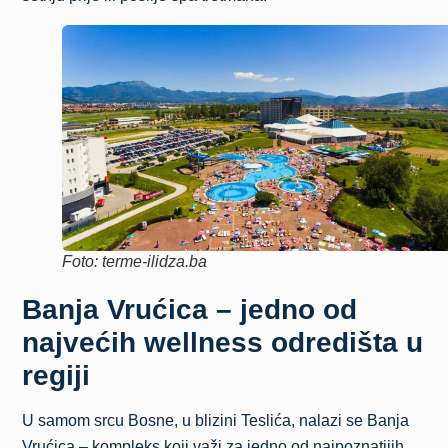
Foto: terme-ilidza.ba
Banja Vrućica – jedno od
najvećih wellness odredišta u
regiji
U samom srcu Bosne, u blizini Teslića, nalazi se Banja
Vrućica – kompleks koji važi za jedno od najpoznatijih