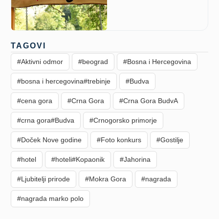
TAGOVI
#Aktivni odmor
#beograd
#Bosna i Hercegovina
#bosna i hercegovina#trebinje
#Budva
#cena gora
#Crna Gora
#Crna Gora BudvA
#crna gora#Budva
#Crnogorsko primorje
#Doček Nove godine
#Foto konkurs
#Gostilje
#hotel
#hoteli#Kopaonik
#Jahorina
#Ljubitelji prirode
#Mokra Gora
#nagrada
#nagrada marko polo