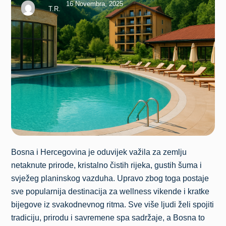
16 Novembra, 2025
T.R.
Bosna i Hercegovina je oduvijek važila za zemlju
netaknute prirode, kristalno čistih rijeka, gustih šuma i
svježeg planinskog vazduha. Upravo zbog toga postaje
sve popularnija destinacija za wellness vikende i kratke
bijegove iz svakodnevnog ritma. Sve više ljudi želi spojiti
tradiciju, prirodu i savremene spa sadržaje, a Bosna to