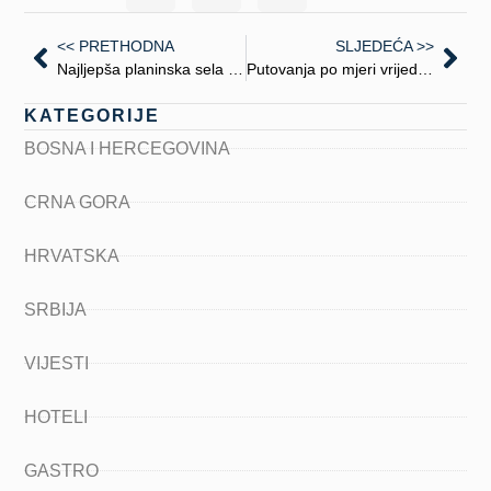
<< PRETHODNA
SLJEDEĆA >>
Najljepša planinska sela u Srbiji: tamo gdje priroda šapuće, a vrijeme stane
Putovanja po mjeri vrijednosti: sve što treba znati o halal turizmu
KATEGORIJE
BOSNA I HERCEGOVINA
CRNA GORA
HRVATSKA
SRBIJA
VIJESTI
HOTELI
GASTRO