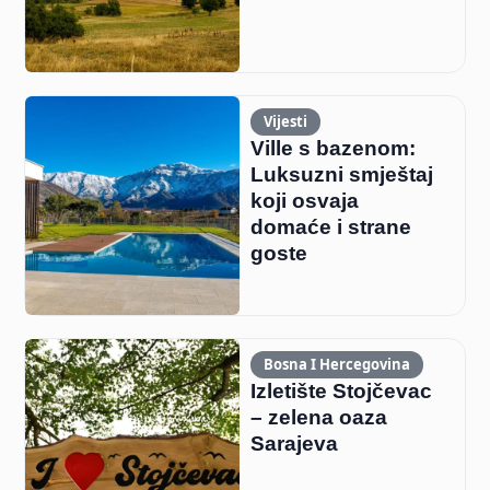
Vijesti
Ville s bazenom:
Luksuzni smještaj
koji osvaja
domaće i strane
goste
Bosna I Hercegovina
Izletište Stojčevac
– zelena oaza
Sarajeva