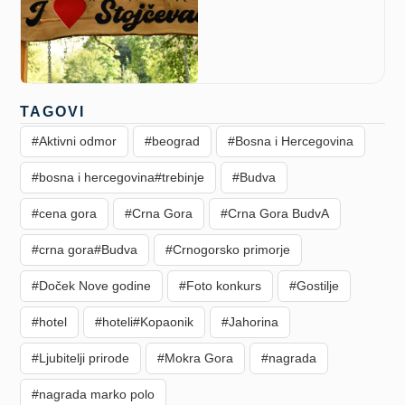
TAGOVI
#Aktivni odmor
#beograd
#Bosna i Hercegovina
#bosna i hercegovina#trebinje
#Budva
#cena gora
#Crna Gora
#Crna Gora BudvA
#crna gora#Budva
#Crnogorsko primorje
#Doček Nove godine
#Foto konkurs
#Gostilje
#hotel
#hoteli#Kopaonik
#Jahorina
#Ljubitelji prirode
#Mokra Gora
#nagrada
#nagrada marko polo