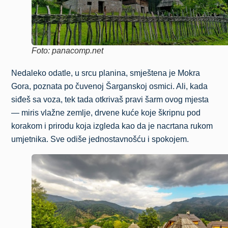
Foto: panacomp.net
Nedaleko odatle, u srcu planina, smještena je Mokra
Gora, poznata po čuvenoj Šarganskoj osmici. Ali, kada
siđeš sa voza, tek tada otkrivaš pravi šarm ovog mjesta
— miris vlažne zemlje, drvene kuće koje škripnu pod
korakom i prirodu koja izgleda kao da je nacrtana rukom
umjetnika. Sve odiše jednostavnošću i spokojem.