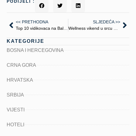
PODIJELI :
<< PRETHODNA
SLJEDEĆA >>
Top 10 vidikovaca na Balkanu – mjesta sa kojih svijet izgleda ljepše
Wellness vikend u srcu Bosne – top mjesta za relaksaciju
KATEGORIJE
BOSNA I HERCEGOVINA
CRNA GORA
HRVATSKA
SRBIJA
VIJESTI
HOTELI