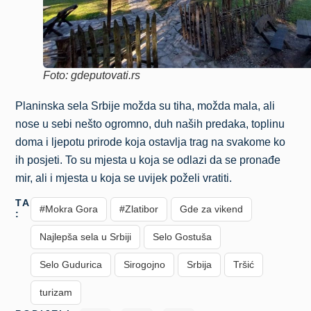
Foto: gdeputovati.rs
Planinska sela Srbije možda su tiha, možda mala, ali
nose u sebi nešto ogromno, duh naših predaka, toplinu
doma i ljepotu prirode koja ostavlja trag na svakome ko
ih posjeti. To su mjesta u koja se odlazi da se pronađe
mir, ali i mjesta u koja se uvijek poželi vratiti.
TAGS
#Mokra Gora
#Zlatibor
Gde za vikend
:
Najlepša sela u Srbiji
Selo Gostuša
Selo Gudurica
Sirogojno
Srbija
Tršić
turizam