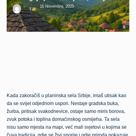
stane
15 Novembra, 2025
T.R.
Kada zakoračiš u planinska sela Srbije, imaš utisak kao
da se svijet odjednom uspori. Nestaje gradska buka,
žurba, pritisak svakodnevice, ostaje samo miris borova,
zvuk potoka i toplina domaćinskog osmijeha. Ta sela
nisu samo mjesta na mapi, već mali svjetovi u kojima se
čuva tradicija, gdje se živi sporije i gdje priroda pokazuje