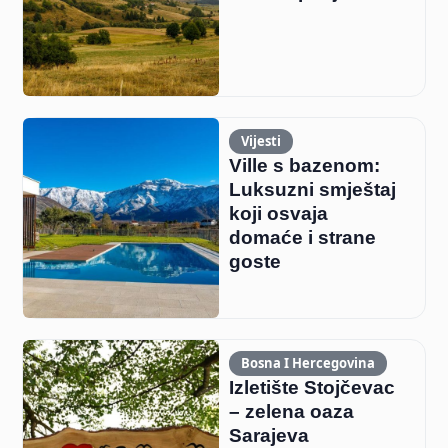
Vijesti
Ville s bazenom:
Luksuzni smještaj
koji osvaja
domaće i strane
goste
Bosna I Hercegovina
Izletište Stojčevac
– zelena oaza
Sarajeva