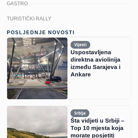
GASTRO
TURISTIČKI RALLY
POSLJEDNJE NOVOSTI
Vijesti
Uspostavljena
direktna aviolinija
između Sarajeva i
Ankare
Srbija
Šta vidjeti u Srbiji –
Top 10 mjesta koja
morate posjetiti