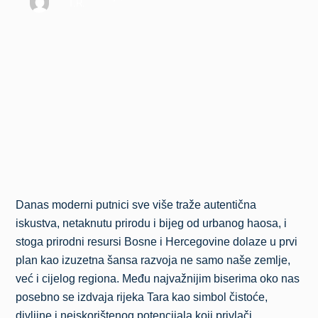
T.R.
Danas moderni putnici sve više traže autentična
iskustva, netaknutu prirodu i bijeg od urbanog haosa, i
stoga prirodni resursi Bosne i Hercegovine dolaze u prvi
plan kao izuzetna šansa razvoja ne samo naše zemlje,
već i cijelog regiona. Među najvažnijim biserima oko nas
posebno se izdvaja rijeka Tara kao simbol čistoće,
divljine i neiskorištenog potencijala koji privlači