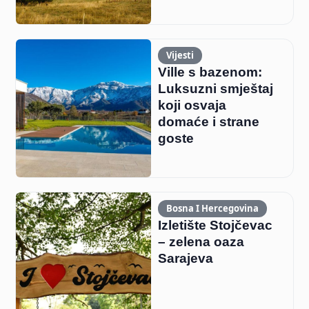
Vijesti
Ville s bazenom:
Luksuzni smještaj
koji osvaja
domaće i strane
goste
Bosna I Hercegovina
Izletište Stojčevac
– zelena oaza
Sarajeva