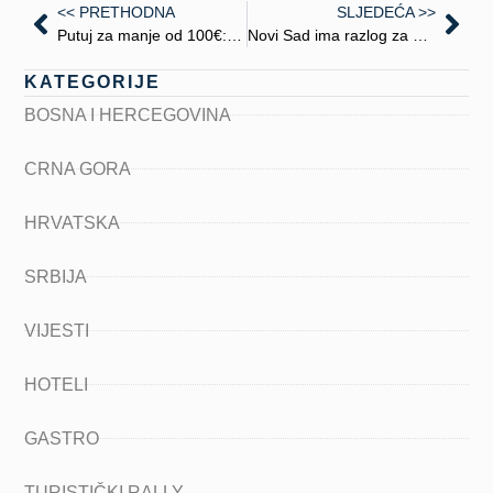
<< PRETHODNA
SLJEDEĆA >>
Putuj za manje od 100€: trikovi za savršen vikend bez velikih troškova
Novi Sad ima razlog za dolazak koji ne stoji ni na jednoj turističkoj razglednici – zove se Urbani Buvljak
KATEGORIJE
BOSNA I HERCEGOVINA
CRNA GORA
HRVATSKA
SRBIJA
VIJESTI
HOTELI
GASTRO
TURISTIČKI RALLY