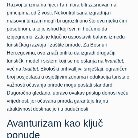
Razvoj turizma na rijeci Tari mora biti zasnovan na
principima održivosti. Nekontrolisana izgradnja i
masovni turizam mogli bi ugroziti ono što ovu rijeku čini
posebnom, a to je ishod koji svi mi hoćemo da
izbjegnemo. Zato je ključno uspostaviti balans između
turističkog razvoja i zaštite prirode. Za Bosnu i
Hercegovinu, ovo znači priliku da izgradi drugačiji
turistički model i sistem koji se ne oslanja na
kvantitet
,
već na
kvalitet
. Ekološki prihvatljivi smještaji, ograničen
broj posjetilaca u osjetljivim zonama i edukacija turista o
važnosti očuvanja prirode mogu postati standard.
Dugoročno gledano, upravo ovakav pristup donosi veću
vrijednost, jer očuvana priroda garantuje trajnu
atraktivnost destinacije i u budućnosti.
Avanturizam kao ključ
ponude