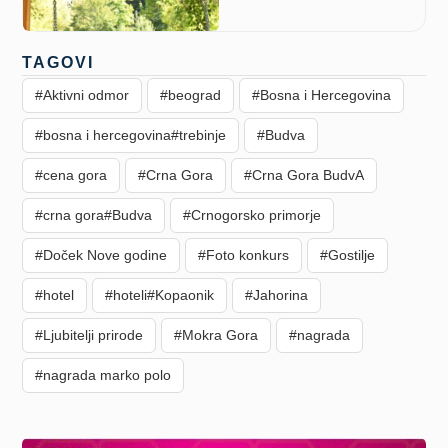
TAGOVI
#Aktivni odmor
#beograd
#Bosna i Hercegovina
#bosna i hercegovina#trebinje
#Budva
#cena gora
#Crna Gora
#Crna Gora BudvA
#crna gora#Budva
#Crnogorsko primorje
#Doček Nove godine
#Foto konkurs
#Gostilje
#hotel
#hoteli#Kopaonik
#Jahorina
#Ljubitelji prirode
#Mokra Gora
#nagrada
#nagrada marko polo