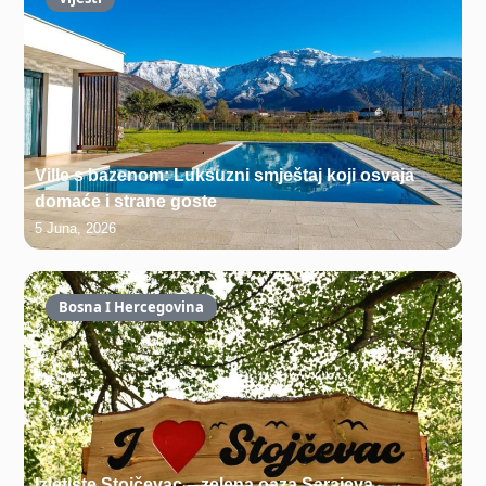
Ville s bazenom: Luksuzni smještaj koji osvaja
domaće i strane goste
5 Juna, 2026
Bosna I Hercegovina
Izletište Stojčevac – zelena oaza Sarajeva