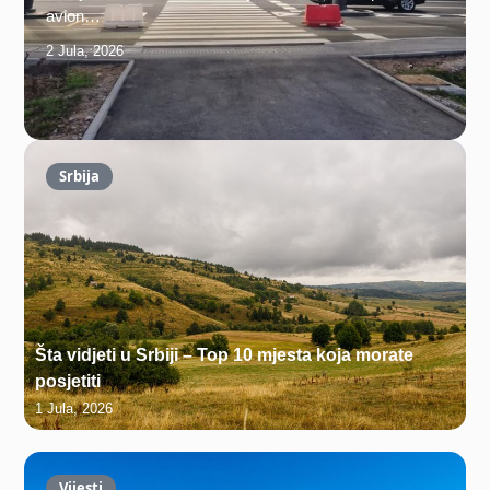
avion…
2 Jula, 2026
Srbija
Šta vidjeti u Srbiji – Top 10 mjesta koja morate
posjetiti
1 Jula, 2026
Vijesti