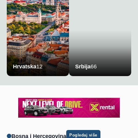
Hrvatska
12
Srbija
66
Pogledaj više
Bosna i Hercegovina