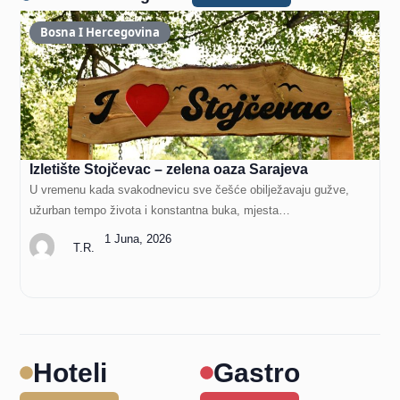
Bosna I Hercegovina
Izletište Stojčevac – zelena oaza Sarajeva
R
H
U vremenu kada svakodnevicu sve češće obilježavaju gužve,
D
užurban tempo života i konstantna buka, mjesta…
n
1 Juna, 2026
T.R.
Hoteli
Gastro