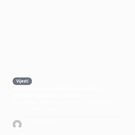
Vijesti
Uspostavljena direktna aviolinija
između Sarajeva i Ankare
Međunarodni aerodrom Sarajevo je bogatiji za još
jednu izuzetno značajnu…
2 Jula, 2026