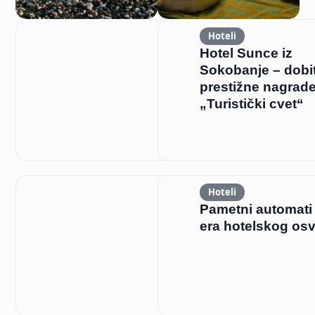
Hoteli
Hotel Sunce iz
Sokobanje – dobi
prestižne nagrad
„Turistički cvet“
Hoteli
Pametni automati
era hotelskog os