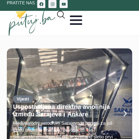
PRATITE NAS :
Vijesti
Uspostavljena direktna aviolinija
između Sarajeva i Ankare
Međunarodni aerodrom Sarajevo je bogatiji za još
jednu izuzetno značajnu destinaciju. Na
Sarajevski aerodrom 01.07. je svečano sletio prvi