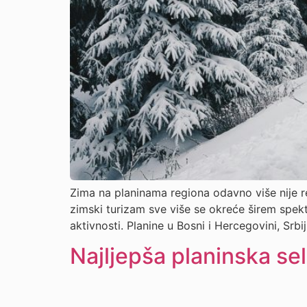
Zima na planinama regiona odavno više nije re
zimski turizam sve više se okreće širem spektr
aktivnosti. Planine u Bosni i Hercegovini, Srbij
Najljepša planinska sel