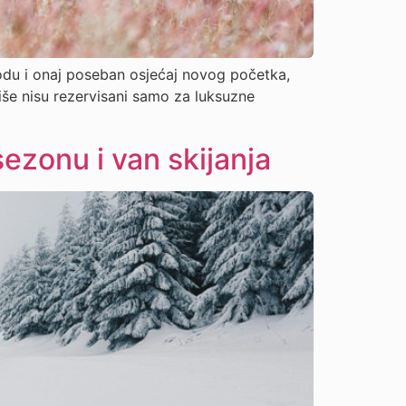
irodu i onaj poseban osjećaj novog početka,
iše nisu rezervisani samo za luksuzne
ezonu i van skijanja