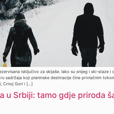
zervisana isključivo za skijaše. Iako su snijeg i ski-staze 
u sadržaja koji planinske destinacije čine privlačnim tokom 
i, Crnoj Gori i […]
a u Srbiji: tamo gdje priroda 