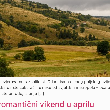
nevjerovatnu raznolikost. Od mirisa prelepog poljskog cvij
ska da ste zakoračili u neku od svjetskih metropola – očar
knute prirode, istorije […]
romantični vikend u aprilu