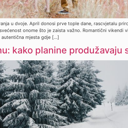
vanja u dvoje. April donosi prve tople dane, rascvjetalu pr
osvećenost onome što je zaista važno. Romantični vikendi v
 i autentična mjesta gdje […]
nu: kako planine produžavaju s