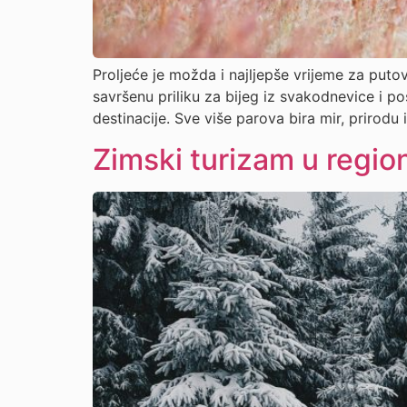
Proljeće je možda i najljepše vrijeme za puto
savršenu priliku za bijeg iz svakodnevice i p
destinacije. Sve više parova bira mir, prirodu
Zimski turizam u regio