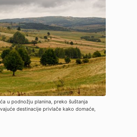
eća u podnožju planina, preko šuštanja
avajuće destinacije privlače kako domaće,