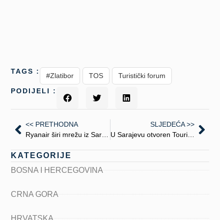
TAGS :
#Zlatibor
TOS
Turistički forum
PODIJELI :
<< PRETHODNA
SLJEDEĆA >>
Ryanair širi mrežu iz Sarajeva: London i dalje glavna ruta
U Sarajevu otvoren Tourism Expo 2025
KATEGORIJE
BOSNA I HERCEGOVINA
CRNA GORA
HRVATSKA