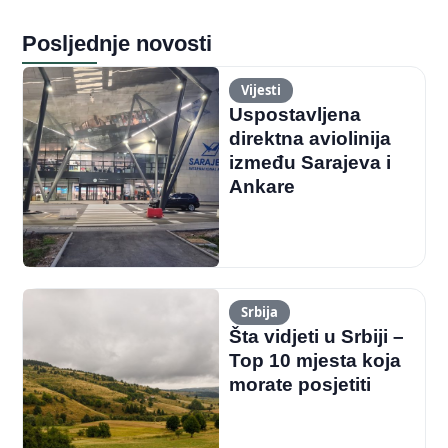
Posljednje novosti
Vijesti
Uspostavljena
direktna aviolinija
između Sarajeva i
Ankare
Srbija
Šta vidjeti u Srbiji –
Top 10 mjesta koja
morate posjetiti