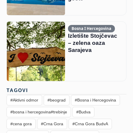
Bosna I Hercegovina
Izletište Stojčevac
– zelena oaza
Sarajeva
TAGOVI
#Aktivni odmor
#beograd
#Bosna i Hercegovina
#bosna i hercegovina#trebinje
#Budva
#cena gora
#Crna Gora
#Crna Gora BudvA