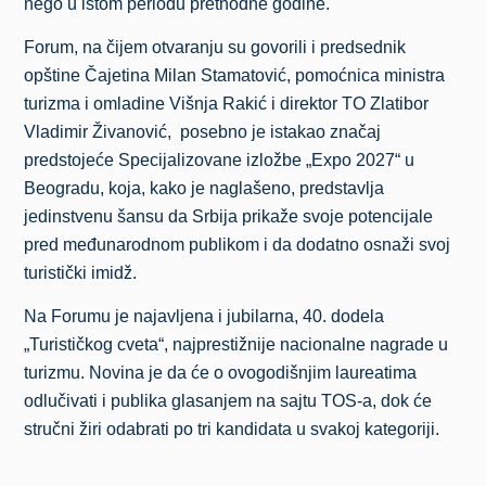
nego u istom periodu prethodne godine.
Forum, na čijem otvaranju su govorili i predsednik
opštine Čajetina Milan Stamatović, pomoćnica ministra
turizma i omladine Višnja Rakić i direktor TO Zlatibor
Vladimir Živanović, posebno je istakao značaj
predstojeće Specijalizovane izložbe „Expo 2027“ u
Beogradu, koja, kako je naglašeno, predstavlja
jedinstvenu šansu da Srbija prikaže svoje potencijale
pred međunarodnom publikom i da dodatno osnaži svoj
turistički imidž.
Na Forumu je najavljena i jubilarna, 40. dodela
„Turističkog cveta“, najprestižnije nacionalne nagrade u
turizmu. Novina je da će o ovogodišnjim laureatima
odlučivati i publika glasanjem na sajtu TOS-a, dok će
stručni žiri odabrati po tri kandidata u svakoj kategoriji.