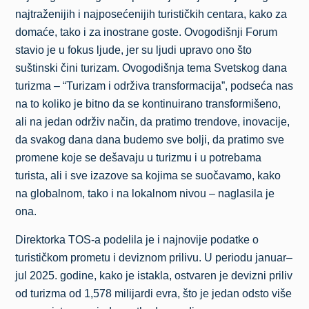
najtraženijih i najposećenijih turističkih centara, kako za
domaće, tako i za inostrane goste. Ovogodišnji Forum
stavio je u fokus ljude, jer su ljudi upravo ono što
suštinski čini turizam. Ovogodišnja tema Svetskog dana
turizma – “Turizam i održiva transformacija”, podseća nas
na to koliko je bitno da se kontinuirano transformišeno,
ali na jedan održiv način, da pratimo trendove, inovacije,
da svakog dana dana budemo sve bolji, da pratimo sve
promene koje se dešavaju u turizmu i u potrebama
turista, ali i sve izazove sa kojima se suočavamo, kako
na globalnom, tako i na lokalnom nivou – naglasila je
ona.
Direktorka TOS-a podelila je i najnovije podatke o
turističkom prometu i deviznom prilivu. U periodu januar–
jul 2025. godine, kako je istakla, ostvaren je devizni priliv
od turizma od 1,578 milijardi evra, što je jedan odsto više