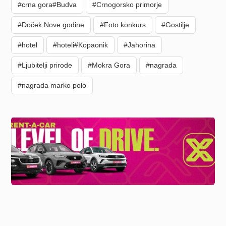
#crna gora#Budva
#Crnogorsko primorje
#Doček Nove godine
#Foto konkurs
#Gostilje
#hotel
#hoteli#Kopaonik
#Jahorina
#Ljubitelji prirode
#Mokra Gora
#nagrada
#nagrada marko polo