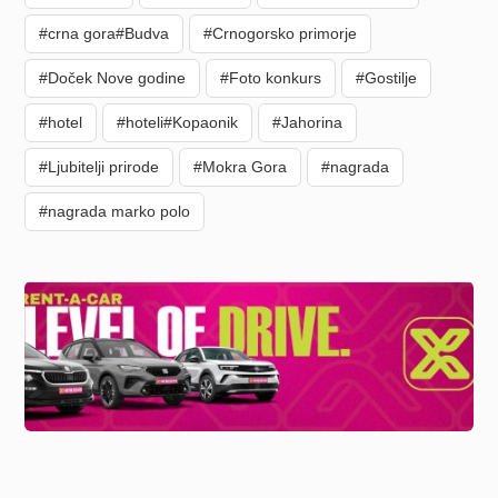
#crna gora#Budva
#Crnogorsko primorje
#Doček Nove godine
#Foto konkurs
#Gostilje
#hotel
#hoteli#Kopaonik
#Jahorina
#Ljubitelji prirode
#Mokra Gora
#nagrada
#nagrada marko polo