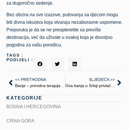
za dugoročno sedenje.
Bez obzira na sve izazove, putovanja sa djecom mogu
biti divna iskustva koja stvaraju nezaboravne uspomene.
Preporuka je da se ne preopteretite sa previše
destinacija, već da uživate u svakoj koja je dovoljno
pogodna za vašu porodicu.
TAGS :
PODIJELI :
<< PRETHODNA
SLJEDEĆA >>
Banje – prirodna terapija za dušu i telo”
Ova banja u Srbiji privlači sve više stranaca zbog lekovite vode i blata
KATEGORIJE
BOSNA I HERCEGOVINA
CRNA GORA