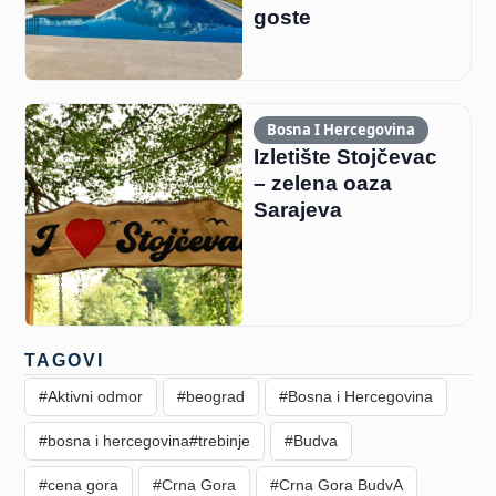
goste
Bosna I Hercegovina
Izletište Stojčevac
– zelena oaza
Sarajeva
TAGOVI
#Aktivni odmor
#beograd
#Bosna i Hercegovina
#bosna i hercegovina#trebinje
#Budva
#cena gora
#Crna Gora
#Crna Gora BudvA