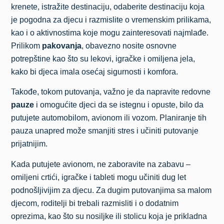
krenete, istražite destinaciju, odaberite destinaciju koja
je pogodna za djecu i razmislite o vremenskim prilikama,
kao i o aktivnostima koje mogu zainteresovati najmlađe.
Prilikom
pakovanja
, obavezno nosite osnovne
potrepštine kao što su lekovi, igračke i omiljena jela,
kako bi djeca imala osećaj sigurnosti i komfora.
Takođe, tokom putovanja, važno je da napravite redovne
pauze
i omogućite djeci da se istegnu i opuste, bilo da
putujete automobilom, avionom ili vozom. Planiranje tih
pauza unapred može smanjiti stres i učiniti putovanje
prijatnijim.
Kada putujete avionom, ne zaboravite na zabavu –
omiljeni crtići, igračke i tableti mogu učiniti dug let
podnošljivijim za djecu. Za dugim putovanjima sa malom
djecom, roditelji bi trebali razmisliti i o dodatnim
oprezima, kao što su nosiljke ili stolicu koja je prikladna