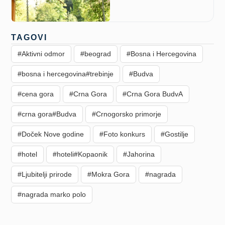
TAGOVI
#Aktivni odmor
#beograd
#Bosna i Hercegovina
#bosna i hercegovina#trebinje
#Budva
#cena gora
#Crna Gora
#Crna Gora BudvA
#crna gora#Budva
#Crnogorsko primorje
#Doček Nove godine
#Foto konkurs
#Gostilje
#hotel
#hoteli#Kopaonik
#Jahorina
#Ljubitelji prirode
#Mokra Gora
#nagrada
#nagrada marko polo