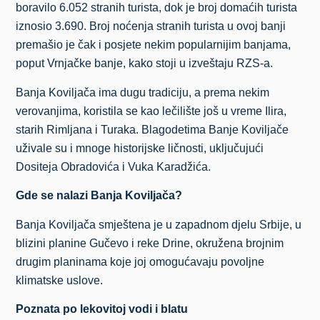
boravilo 6.052 stranih turista, dok je broj domaćih turista
iznosio 3.690. Broj noćenja stranih turista u ovoj banji
premašio je čak i posjete nekim popularnijim banjama,
poput Vrnjačke banje, kako stoji u izveštaju RZS-a.
Banja Koviljača ima dugu tradiciju, a prema nekim
verovanjima, koristila se kao lečilište još u vreme Ilira,
starih Rimljana i Turaka. Blagodetima Banje Koviljače
uživale su i mnoge historijske ličnosti, uključujući
Dositeja Obradovića i Vuka Karadžića.
Gde se nalazi Banja Koviljača?
Banja Koviljača smještena je u zapadnom djelu Srbije, u
blizini planine Gučevo i reke Drine, okružena brojnim
drugim planinama koje joj omogućavaju povoljne
klimatske uslove.
Poznata po lekovitoj vodi i blatu