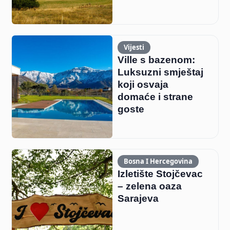
Vijesti
Ville s bazenom:
Luksuzni smještaj
koji osvaja
domaće i strane
goste
Bosna I Hercegovina
Izletište Stojčevac
– zelena oaza
Sarajeva