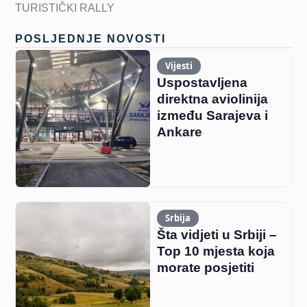
TURISTIČKI RALLY
POSLJEDNJE NOVOSTI
Vijesti
Uspostavljena
direktna aviolinija
između Sarajeva i
Ankare
Srbija
Šta vidjeti u Srbiji –
Top 10 mjesta koja
morate posjetiti