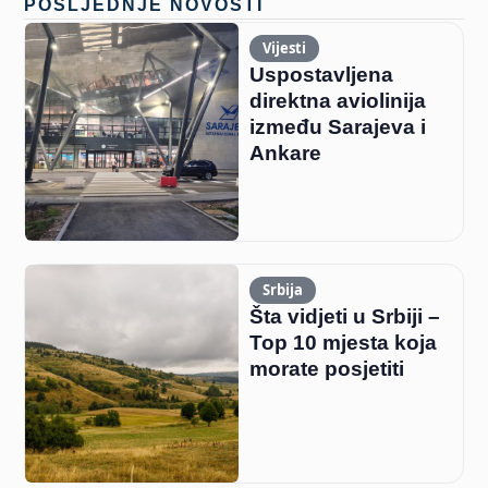
POSLJEDNJE NOVOSTI
Vijesti
Uspostavljena
direktna aviolinija
između Sarajeva i
Ankare
Srbija
Šta vidjeti u Srbiji –
Top 10 mjesta koja
morate posjetiti