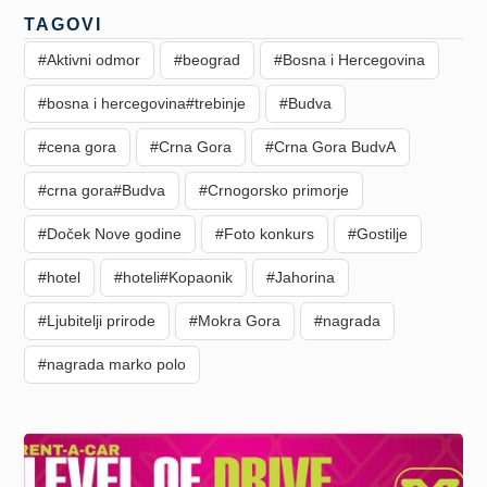
TAGOVI
#Aktivni odmor
#beograd
#Bosna i Hercegovina
#bosna i hercegovina#trebinje
#Budva
#cena gora
#Crna Gora
#Crna Gora BudvA
#crna gora#Budva
#Crnogorsko primorje
#Doček Nove godine
#Foto konkurs
#Gostilje
#hotel
#hoteli#Kopaonik
#Jahorina
#Ljubitelji prirode
#Mokra Gora
#nagrada
#nagrada marko polo