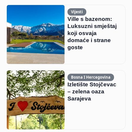
Vijesti
Ville s bazenom:
Luksuzni smještaj
koji osvaja
domaće i strane
goste
Bosna I Hercegovina
Izletište Stojčevac
– zelena oaza
Sarajeva