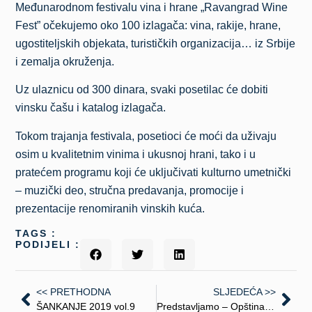
Međunarodnom festivalu vina i hrane „Ravangrad Wine
Fest” očekujemo oko 100 izlagača: vina, rakije, hrane,
ugostiteljskih objekata, turističkih organizacija… iz Srbije
i zemalja okruženja.
Uz ulaznicu od 300 dinara, svaki posetilac će dobiti
vinsku čašu i katalog izlagača.
Tokom trajanja festivala, posetioci će moći da uživaju
osim u kvalitetnim vinima i ukusnoj hrani, tako i u
pratećem programu koji će uključivati kulturno umetnički
– muzički deo, stručna predavanja, promocije i
prezentacije renomiranih vinskih kuća.
TAGS :
PODIJELI :
<< PRETHODNA
SLJEDEĆA >>
ŠANKANJE 2019 vol.9
Predstavljamo – Opština Kovačica