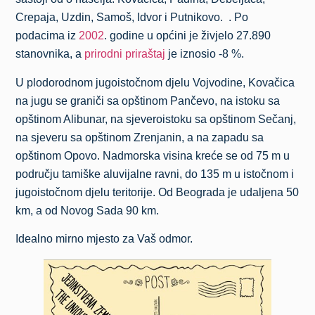
Crepaja, Uzdin, Samoš, Idvor i Putnikovo. . Po
podacima iz
2002
. godine u općini je živjelo 27.890
stanovnika, a
prirodni priraštaj
je iznosio -8 %.
U plodorodnom jugoistočnom djelu Vojvodine, Kovačica
na jugu se graniči sa opštinom Pančevo, na istoku sa
opštinom Alibunar, na sjeveroistoku sa opštinom Sečanj,
na sjeveru sa opštinom Zrenjanin, a na zapadu sa
opštinom Opovo. Nadmorska visina kreće se od 75 m u
području tamiške aluvijalne ravni, do 135 m u istočnom i
jugoistočnom djelu teritorije. Od Beograda je udaljena 50
km, a od Novog Sada 90 km.
Idealno mirno mjesto za Vaš odmor.