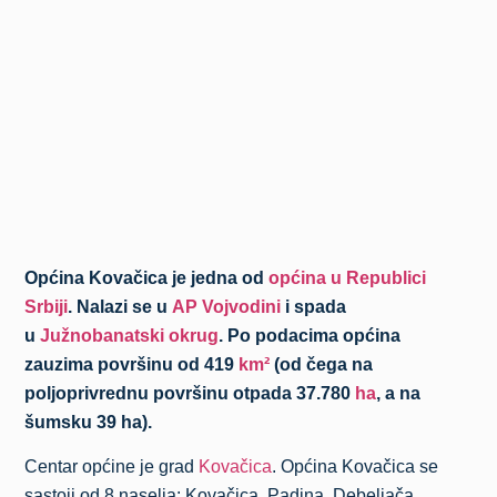
Općina Kovačica je jedna od
općina u Republici
Srbiji
. Nalazi se u
AP Vojvodini
i spada
u
Južnobanatski okrug
. Po podacima općina
zauzima površinu od 419
km²
(od čega na
poljoprivrednu površinu otpada 37.780
ha
, a na
šumsku 39 ha).
Centar općine je grad
Kovačica
. Općina Kovačica se
sastoji od 8 naselja: Kovačica, Padina, Debeljača,