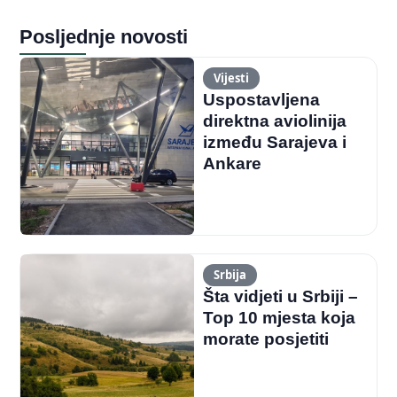
Posljednje novosti
Vijesti
Uspostavljena
direktna aviolinija
između Sarajeva i
Ankare
Srbija
Šta vidjeti u Srbiji –
Top 10 mjesta koja
morate posjetiti