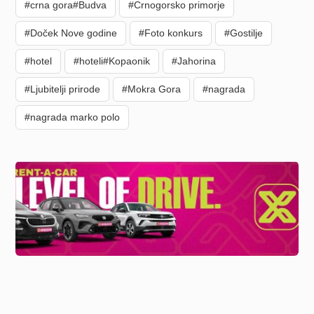
#crna gora#Budva
#Crnogorsko primorje
#Doček Nove godine
#Foto konkurs
#Gostilje
#hotel
#hoteli#Kopaonik
#Jahorina
#Ljubitelji prirode
#Mokra Gora
#nagrada
#nagrada marko polo