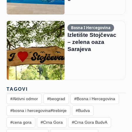
Bosna I Hercegovina
Izletište Stojčevac
– zelena oaza
Sarajeva
TAGOVI
#Aktivni odmor
#beograd
#Bosna i Hercegovina
#bosna i hercegovina#trebinje
#Budva
#cena gora
#Crna Gora
#Crna Gora BudvA