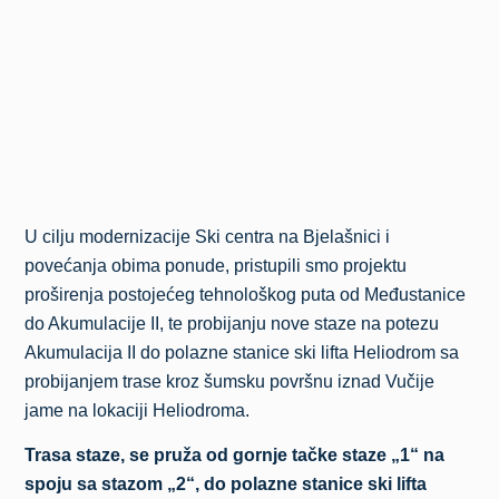
U cilju modernizacije Ski centra na Bjelašnici i
povećanja obima ponude, pristupili smo projektu
proširenja postojećeg tehnološkog puta od Međustanice
do Akumulacije II, te probijanju nove staze na potezu
Akumulacija II do polazne stanice ski lifta Heliodrom sa
probijanjem trase kroz šumsku površnu iznad Vučije
jame na lokaciji Heliodroma.
Trasa staze, se pruža od gornje tačke staze „1“ na
spoju sa stazom „2“, do polazne stanice ski lifta