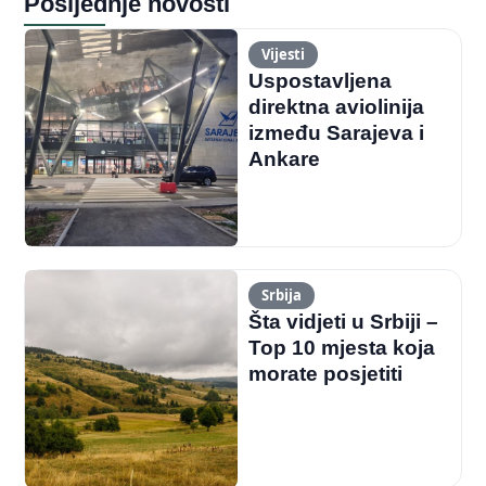
Posljednje novosti
Vijesti
Uspostavljena
direktna aviolinija
između Sarajeva i
Ankare
Srbija
Šta vidjeti u Srbiji –
Top 10 mjesta koja
morate posjetiti