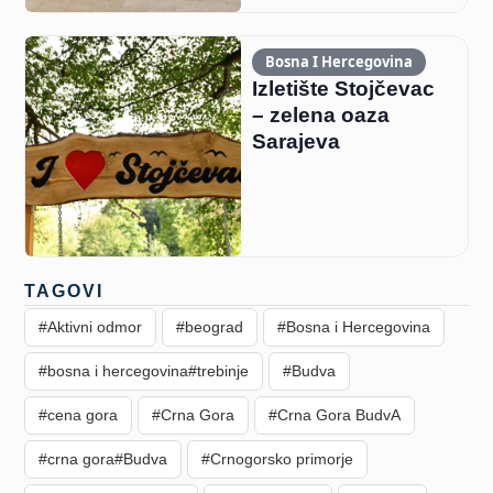
Bosna I Hercegovina
Izletište Stojčevac
– zelena oaza
Sarajeva
TAGOVI
#Aktivni odmor
#beograd
#Bosna i Hercegovina
#bosna i hercegovina#trebinje
#Budva
#cena gora
#Crna Gora
#Crna Gora BudvA
#crna gora#Budva
#Crnogorsko primorje