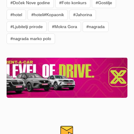
#Doček Nove godine
#Foto konkurs
#Gostilje
#hotel
#hoteli#Kopaonik
#Jahorina
#Ljubitelji prirode
#Mokra Gora
#nagrada
#nagrada marko polo