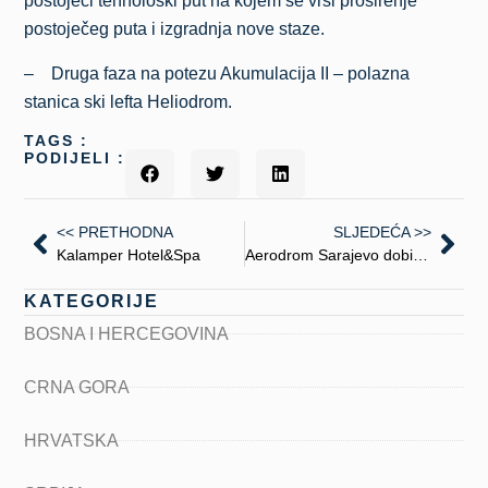
postojeći tehnološki put na kojem se vrši proširenje
postoječeg puta i izgradnja nove staze.
– Druga faza na potezu Akumulacija II – polazna
stanica ski lefta Heliodrom.
TAGS :
PODIJELI :
<< PRETHODNA
SLJEDEĆA >>
Kalamper Hotel&Spa
Aerodrom Sarajevo dobit će novi kontrolni toranj
KATEGORIJE
BOSNA I HERCEGOVINA
CRNA GORA
HRVATSKA