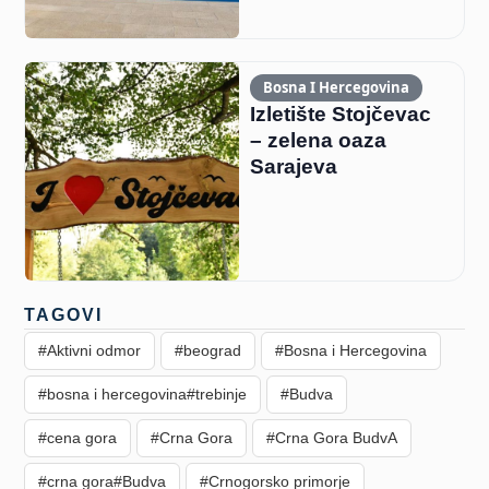
Bosna I Hercegovina
Izletište Stojčevac
– zelena oaza
Sarajeva
TAGOVI
#Aktivni odmor
#beograd
#Bosna i Hercegovina
#bosna i hercegovina#trebinje
#Budva
#cena gora
#Crna Gora
#Crna Gora BudvA
#crna gora#Budva
#Crnogorsko primorje