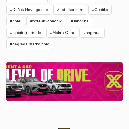
#Doček Nove godine
#Foto konkurs
#Gostilje
#hotel
#hoteli#Kopaonik
#Jahorina
#Ljubitelji prirode
#Mokra Gora
#nagrada
#nagrada marko polo