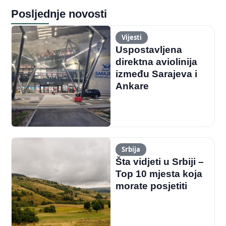
Posljednje novosti
Vijesti
Uspostavljena
direktna aviolinija
između Sarajeva i
Ankare
Srbija
Šta vidjeti u Srbiji –
Top 10 mjesta koja
morate posjetiti