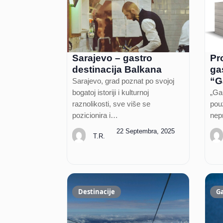
Sarajevo – gastro
Pr
destinacija Balkana
ga
“G
Sarajevo, grad poznat po svojoj
bogatoj istoriji i kulturnoj
„Gau
raznolikosti, sve više se
pouz
pozicionira i…
nep
22 Septembra, 2025
T.R.
Destinacije
G