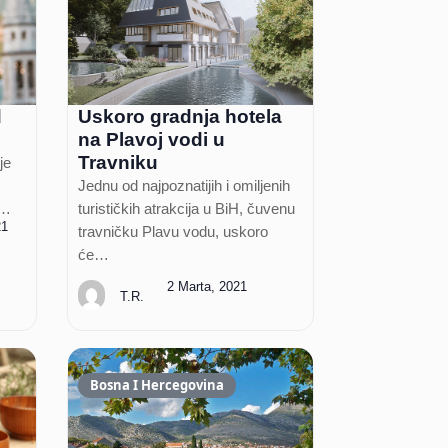
d
Uskoro gradnja hotela
na Plavoj vodi u
Travniku
je
Jednu od najpoznatijih i omiljenih
i…
turističkih atrakcija u BiH, čuvenu
21
travničku Plavu vodu, uskoro
će…
2 Marta, 2021
T.R.
Bosna I Hercegovina