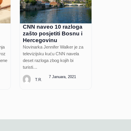
CNN naveo 10 razloga
zašto posjetiti Bosnu i
Hercegovinu
nja
Novinarka Jennifer Walker je za
roz
televizijsku kuću CNN navela
jene
deset razloga zbog kojih bi
turisti…
7 Januara, 2021
T.R.