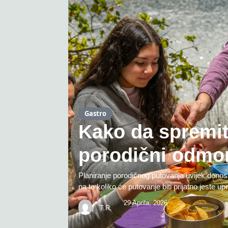
Gastro
Kako da spremit
porodični odmo
Planiranje porodičnog putovanja uvijek donosi 
na to koliko će putovanje biti prijatno jeste 
29 Aprila, 2026
T.R.