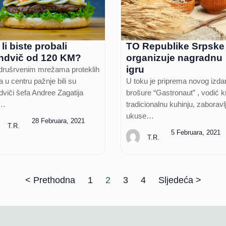
li biste probali
TO Republike Srpske
ndvič od 120 KM?
organizuje nagradnu
igru
drušrvenim mrežama proteklih
 u centru pažnje bili su
U toku je priprema novog izda
dviči šefa Andree Zagatija
brošure “Gastronaut” , vodić k
i…
tradicionalnu kuhinju, zaboravl
ukuse…
28 Februara, 2021
T.R.
5 Februara, 2021
T.R.
< Prethodna
1
2
3
4
Sljedeća >