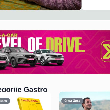
14 Decembra, 202
egorije Gastro
astro
Crna Gora