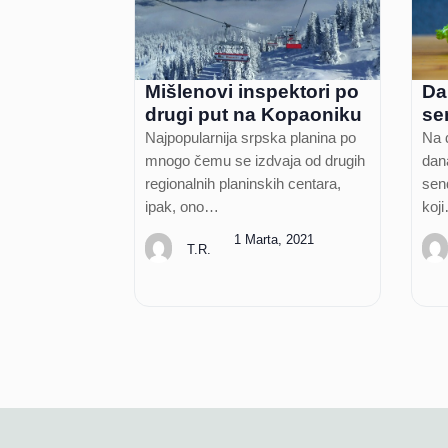
Mišlenovi inspektori po
Da 
drugi put na Kopaoniku
se
Najpopularnija srpska planina po
Na 
mnogo čemu se izdvaja od drugih
dana
regionalnih planinskih centara,
sen
ipak, ono…
koj
1 Marta, 2021
T.R.