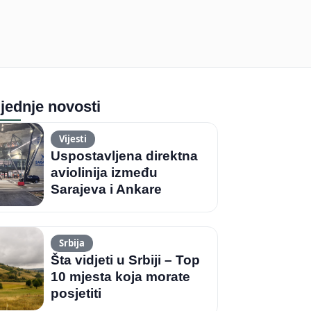
jednje novosti
Vijesti
Uspostavljena direktna
aviolinija između
Sarajeva i Ankare
Srbija
Šta vidjeti u Srbiji – Top
10 mjesta koja morate
posjetiti