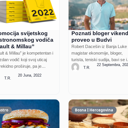
omocija svijetskog
Poznati bloger viken
stronomskog vodiča
proveo u Budvi
ault & Millau”
Robert Dacešin iz Banja Luke 
lt & Millau” je kompetentan i
magistar ekonomije, bloger,
dan vodič koji svoj uticaj
turista, teniski sudija, bavi se 
22 Septembra, 20
rekidno proširuje, pa je…
T.R.
20 Juna, 2022
T.R.
astro
Bosna I Hercegovina