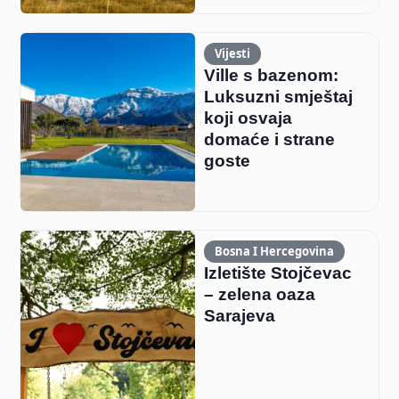
Vijesti
Ville s bazenom:
Luksuzni smještaj
koji osvaja
domaće i strane
goste
Bosna I Hercegovina
Izletište Stojčevac
– zelena oaza
Sarajeva