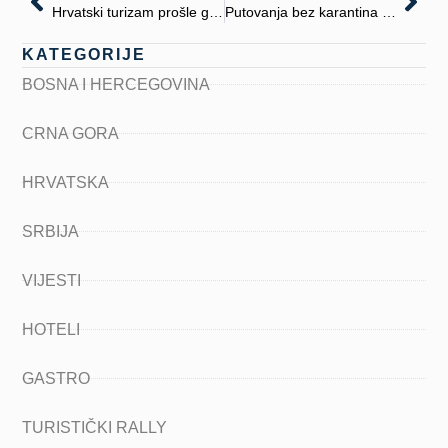
Hrvatski turizam prošle godine izgubio čak 5,12 milijardi eura
Putovanja bez karantina uz pomoć nove aplikacije
KATEGORIJE
BOSNA I HERCEGOVINA
CRNA GORA
HRVATSKA
SRBIJA
VIJESTI
HOTELI
GASTRO
TURISTIČKI RALLY