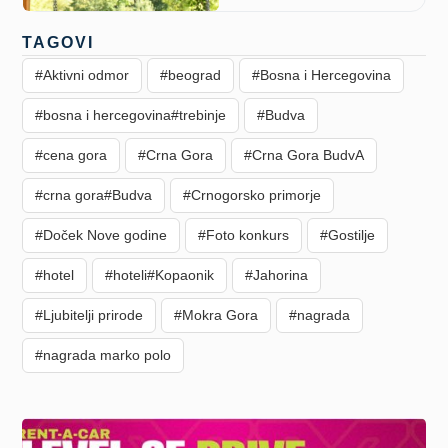
TAGOVI
#Aktivni odmor
#beograd
#Bosna i Hercegovina
#bosna i hercegovina#trebinje
#Budva
#cena gora
#Crna Gora
#Crna Gora BudvA
#crna gora#Budva
#Crnogorsko primorje
#Doček Nove godine
#Foto konkurs
#Gostilje
#hotel
#hoteli#Kopaonik
#Jahorina
#Ljubitelji prirode
#Mokra Gora
#nagrada
#nagrada marko polo