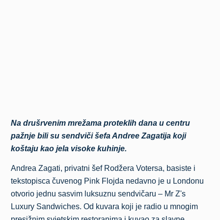
Na drušrvenim mrežama proteklih dana u centru
pažnje bili su sendviči šefa Andree Zagatija koji
koštaju kao jela visoke kuhinje.
Andrea Zagati, privatni šef Rodžera Votersa, basiste i
tekstopisca čuvenog Pink Flojda nedavno je u Londonu
otvorio jednu sasvim luksuznu sendvičaru – Mr Z's
Luxury Sandwiches. Od kuvara koji je radio u mnogim
presižnim svjetskim restoranima i kuvao za slavne