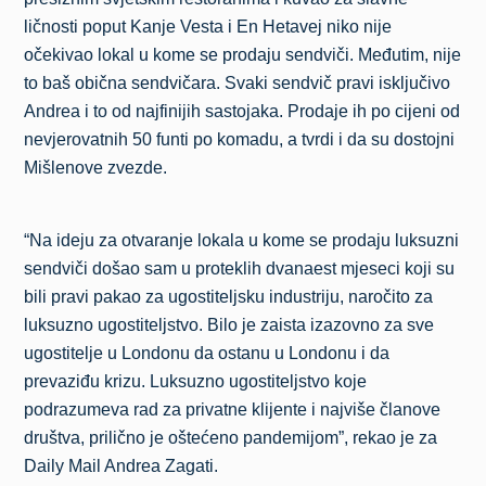
ličnosti poput Kanje Vesta i En Hetavej niko nije
očekivao lokal u kome se prodaju sendviči. Međutim, nije
to baš obična sendvičara. Svaki sendvič pravi isključivo
Andrea i to od najfinijih sastojaka. Prodaje ih po cijeni od
nevjerovatnih 50 funti po komadu, a tvrdi i da su dostojni
Mišlenove zvezde.
“Na ideju za otvaranje lokala u kome se prodaju luksuzni
sendviči došao sam u proteklih dvanaest mjeseci koji su
bili pravi pakao za ugostiteljsku industriju, naročito za
luksuzno ugostiteljstvo. Bilo je zaista izazovno za sve
ugostitelje u Londonu da ostanu u Londonu i da
prevaziđu krizu. Luksuzno ugostiteljstvo koje
podrazumeva rad za privatne klijente i najviše članove
društva, prilično je oštećeno pandemijom”, rekao je za
Daily Mail Andrea Zagati.