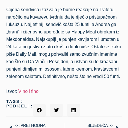
Cijena sendviča izazvala je burne reakcije na Tviteru,
naročito na kuvarevu tvrdnju da je riječ o pristupačnom
luksuzu. Najjeftiniji sendvič košta 25 funti, a Andrea ga
„brani“ i cijenovno upoređuje sa Happy Meal obrokom iz
Mekdonaldsa. Najskuplji je punjen kavijarom i umotan u
24 karatno jestivo zlato i košta duplo više. Ostali se, kako
piše Daily Mail, mogu pohvaliti samo zvučnim imenima
kao što su Da Vinči i Posejdon, a ustvari su to kroasani
punjeni dimljenim lososom, labne kremom, krastavcem i
zelenom salatom. Definitivno, nešto što ne vredi 50 funti.
Izvor:
Vino i fino
TAGS :
PODIJELI :
<< PRETHODNA
SLJEDEĆA >>