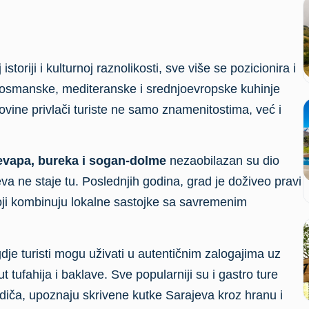
toriji i kulturnoj raznolikosti, sve više se pozicionira i
 osmanske, mediteranske i srednjoevropske kuhinje
ovine privlači turiste ne samo znamenitostima, već i
evapa, bureka i sogan-dolme
nezaobilazan su dio
a ne staje tu. Poslednjih godina, grad je doživeo pravi
koji kombinuju lokalne sastojke sa savremenim
gdje turisti mogu uživati u autentičnim zalogajima uz
t tufahija i baklave. Sve popularniji su i gastro ture
odiča, upoznaju skrivene kutke Sarajeva kroz hranu i