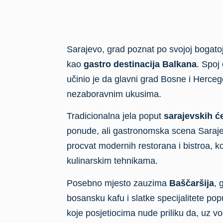
Sarajevo, grad poznat po svojoj bogatoj is
kao
gastro destinacija Balkana
. Spoj
učinio je da glavni grad Bosne i Herceg
nezaboravnim ukusima.
Tradicionalna jela poput
sarajevskih ć
ponude, ali gastronomska scena Sarajev
procvat modernih restorana i bistroa, 
kulinarskim tehnikama.
Posebno mjesto zauzima
Baščaršija
, 
bosansku kafu i slatke specijalitete popu
koje posjetiocima nude priliku da, uz v