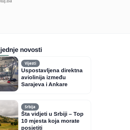
utuj.ba
jednje novosti
Vijesti
Uspostavljena direktna
aviolinija između
Sarajeva i Ankare
Srbija
Šta vidjeti u Srbiji – Top
10 mjesta koja morate
posjetiti