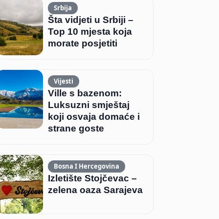
Srbija
Šta vidjeti u Srbiji –
Top 10 mjesta koja
morate posjetiti
Vijesti
Ville s bazenom:
Luksuzni smještaj
koji osvaja domaće i
strane goste
Bosna I Hercegovina
Izletište Stojčevac –
zelena oaza Sarajeva