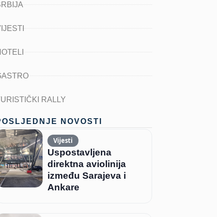
SRBIJA
IJESTI
HOTELI
GASTRO
TURISTIČKI RALLY
POSLJEDNJE NOVOSTI
Vijesti
Uspostavljena
direktna aviolinija
između Sarajeva i
Ankare