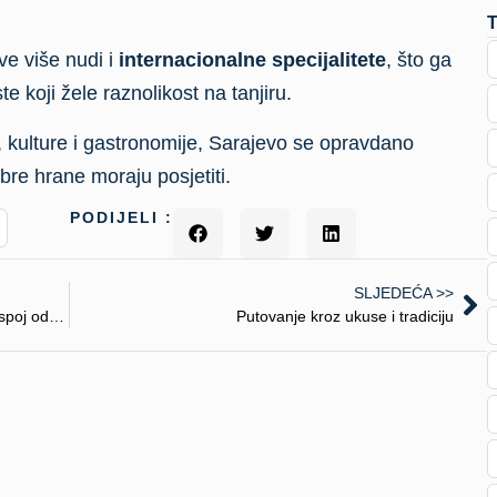
ve više nudi i
internacionalne specijalitete
, što ga
te koji žele raznolikost na tanjiru.
e, kulture i gastronomije, Sarajevo se opravdano
bre hrane moraju posjetiti.
PODIJELI :
SLJEDEĆA >>
Wellness i zdravstveni turizam na Balkanu – spoj odmora i zdravlja
Putovanje kroz ukuse i tradiciju