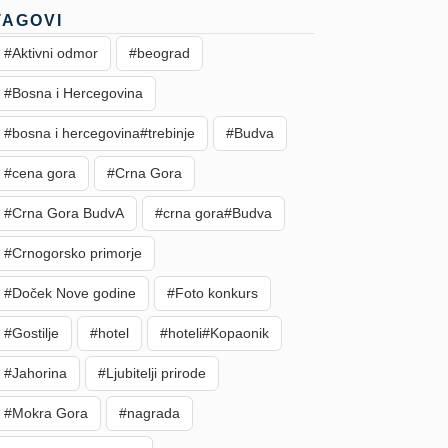
TAGOVI
#Aktivni odmor
#beograd
#Bosna i Hercegovina
#bosna i hercegovina#trebinje
#Budva
#cena gora
#Crna Gora
#Crna Gora BudvA
#crna gora#Budva
#Crnogorsko primorje
#Doček Nove godine
#Foto konkurs
#Gostilje
#hotel
#hoteli#Kopaonik
#Jahorina
#Ljubitelji prirode
#Mokra Gora
#nagrada