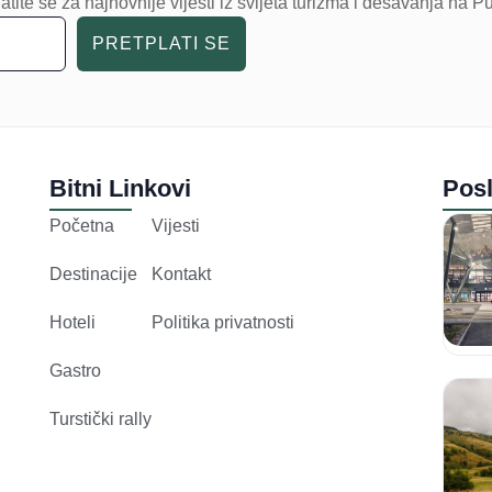
atite se za najnovnije vijesti iz svijeta turizma i dešavanja na P
PRETPLATI SE
Bitni Linkovi
Posl
Početna
Vijesti
Destinacije
Kontakt
Hoteli
Politika privatnosti
Gastro
Turstički rally