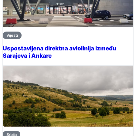
Vijesti
Uspostavljena direktna aviolinija između
Sarajeva i Ankare
Srbija