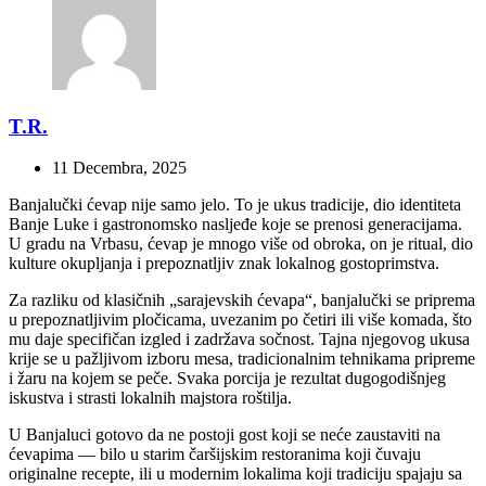
T.R.
11 Decembra, 2025
Banjalučki ćevap nije samo jelo. To je ukus tradicije, dio identiteta
Banje Luke i gastronomsko nasljeđe koje se prenosi generacijama.
U gradu na Vrbasu, ćevap je mnogo više od obroka, on je ritual, dio
kulture okupljanja i prepoznatljiv znak lokalnog gostoprimstva.
Za razliku od klasičnih „sarajevskih ćevapa“, banjalučki se priprema
u prepoznatljivim pločicama, uvezanim po četiri ili više komada, što
mu daje specifičan izgled i zadržava sočnost. Tajna njegovog ukusa
krije se u pažljivom izboru mesa, tradicionalnim tehnikama pripreme
i žaru na kojem se peče. Svaka porcija je rezultat dugogodišnjeg
iskustva i strasti lokalnih majstora roštilja.
U Banjaluci gotovo da ne postoji gost koji se neće zaustaviti na
ćevapima — bilo u starim čaršijskim restoranima koji čuvaju
originalne recepte, ili u modernim lokalima koji tradiciju spajaju sa