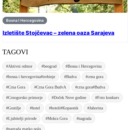
Bosna I Hercegovina
Izletište Stojčevac – zelena oaza Sarajeva
TAGOVI
#Aktivni odmor
#beograd
#Bosna i Hercegovina
#bosna i hercegovina#trebinje
#Budva
#cena gora
#Crna Gora
#Crna Gora BudvA
#crna gora#Budva
#Crnogorsko primorje
#Doček Nove godine
#Foto konkurs
#Gostilje
#hotel
#hoteli#Kopaonik
#Jahorina
#Ljubitelji prirode
#Mokra Gora
#nagrada
#nagrada marko polo