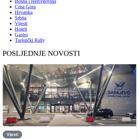
Bosna i Hercegovina
Crna Gora
Hrvatska
Srbija
Vijesti
Hoteli
Gastro
Turistički Rally
POSLJEDNJE NOVOSTI
Vijesti