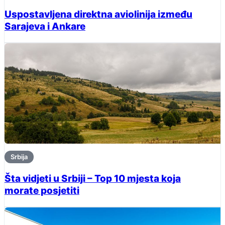
Uspostavljena direktna aviolinija između
Sarajeva i Ankare
Srbija
Šta vidjeti u Srbiji – Top 10 mjesta koja
morate posjetiti