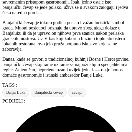
savremenim pristupom gastronomiji. Ipak, jedno ostaje isto:
banjalučki ćevap se jede polako, uživa se u svakom zalogaju i jedva
čeka naredna porcija.
Banjalučki ćevap je tokom godina postao i važan turistički simbol
grada. Mnogi posjetioci priznaju da upravo zbog njega dolaze u
Banjaluku ili da je upravo on njihova prva stanica nakon prelaska
gradskih mostova. Uz Vrbas koji žubori u blizini i toplu atmosferu
lokalnih restorana, ovo jelo pruža potpuno iskustvo koje se ne
zaboravlja.
Danas, kada se govori o tradicionalnoj kuhinji Bosne i Hercegovine,
banjalučki ćevap stoji rame uz rame sa najpoznatijim specijalitetima
regije. Autentičan, nepretenciozan i uvijek jednak — on je ponos
domaće gastronomije i istinski ambasador Banje Luke.
TAGS :
Banja Luka
Banjalučki ćevap
ćevapi
PODIJELI :