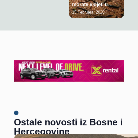
morate vidjeti u
Bosni i Hercegovini
15 Februara, 2026
Ostale novosti iz Bosne i
Hercegovine