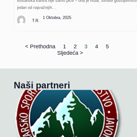
Bosanska kahva nije samo piće – ona je ritual, simbol gostoprimstv
jedan od najvažnijih…
1 Oktobra, 2025
T.R.
< Prethodna
1
2
3
4
5
Sljedeća >
Naši partneri