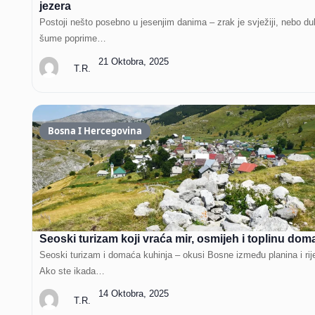
jezera
Postoji nešto posebno u jesenjim danima – zrak je svježiji, nebo dub
šume poprime…
21 Oktobra, 2025
T.R.
Bosna I Hercegovina
Seoski turizam koji vraća mir, osmijeh i toplinu dom
Seoski turizam i domaća kuhinja – okusi Bosne između planina i rij
Ako ste ikada…
14 Oktobra, 2025
T.R.