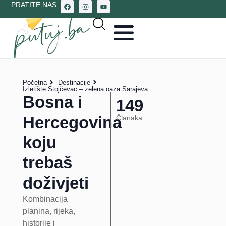
PRATITE NAS :
Početna
Destinacije
Izletište Stojčevac – zelena oaza Sarajeva
Bosna i
149
Hercegovina
Članaka
koju
trebaš
doživjeti
Kombinacija
planina, rijeka,
historije i