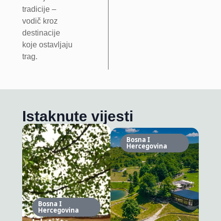
tradicije –
vodič kroz
destinacije
koje ostavljaju
trag.
Istaknute vijesti
Bosna I
Hercegovina
Bosna I
Hercegovina