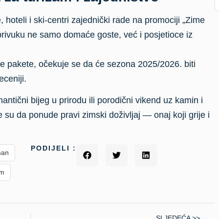
 hoteli i ski-centri zajednički rade na promociji „Zime
 privuku ne samo domaće goste, već i posjetioce iz
e pakete, očekuje se da će sezona 2025/2026. biti
eceniji.
antični bijeg u prirodu ili porodični vikend uz kamin i
su da ponude pravi zimski doživljaj — onaj koji grije i
PODIJELI :
man
am
SLJEDEĆA >>