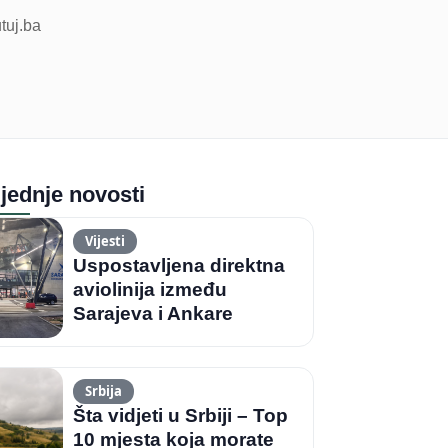
utuj.ba
jednje novosti
Vijesti
Uspostavljena direktna
aviolinija između
Sarajeva i Ankare
Srbija
Šta vidjeti u Srbiji – Top
10 mjesta koja morate