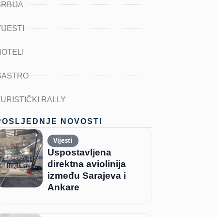
SRBIJA
IJESTI
HOTELI
GASTRO
TURISTIČKI RALLY
POSLJEDNJE NOVOSTI
Vijesti
Uspostavljena
direktna aviolinija
između Sarajeva i
Ankare