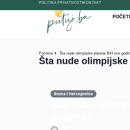
POLITIKA PRIVATNOSTI
KONTAKT
POČET
Početna
Šta nude olimpijske planine BiH ove godi
Šta nude olimpijske
Bosna I Hercegovina
Šta nude olimp
godine?
7 Oktobra, 2025