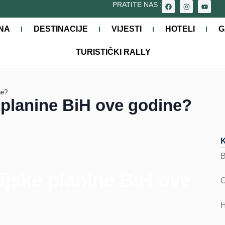
PRATITE NAS :
NA
DESTINACIJE
VIJESTI
HOTELI
G
TURISTIČKI RALLY
ne?
 planine BiH ove godine?
ijske planine BiH ove