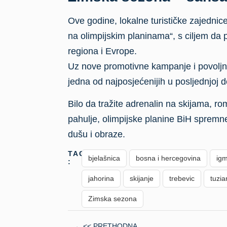
Ove godine, lokalne turističke zajednice,
na olimpijskim planinama“, s ciljem da
regiona i Evrope.
Uz nove promotivne kampanje i povoljn
jedna od najposjećenijih u posljednjoj d
Bilo da tražite adrenalin na skijama, rom
pahulje, olimpijske planine BiH spremne 
dušu i obraze.
TAGS
bjelašnica
bosna i hercegovina
ig
:
jahorina
skijanje
trebevic
tuzi
Zimska sezona
<< PRETHODNA