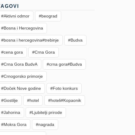
TAGOVI
#Aktivni odmor
#beograd
#Bosna i Hercegovina
#bosna i hercegovina#trebinje
#Budva
#cena gora
#Crna Gora
#Crna Gora BudvA
#crna gora#Budva
#Crnogorsko primorje
#Doček Nove godine
#Foto konkurs
#Gostilje
#hotel
#hoteli#Kopaonik
#Jahorina
#Ljubitelji prirode
#Mokra Gora
#nagrada