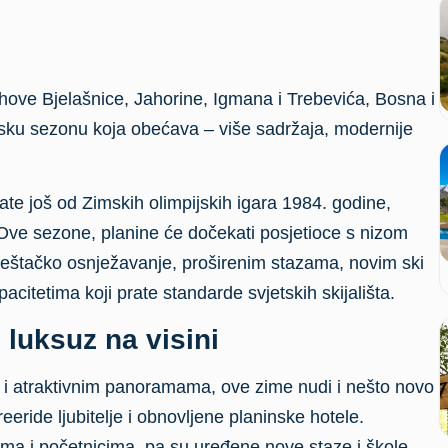
rhove Bjelašnice, Jahorine, Igmana i Trebevića, Bosna i
ku sezonu koja obećava – više sadržaja, modernije
ate još od Zimskih olimpijskih igara 1984. godine,
Ove sezone, planine će dočekati posjetioce s nizom
ještačko osnježavanje, proširenim stazama, novim ski
acitetima koji prate standarde svjetskih skijališta.
 luksuz na visini
 i atraktivnim panoramama, ove zime nudi i nešto novo
eeride ljubitelje i obnovljene planinske hotele.
a i početnicima, pa su uređene nove staze i škole