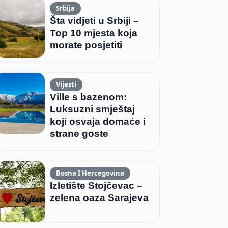
Srbija
Šta vidjeti u Srbiji –
Top 10 mjesta koja
morate posjetiti
Vijesti
Ville s bazenom:
Luksuzni smještaj
koji osvaja domaće i
strane goste
Bosna I Hercegovina
Izletište Stojčevac –
zelena oaza Sarajeva