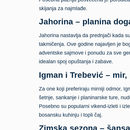
skijanja za najmlađe.
Jahorina – planina dog
Jahorina nastavlja da prednjači kada su u
takmičenja. Ove godine najavljen je b
adventske sajmove i ponudu za sve gene
idealan spoj opuštanja i zabave.
Igman i Trebević – mir, 
Za one koji preferiraju mirniji odmor, I
šetnje, sankanje i planinarske ture, nu
Posebno su popularni vikend-izleti i izl
bosansku kuhinju i topli čaj.
Zimska sezona – šansa 