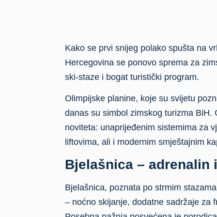
Kako se prvi snijeg polako spušta na v
Hercegovina se ponovo sprema za zims
ski-staze i bogat turistički program.
Olimpijske planine, koje su svijetu pozn
danas su simbol zimskog turizma BiH. 
noviteta: unaprijeđenim sistemima za v
liftovima, ali i modernim smještajnim kap
Bjelašnica – adrenalin i
Bjelašnica, poznata po strmim stazama
– noćno skijanje, dodatne sadržaje za fr
Posebna pažnja posvećena je porodicam