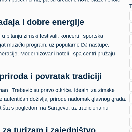
ađaja i dobre energije
 pitanju zimski festivali, koncerti i sportska
ogat muzički program, uz popularne DJ nastupe,
racije. Modernizovani hoteli i spa centri pružaju
priroda i povratak tradiciji
gman i Trebević su pravo otkriće. Idealni za zimske
de autentičan doživljaj prirode nadomak glavnog grada.
etišta s pogledom na Sarajevo, uz tradicionalnu
za turizam i zajedništvo