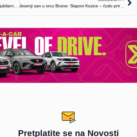
Raspisan konkurs za “Turistički cvet 2025” – jubilarna 40. dodela najprestižnije nagrade u turizmu Srbije
Jesenji san u srcu Bosne: Slapovi Kozice – čudo prirode koje oduzima dah
Pretplatite se na Novosti