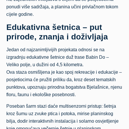
ponudi više sadržaja, a planina učini privlačnom tokom
cijele godine.
Edukativna šetnica – put
prirode, znanja i doživljaja
Jedan od najzanimljivijih projekata odnosi se na
izgradnju edukativne šetnice duž trase Babin Do –
Veliko polje, u dužini od 4,5 kilometra.
Ova staza osmišljena je kao spoj rekreacije i edukacije –
posjetiocima će pružiti priliku da, kroz deset tematskih
punktova, upoznaju prirodna bogatstva Bjelašnice, njenu
floru, faunu i ekološke posebnosti.
Poseban šarm stazi daće multisenzorni pristup: šetnja
kroz šumu uz zvuke ptica i potoka, mirise planinskog
bilja, dodir interaktivnih instalacija i solarno osvjetljenje
koje omogućava večernje šetnje u planinskom