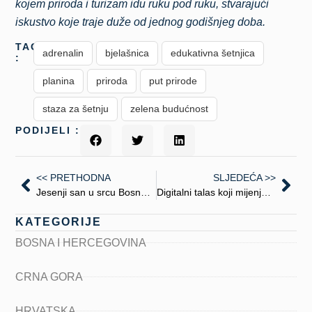
kojem priroda i turizam idu ruku pod ruku, stvarajući
iskustvo koje traje duže od jednog godišnjeg doba.
TAGS
adrenalin
bjelašnica
edukativna šetnjica
:
planina
priroda
put prirode
staza za šetnju
zelena budućnost
PODIJELI :
<< PRETHODNA
SLJEDEĆA >>
Jesenji san u srcu Bosne: Slapovi Kozice – čudo prirode koje oduzima dah
Digitalni talas koji mijenja putovanja
KATEGORIJE
BOSNA I HERCEGOVINA
CRNA GORA
HRVATSKA