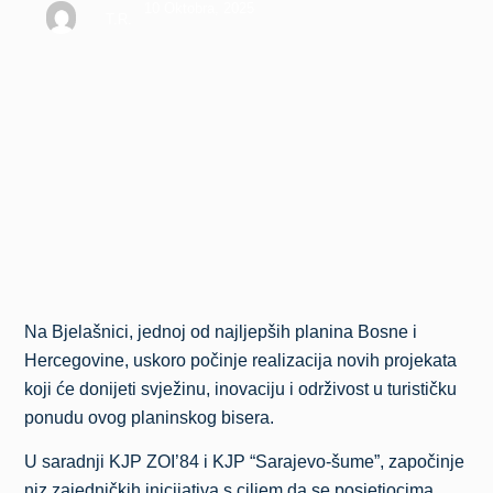
10 Oktobra, 2025
T.R.
Na Bjelašnici, jednoj od najljepših planina Bosne i
Hercegovine, uskoro počinje realizacija novih projekata
koji će donijeti svježinu, inovaciju i održivost u turističku
ponudu ovog planinskog bisera.
U saradnji KJP ZOI’84 i KJP “Sarajevo-šume”, započinje
niz zajedničkih inicijativa s ciljem da se posjetiocima