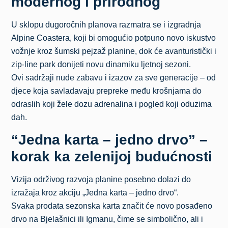
modernog i prirodnog
U sklopu dugoročnih planova razmatra se i izgradnja
Alpine Coastera, koji bi omogućio potpuno novo iskustvo
vožnje kroz šumski pejzaž planine, dok će avanturistički i
zip-line park donijeti novu dinamiku ljetnoj sezoni.
Ovi sadržaji nude zabavu i izazov za sve generacije – od
djece koja savladavaju prepreke među krošnjama do
odraslih koji žele dozu adrenalina i pogled koji oduzima
dah.
“Jedna karta – jedno drvo” –
korak ka zelenijoj budućnosti
Vizija održivog razvoja planine posebno dolazi do
izražaja kroz akciju „Jedna karta – jedno drvo“.
Svaka prodata sezonska karta značit će novo posađeno
drvo na Bjelašnici ili Igmanu, čime se simbolično, ali i