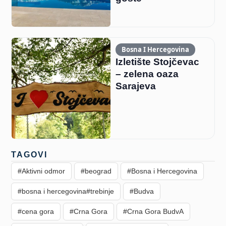
Bosna I Hercegovina
Izletište Stojčevac
– zelena oaza
Sarajeva
TAGOVI
#Aktivni odmor
#beograd
#Bosna i Hercegovina
#bosna i hercegovina#trebinje
#Budva
#cena gora
#Crna Gora
#Crna Gora BudvA