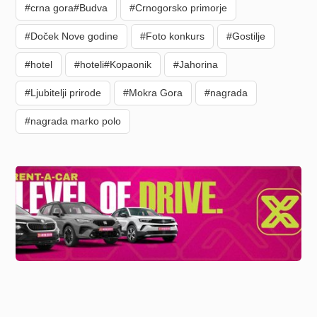
#crna gora#Budva
#Crnogorsko primorje
#Doček Nove godine
#Foto konkurs
#Gostilje
#hotel
#hoteli#Kopaonik
#Jahorina
#Ljubitelji prirode
#Mokra Gora
#nagrada
#nagrada marko polo