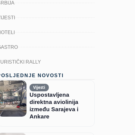
SRBIJA
IJESTI
HOTELI
GASTRO
TURISTIČKI RALLY
POSLJEDNJE NOVOSTI
Vijesti
Uspostavljena
direktna aviolinija
između Sarajeva i
Ankare