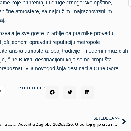
ame koje pripremaju i druge crnogorske opštine,
znične atmosfere, sa najdužim i najraznovrsnijim
aj.
ozvala je sve goste iz Srbije da praznike provedu
 još jednom opravdati reputaciju metropole
teranska atmosfera, spoj tradicije i modernih muzičkih
ije, čine Budvu destinacijom koja se ne propušta.
prepoznatljivija novogodišnja destinacija Crne Gore,
PODIJELI :
a
SLJEDEĆA >>
Zašto je BiH sve traženija destinacija za lovce na avanturu?
Advent u Zagrebu 2025/2026: Grad koji grije srca i okuplja ljude