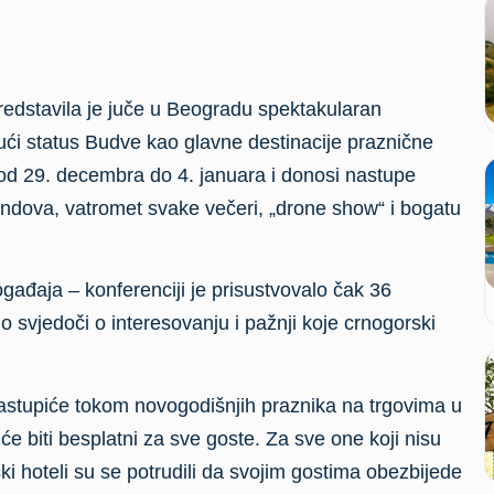
predstavila je juče u Beogradu spektakularan
ući status Budve kao glavne destinacije praznične
od 29. decembra do 4. januara i donosi nastupe
bendova, vatromet svake večeri, „drone show“ i bogatu
ogađaja – konferenciji je prisustvovalo čak 36
 svjedoči o interesovanju i pažnji koje crnogorski
astupiće tokom novogodišnjih praznika na trgovima u
e biti besplatni za sve goste. Za sve one koji nisu
ki hoteli su se potrudili da svojim gostima obezbijede