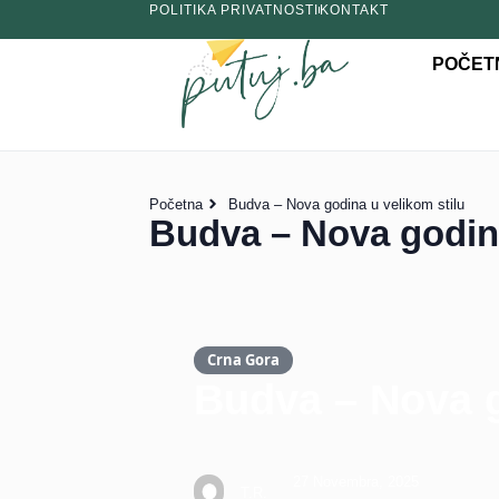
POLITIKA PRIVATNOSTI
KONTAKT
POČET
Početna
Budva – Nova godina u velikom stilu
Budva – Nova godina
Crna Gora
Budva – Nova g
27 Novembra, 2025
T.R.