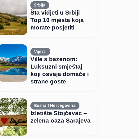
Srbija
Šta vidjeti u Srbiji –
Top 10 mjesta koja
morate posjetiti
Vijesti
Ville s bazenom:
Luksuzni smještaj
koji osvaja domaće i
strane goste
Bosna I Hercegovina
Izletište Stojčevac –
zelena oaza Sarajeva