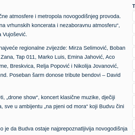
ične atmosfere i metropola novogodišnjeg provoda.
na vrhunskih koncerata i nezaboravnu atmosferu“,
a Vujošević.
 najveće regionalne zvijezde: Mirza Selimović, Boban
 Zana, Tap 011, Marko Luis, Emina Jahović, Aco
me, Breskvica, Relja Popović i Nikolija Jovanović,
bend. Poseban šarm donose tribute bendovi – David
i, „drone show“, koncert klasične muzike, dječiji
sve u ambijentu „na pjeni od mora“ koji Budvu čini
 je da Budva ostaje najprepoznatljivija novogodišnja