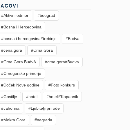
TAGOVI
#Aktivni odmor
#beograd
#Bosna i Hercegovina
#bosna i hercegovina#trebinje
#Budva
#cena gora
#Crna Gora
#Crna Gora BudvA
#crna gora#Budva
#Crnogorsko primorje
#Doček Nove godine
#Foto konkurs
#Gostilje
#hotel
#hoteli#Kopaonik
#Jahorina
#Ljubitelji prirode
#Mokra Gora
#nagrada