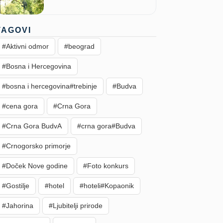
TAGOVI
#Aktivni odmor
#beograd
#Bosna i Hercegovina
#bosna i hercegovina#trebinje
#Budva
#cena gora
#Crna Gora
#Crna Gora BudvA
#crna gora#Budva
#Crnogorsko primorje
#Doček Nove godine
#Foto konkurs
#Gostilje
#hotel
#hoteli#Kopaonik
#Jahorina
#Ljubitelji prirode