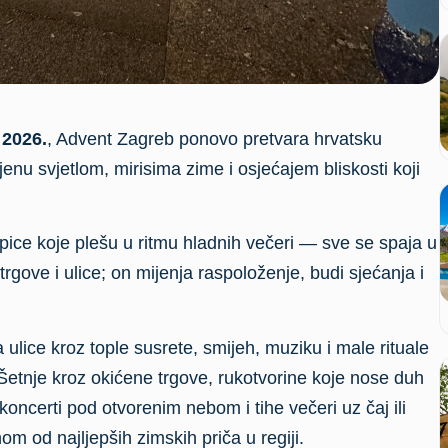
 2026.
, Advent Zagreb ponovo pretvara hrvatsku
jenu svjetlom, mirisima zime i osjećajem bliskosti koji
pice koje plešu u ritmu hladnih večeri — sve se spaja u
rgove i ulice; on mijenja raspoloženje, budi sjećanja i
ulice kroz tople susrete, smijeh, muziku i male rituale
Šetnje kroz okićene trgove, rukotvorine koje nose duh
a, koncerti pod otvorenim nebom i tihe večeri uz čaj ili
om od najljepših zimskih priča u regiji.