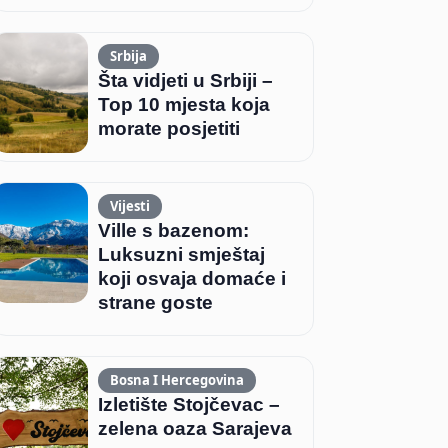
Srbija
Šta vidjeti u Srbiji –
Top 10 mjesta koja
morate posjetiti
Vijesti
Ville s bazenom:
Luksuzni smještaj
koji osvaja domaće i
strane goste
Bosna I Hercegovina
Izletište Stojčevac –
zelena oaza Sarajeva