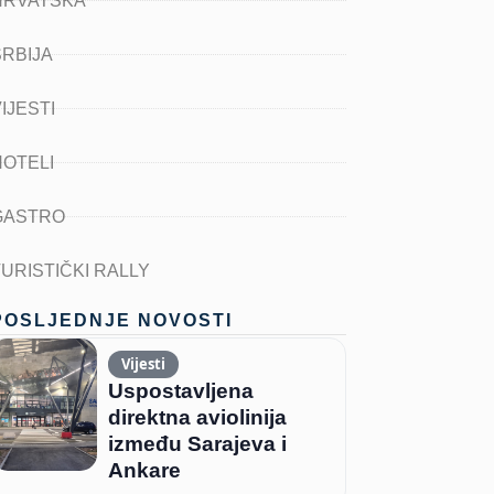
HRVATSKA
SRBIJA
IJESTI
HOTELI
GASTRO
TURISTIČKI RALLY
POSLJEDNJE NOVOSTI
Vijesti
Uspostavljena
direktna aviolinija
između Sarajeva i
Ankare