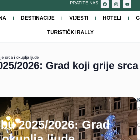
PRATITE NAS :
NA
DESTINACIJE
VIJESTI
HOTELI
G
TURISTIČKI RALLY
e srca i okuplja ljude
5/2026: Grad koji grije srca 
bu 2025/2026: Grad
i okuplja ljude