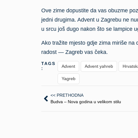
Ove zime dopustite da vas obuzme pozn
jedni drugima. Advent u Zagrebu ne nudi
u srcu još dugo nakon što se lampice 
Ako tražite mjesto gdje zima miriše na 
radost — Zagreb vas čeka.
TAGS
Advent
Advent yahreb
Hrvatsk
:
Yagreb
<< PRETHODNA
Budva – Nova godina u velikom stilu