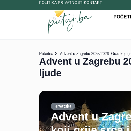
POLITIKA PRIVATNOSTI
KONTAKT
POČET
Početna
Advent u Zagrebu 2025/2026: Grad koji grij
Advent u Zagrebu 202
ljude
Hrvatska
Advent u Zagre
koji grije srca 