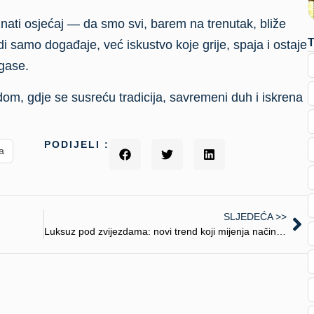
ati osjećaj — da smo svi, barem na trenutak, bliže
 samo događaje, već iskustvo koje grije, spaja i ostaje
ugase.
dom, gdje se susreću tradicija, savremeni duh i iskrena
PODIJELI :
a
SLJEDEĆA >>
Luksuz pod zvijezdama: novi trend koji mijenja način putovanja