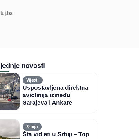
utuj.ba
jednje novosti
Vijesti
Uspostavljena direktna
aviolinija između
Sarajeva i Ankare
Srbija
Šta vidjeti u Srbiji – Top