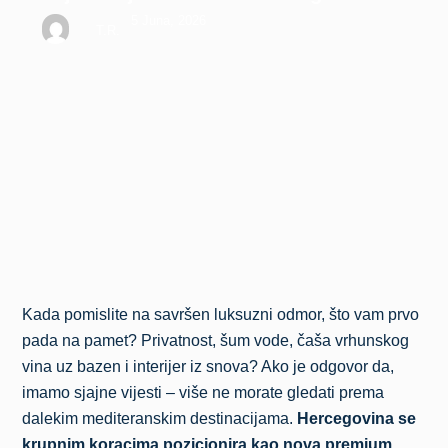
5 Juna, 2026
T.R.
Kada pomislite na savršen luksuzni odmor, što vam prvo
pada na pamet? Privatnost, šum vode, čaša vrhunskog
vina uz bazen i interijer iz snova? Ako je odgovor da,
imamo sjajne vijesti – više ne morate gledati prema
dalekim mediteranskim destinacijama.
Hercegovina se
krupnim koracima pozicionira kao nova premium