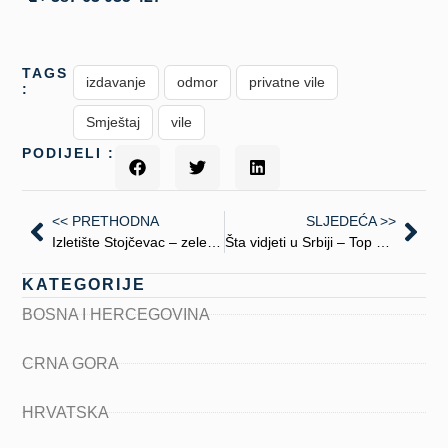
TAGS
izdavanje
odmor
privatne vile
:
Smještaj
vile
PODIJELI :
<< PRETHODNA
SLJEDEĆA >>
Izletište Stojčevac – zelena oaza Sarajeva
Šta vidjeti u Srbiji – Top 10 mjesta koja morate posjetiti
KATEGORIJE
BOSNA I HERCEGOVINA
CRNA GORA
HRVATSKA