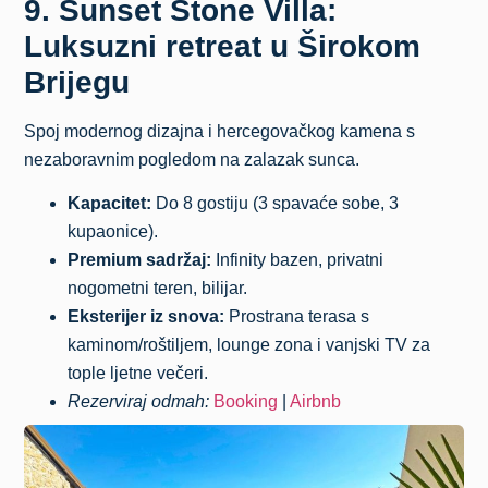
9. Sunset Stone Villa:
Luksuzni retreat u Širokom
Brijegu
Spoj modernog dizajna i hercegovačkog kamena s
nezaboravnim pogledom na zalazak sunca.
Kapacitet:
Do 8 gostiju (3 spavaće sobe, 3
kupaonice).
Premium sadržaj:
Infinity bazen, privatni
nogometni teren, bilijar.
Eksterijer iz snova:
Prostrana terasa s
kaminom/roštiljem, lounge zona i vanjski TV za
tople ljetne večeri.
Rezerviraj odmah:
Booking
|
Airbnb