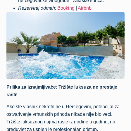
hercegovačke vinograde i zalaske sunca.
Rezerviraj odmah:
Booking
|
Airbnb
Prilika za iznajmljivače: Tržište luksuza ne prestaje
rasti!
Ako ste vlasnik nekretnine u Hercegovini, potencijal za
ostvarivanje vrhunskih prihoda nikada nije bio veći.
Tržište luksuznog najma raste iz godine u godinu, no
preduvjet za uspjeh je profesionalan pristup.