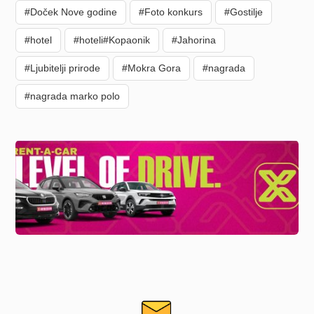
#Doček Nove godine
#Foto konkurs
#Gostilje
#hotel
#hoteli#Kopaonik
#Jahorina
#Ljubitelji prirode
#Mokra Gora
#nagrada
#nagrada marko polo