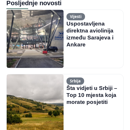
Posljednje novosti
Vijesti
Uspostavljena
direktna aviolinija
između Sarajeva i
Ankare
Srbija
Šta vidjeti u Srbiji –
Top 10 mjesta koja
morate posjetiti