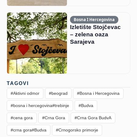
Bosna I Hercegovina
Izletište Stojčevac
– zelena oaza
Sarajeva
TAGOVI
#Aktivni odmor
#beograd
#Bosna i Hercegovina
#bosna i hercegovina#trebinje
#Budva
#cena gora
#Crna Gora
#Crna Gora BudvA
#crna gora#Budva
#Crnogorsko primorje