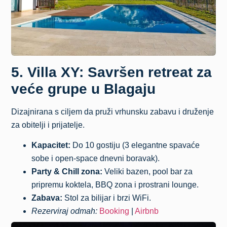
5. Villa XY: Savršen retreat za
veće grupe u Blagaju
Dizajnirana s ciljem da pruži vrhunsku zabavu i druženje
za obitelji i prijatelje.
Kapacitet:
Do 10 gostiju (3 elegantne spavaće
sobe i open-space dnevni boravak).
Party & Chill zona:
Veliki bazen, pool bar za
pripremu koktela, BBQ zona i prostrani lounge.
Zabava:
Stol za bilijar i brzi WiFi.
Rezerviraj odmah:
Booking
|
Airbnb