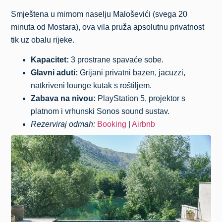
Smještena u mirnom naselju Maloševići (svega 20
minuta od Mostara), ova vila pruža apsolutnu privatnost
tik uz obalu rijeke.
Kapacitet:
3 prostrane spavaće sobe.
Glavni aduti:
Grijani privatni bazen, jacuzzi,
natkriveni lounge kutak s roštiljem.
Zabava na nivou:
PlayStation 5, projektor s
platnom i vrhunski Sonos sound sustav.
Rezerviraj odmah:
Booking
|
Airbnb