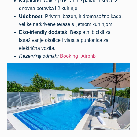
Kapacitet:
Čak 7 prostranih spavaćih soba, 2
dnevna boravka i 2 kuhinje.
Udobnost:
Privatni bazen, hidromasažna kada,
velike natkrivene terase s ljetnom kuhinjom.
Eko-friendly dodatak:
Besplatni bicikli za
istraživanje okolice i vlastita punionica za
električna vozila.
Rezerviraj odmah:
Booking
|
Airbnb