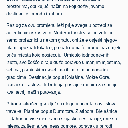
prostorima, oblikujući način na koji doživljavamo
destinacije, prirodu i kulturu.
Razlog za ovu promjenu leži prije svega u potrebi za
autentičnim iskustvom. Moderni turisti više ne žele biti
samo prolaznici u nekom gradu, oni žele osjetiti njegov
ritam, upoznati lokalce, probati domaću hranu i razumjeti
priču mjesta koje posjećuju. Umjesto jednodnevnih
izleta, sve češće biraju duže boravke u manjim mjestima,
selima, planinskim naseljima ili mirnim primorskim
gradićima. Destinacije poput Kolašina, Mokre Gore,
Rastoka, Lastova ili Trebinja postaju sinonim za sporiji,
kvalitetniji način putovanja.
Priroda također igra ključnu ulogu u popularnosti slow
travel-a. Planine poput Durmitora, Zlatibora, Bjelašnice
ili Jahorine više nisu samo skijaške destinacije, one su
mjesta za šetnje, wellness odmore, boravak u prirodi i