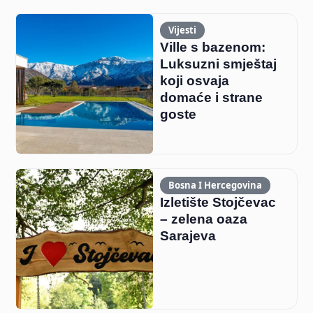
Vijesti
Ville s bazenom:
Luksuzni smještaj
koji osvaja
domaće i strane
goste
Bosna I Hercegovina
Izletište Stojčevac
– zelena oaza
Sarajeva