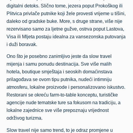
digitalni detoks. Slično tome, jezera poput Prokoškog ili
Plitvica privlače putnike koji žele provesti vrijeme u tišini,
daleko od gradske buke. More, s druge strane, više nije
rezervisano samo za ljetne gužve, ostrva poput Lastova,
Visa ili Mljeta postaju idealna za vansezonska putovanja
i duži boravak.
Ono što je posebno zanimljivo jeste da slow travel
mijenja i samu ponudu destinacija. Sve više malih
hotela, boutique smještaja i seoskih domaćinstava
prilagođava se ovom tipu putnika, nudeći intimniju
atmosferu, lokalne proizvode i personalizovano iskustvo.
Restorani se okreću farm-to-table konceptu, turističke
agencije nude tematske ture sa fokusom na tradiciju, a
lokalne zajednice sve više prepoznaju vrijednost
održivog turizma.
Slow travel nije samo trend, to je odraz promjene u