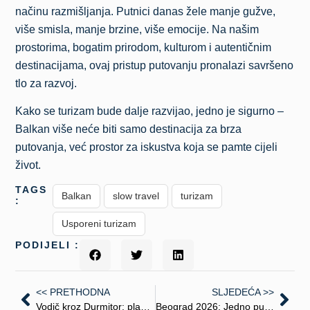
načinu razmišljanja. Putnici danas žele manje gužve,
više smisla, manje brzine, više emocije. Na našim
prostorima, bogatim prirodom, kulturom i autentičnim
destinacijama, ovaj pristup putovanju pronalazi savršeno
tlo za razvoj.
Kako se turizam bude dalje razvijao, jedno je sigurno –
Balkan više neće biti samo destinacija za brza
putovanja, već prostor za iskustva koja se pamte cijeli
život.
TAGS
Balkan
slow travel
turizam
:
Usporeni turizam
PODIJELI :
<< PRETHODNA
SLJEDEĆA >>
Vodič kroz Durmitor: planinski svijet koji spaja divlju prirodu, tradiciju i savremeni turizam
Beograd 2026: Jedno putovanje, hiljadu priča – Sajam turizma koji spaja svijet