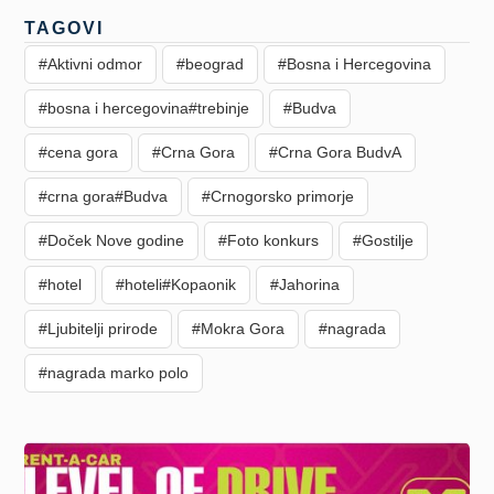
TAGOVI
#Aktivni odmor
#beograd
#Bosna i Hercegovina
#bosna i hercegovina#trebinje
#Budva
#cena gora
#Crna Gora
#Crna Gora BudvA
#crna gora#Budva
#Crnogorsko primorje
#Doček Nove godine
#Foto konkurs
#Gostilje
#hotel
#hoteli#Kopaonik
#Jahorina
#Ljubitelji prirode
#Mokra Gora
#nagrada
#nagrada marko polo