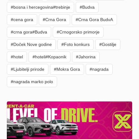
#bosna i hercegovina#trebinje
#Budva
#cena gora
#Crna Gora
#Crna Gora BudvA
#crna gora#Budva
#Crnogorsko primorje
#Doček Nove godine
#Foto konkurs
#Gostilje
#hotel
#hoteli#Kopaonik
#Jahorina
#Ljubitelji prirode
#Mokra Gora
#nagrada
#nagrada marko polo