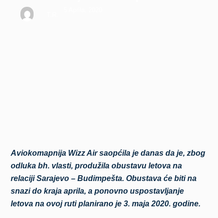
kraja aprila
5 Aprila, 2020
T.R.
Aviokomapnija Wizz Air saopćila je danas da je, zbog
odluka bh. vlasti, produžila obustavu letova na
relaciji Sarajevo – Budimpešta. Obustava će biti na
snazi do kraja aprila, a ponovno uspostavljanje
letova na ovoj ruti planirano je 3. maja 2020. godine.