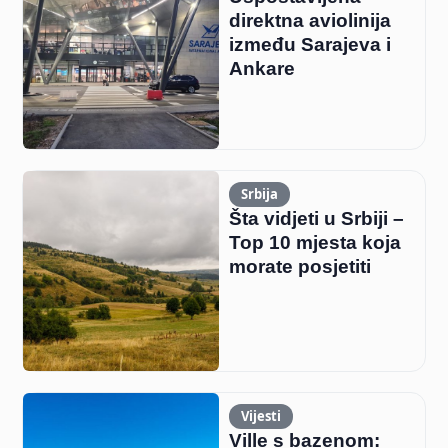
direktna aviolinija
između Sarajeva i
Ankare
Srbija
Šta vidjeti u Srbiji –
Top 10 mjesta koja
morate posjetiti
Vijesti
Ville s bazenom: