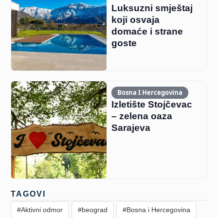
Luksuzni smještaj
koji osvaja
domaće i strane
goste
Bosna I Hercegovina
Izletište Stojčevac
– zelena oaza
Sarajeva
TAGOVI
#Aktivni odmor
#beograd
#Bosna i Hercegovina