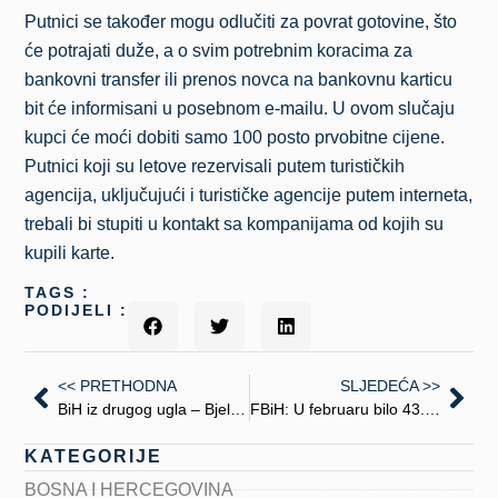
Putnici se također mogu odlučiti za povrat gotovine, što
će potrajati duže, a o svim potrebnim koracima za
bankovni transfer ili prenos novca na bankovnu karticu
bit će informisani u posebnom e-mailu. U ovom slučaju
kupci će moći dobiti samo 100 posto prvobitne cijene.
Putnici koji su letove rezervisali putem turističkih
agencija, uključujući i turističke agencije putem interneta,
trebali bi stupiti u kontakt sa kompanijama od kojih su
kupili karte.
TAGS :
PODIJELI :
<< PRETHODNA
SLJEDEĆA >>
BiH iz drugog ugla – Bjelašnica i Studeni potok
FBiH: U februaru bilo 43.841 turista, od toga 61,1% stranih
KATEGORIJE
BOSNA I HERCEGOVINA