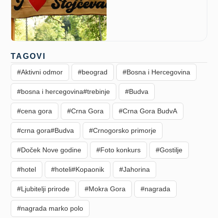
TAGOVI
#Aktivni odmor
#beograd
#Bosna i Hercegovina
#bosna i hercegovina#trebinje
#Budva
#cena gora
#Crna Gora
#Crna Gora BudvA
#crna gora#Budva
#Crnogorsko primorje
#Doček Nove godine
#Foto konkurs
#Gostilje
#hotel
#hoteli#Kopaonik
#Jahorina
#Ljubitelji prirode
#Mokra Gora
#nagrada
#nagrada marko polo