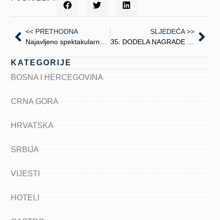
<< PRETHODNA
SLJEDEĆA >>
Najavljeno spektakularno otvaranje sezone na Bjelašnici
35. DODELA NAGRADE TURISTIČKI CVET I 25 GODINA TOS-A
KATEGORIJE
BOSNA I HERCEGOVINA
CRNA GORA
HRVATSKA
SRBIJA
VIJESTI
HOTELI