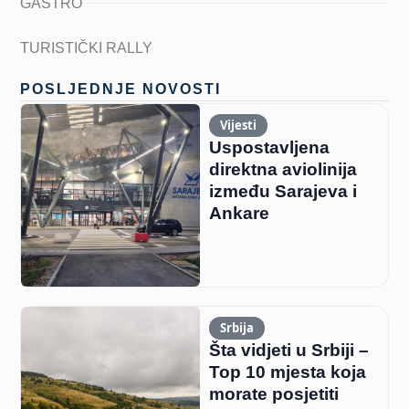
GASTRO
TURISTIČKI RALLY
POSLJEDNJE NOVOSTI
Vijesti
Uspostavljena
direktna aviolinija
između Sarajeva i
Ankare
Srbija
Šta vidjeti u Srbiji –
Top 10 mjesta koja
morate posjetiti