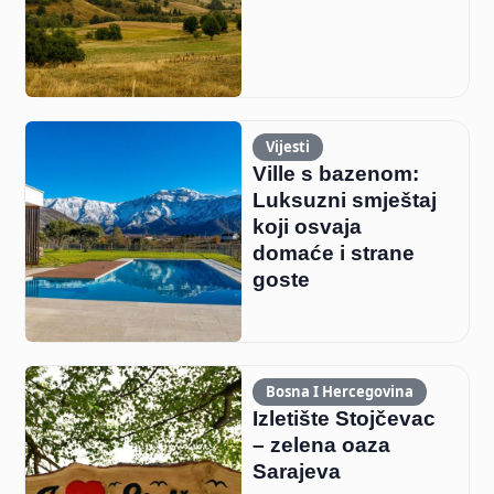
Vijesti
Ville s bazenom:
Luksuzni smještaj
koji osvaja
domaće i strane
goste
Bosna I Hercegovina
Izletište Stojčevac
– zelena oaza
Sarajeva