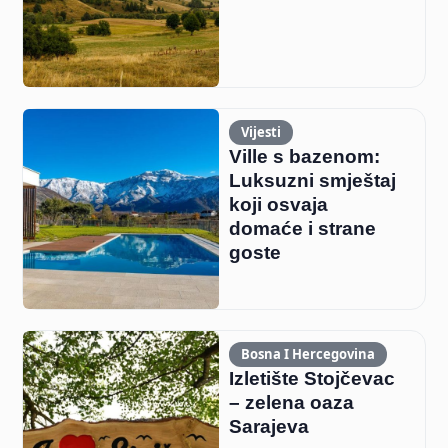
Vijesti
Ville s bazenom:
Luksuzni smještaj
koji osvaja
domaće i strane
goste
Bosna I Hercegovina
Izletište Stojčevac
– zelena oaza
Sarajeva