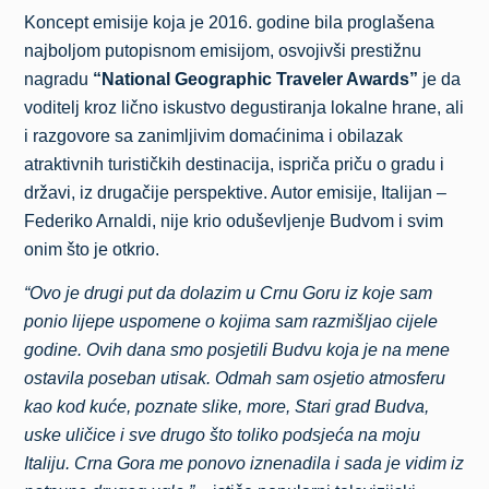
Koncept emisije koja je 2016. godine bila proglašena
najboljom putopisnom emisijom, osvojivši prestižnu
nagradu
“National Geographic Traveler Awards”
je da
voditelj kroz lično iskustvo degustiranja lokalne hrane, ali
i razgovore sa zanimljivim domaćinima i obilazak
atraktivnih turističkih destinacija, ispriča priču o gradu i
državi, iz drugačije perspektive. Autor emisije, Italijan –
Federiko Arnaldi, nije krio oduševljenje Budvom i svim
onim što je otkrio.
“Ovo je drugi put da dolazim u Crnu Goru iz koje sam
ponio lijepe uspomene o kojima sam razmišljao cijele
godine. Ovih dana smo posjetili Budvu koja je na mene
ostavila poseban utisak. Odmah sam osjetio atmosferu
kao kod kuće, poznate slike, more, Stari grad Budva,
uske uličice i sve drugo što toliko podsjeća na moju
Italiju. Crna Gora me ponovo iznenadila i sada je vidim iz