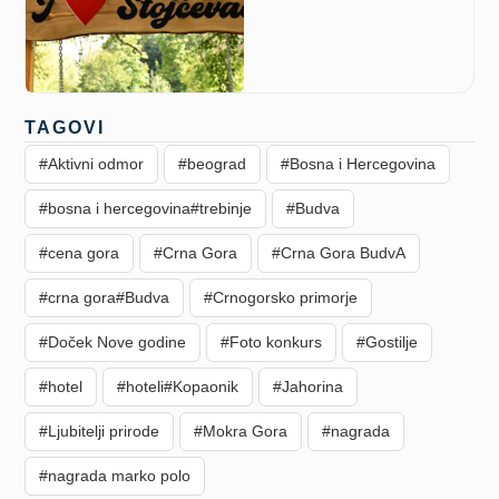
TAGOVI
#Aktivni odmor
#beograd
#Bosna i Hercegovina
#bosna i hercegovina#trebinje
#Budva
#cena gora
#Crna Gora
#Crna Gora BudvA
#crna gora#Budva
#Crnogorsko primorje
#Doček Nove godine
#Foto konkurs
#Gostilje
#hotel
#hoteli#Kopaonik
#Jahorina
#Ljubitelji prirode
#Mokra Gora
#nagrada
#nagrada marko polo