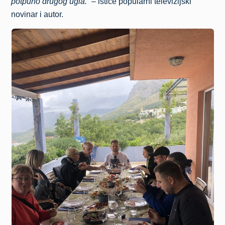
potpuno drugog ugla.”
– ističe popularni televizijski
novinar i autor.