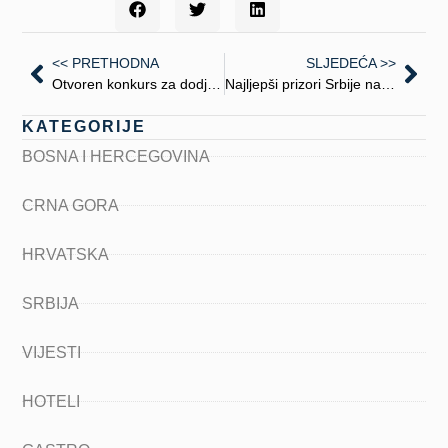
<< PRETHODNA
SLJEDEĆA >>
Otvoren konkurs za dodjelu nagrade ,,Turistički cvet“
Najljepši prizori Srbije na najprometnijoj lokaciji u Ankari
KATEGORIJE
BOSNA I HERCEGOVINA
CRNA GORA
HRVATSKA
SRBIJA
VIJESTI
HOTELI