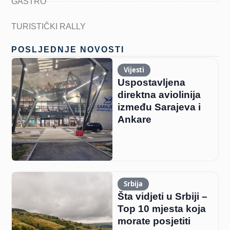
GASTRO
TURISTIČKI RALLY
POSLJEDNJE NOVOSTI
Vijesti
Uspostavljena
direktna aviolinija
između Sarajeva i
Ankare
Srbija
Šta vidjeti u Srbiji –
Top 10 mjesta koja
morate posjetiti