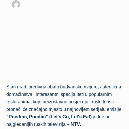
22 Novembra, 2021
T.R.
Stari grad, predivna obala budvanske rivijere, autentična
domaćinstva i interesantni specijaliteti u popularnim
restoranima, koje neizostavno posjećuju i ruski turisti –
pronaći će značajno mjesto u najnovijem serijalu emisije
“Poedem, Poedim” (Let's Go, Let's Eat)
jedne od
najgledanijih ruskih televizija –
NTV.