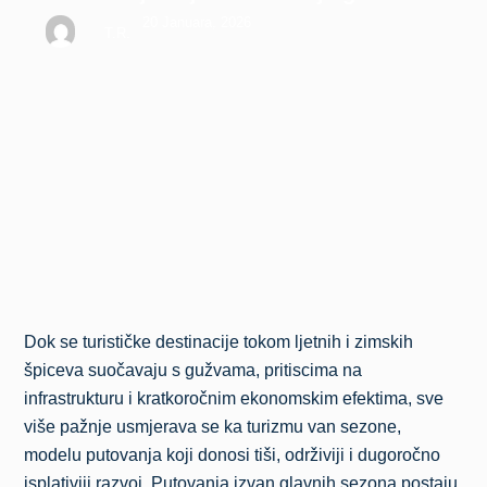
20 Januara, 2026
T.R.
Dok se turističke destinacije tokom ljetnih i zimskih
špiceva suočavaju s gužvama, pritiscima na
infrastrukturu i kratkoročnim ekonomskim efektima, sve
više pažnje usmjerava se ka turizmu van sezone,
modelu putovanja koji donosi tiši, održiviji i dugoročno
isplativiji razvoj. Putovanja izvan glavnih sezona postaju