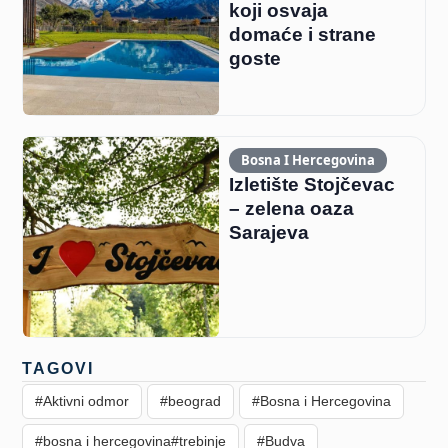
koji osvaja
domaće i strane
goste
Bosna I Hercegovina
Izletište Stojčevac
– zelena oaza
Sarajeva
TAGOVI
#Aktivni odmor
#beograd
#Bosna i Hercegovina
#bosna i hercegovina#trebinje
#Budva