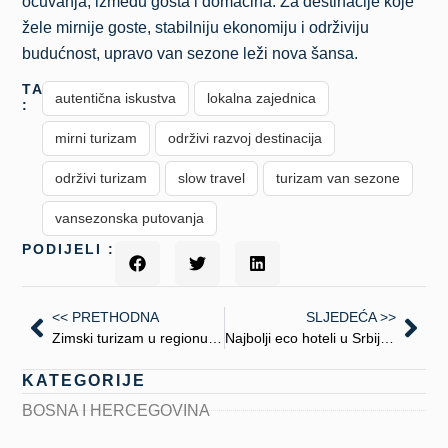
očuvanja, između gosta i domaćina. Za destinacije koje
žele mirnije goste, stabilniju ekonomiju i održiviju
budućnost, upravo van sezone leži nova šansa.
TAGS
autentična iskustva
lokalna zajednica
:
mirni turizam
održivi razvoj destinacija
održivi turizam
slow travel
turizam van sezone
vansezonska putovanja
PODIJELI :
<< PRETHODNA
SLJEDEĆA >>
Zimski turizam u regionu: kako planine produžavaju sezonu i van skijanja
Najbolji eco hoteli u Srbiji: gdje održivost postaje standard, a ne trend
KATEGORIJE
BOSNA I HERCEGOVINA