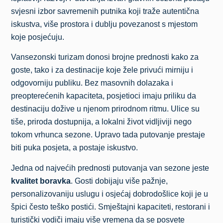
svjesni izbor savremenih putnika koji traže autentična
iskustva, više prostora i dublju povezanost s mjestom
koje posjećuju.
Vansezonski turizam donosi brojne prednosti kako za
goste, tako i za destinacije koje žele privući mirniju i
odgovorniju publiku. Bez masovnih dolazaka i
preopterećenih kapaciteta, posjetioci imaju priliku da
destinaciju dožive u njenom prirodnom ritmu. Ulice su
tiše, priroda dostupnija, a lokalni život vidljiviji nego
tokom vrhunca sezone. Upravo tada putovanje prestaje
biti puka posjeta, a postaje iskustvo.
Jedna od najvećih prednosti putovanja van sezone jeste
kvalitet boravka
. Gosti dobijaju više pažnje,
personalizovaniju uslugu i osjećaj dobrodošlice koji je u
špici često teško postići. Smještajni kapaciteti, restorani i
turistički vodiči imaju više vremena da se posvete