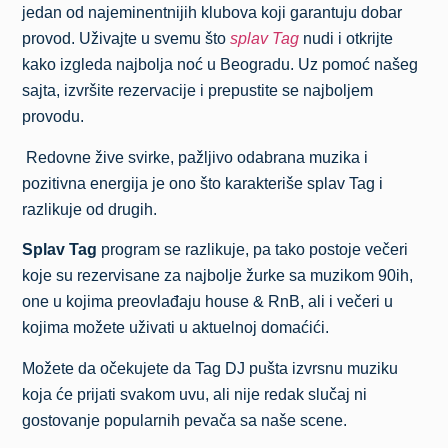
jedan od najeminentnijih klubova koji garantuju dobar
provod. Uživajte u svemu što
splav Tag
nudi i otkrijte
kako izgleda najbolja noć u Beogradu. Uz pomoć našeg
sajta, izvršite rezervacije i prepustite se najboljem
provodu.
Redovne žive svirke, pažljivo odabrana muzika i
pozitivna energija je ono što karakteriše splav Tag i
razlikuje od drugih.
Splav Tag
program se razlikuje, pa tako postoje večeri
koje su rezervisane za najbolje žurke sa muzikom 90ih,
one u kojima preovlađaju house & RnB, ali i večeri u
kojima možete uživati u aktuelnoj domaćići.
Možete da očekujete da Tag DJ pušta izvrsnu muziku
koja će prijati svakom uvu, ali nije redak slučaj ni
gostovanje popularnih pevača sa naše scene.