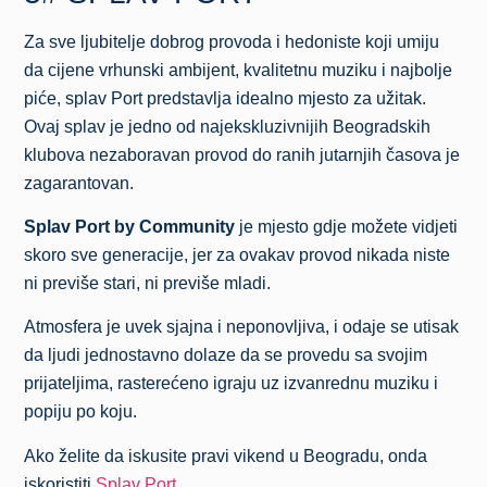
Za sve ljubitelje dobrog provoda i hedoniste koji umiju
da cijene vrhunski ambijent, kvalitetnu muziku i najbolje
piće, splav Port predstavlja idealno mjesto za užitak.
Ovaj splav je jedno od najekskluzivnijih Beogradskih
klubova nezaboravan provod do ranih jutarnjih časova je
zagarantovan.
Splav Port by Community
je mjesto gdje možete vidjeti
skoro sve generacije, jer za ovakav provod nikada niste
ni previše stari, ni previše mladi.
Atmosfera je uvek sjajna i neponovljiva, i odaje se utisak
da ljudi jednostavno dolaze da se provedu sa svojim
prijateljima, rasterećeno igraju uz izvanrednu muziku i
popiju po koju.
Ako želite da iskusite pravi vikend u Beogradu, onda
iskoristiti
Splav Port
.