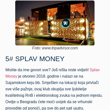
Foto: www.tripadvisor.com
5# SPLAV MONEY
Mislite da ime govori sve? Još ništa niste vidjeli!
Splav
Money
je otvoren 2018. godine i nalazi se na
Sajamskom keju bb. Smješten na lokaciji koja privlači
sve više pažnje, ovaj klub okuplja sve ljubitelje
kvalitetnog RnB i elektronskog zvuka na jednom mjestu.
Ovdje u Beogradu ćete moći uvijek da se vrhunski
provodite od ponoći, pa sve do pet sati ujutru.