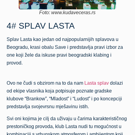
Foto: www.kudaveceras.rs
4# SPLAV LASTA
Splav Lasta kao jedan od najpopularnijih splavova u
Beogradu, krasi obalu Save i predstavlja pravi izbor za
one koji žele da iskuse pravi beogradski klabing i
provod.
Ovo ne čudi s obzirom na to da nam
Lasta splav
dolazi
od ekipe vlasnika koja potpisuje poznate gradske
klubove “Brankow”, “Mladost” i “Ludost” i po koncepciji
predstavlja svojevrsnu mješavinu istih.
Svi oni kojima je cilj da uživaju u čarima karakterističnog
prestoničkog provoda, klub Lasta nudi tu mogućnost u
kombinaciji s vrhunskom atmosferom i ambijentom koji