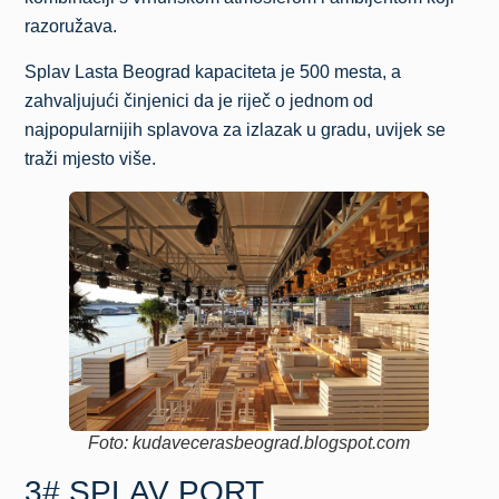
razoružava.
Splav Lasta Beograd kapaciteta je 500 mesta, a
zahvaljujući činjenici da je riječ o jednom od
najpopularnijih splavova za izlazak u gradu, uvijek se
traži mjesto više.
Foto: kudavecerasbeograd.blogspot.com
3# SPLAV PORT