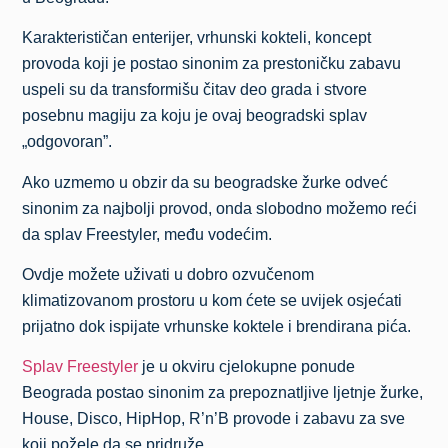
Karakterističan enterijer, vrhunski kokteli, koncept
provoda koji je postao sinonim za prestoničku zabavu
uspeli su da transformišu čitav deo grada i stvore
posebnu magiju za koju je ovaj beogradski splav
„odgovoran”.
Ako uzmemo u obzir da su beogradske žurke odveć
sinonim za najbolji provod, onda slobodno možemo reći
da splav Freestyler, među vodećim.
Ovdje možete uživati u dobro ozvučenom
klimatizovanom prostoru u kom ćete se uvijek osjećati
prijatno dok ispijate vrhunske koktele i brendirana pića.
Splav Freestyler
je u okviru cjelokupne ponude
Beograda postao sinonim za prepoznatljive ljetnje žurke,
House, Disco, HipHop, R’n’B provode i zabavu za sve
koji požele da se pridruže.