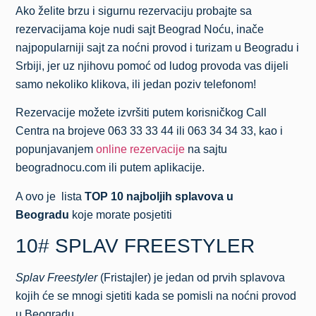
Ako želite brzu i sigurnu rezervaciju probajte sa
rezervacijama koje nudi sajt Beograd Noću, inače
najpopularniji sajt za noćni provod i turizam u Beogradu i
Srbiji, jer uz njihovu pomoć od ludog provoda vas dijeli
samo nekoliko klikova, ili jedan poziv telefonom!
Rezervacije možete izvršiti putem korisničkog Call
Centra na brojeve 063 33 33 44 ili 063 34 34 33, kao i
popunjavanjem
online rezervacije
na sajtu
beogradnocu.com ili putem aplikacije.
A ovo je lista
TOP 10 najboljih splavova u
Beogradu
koje morate posjetiti
10# SPLAV FREESTYLER
Splav Freestyler
(Fristajler) je jedan od prvih splavova
kojih će se mnogi sjetiti kada se pomisli na noćni provod
u Beogradu.