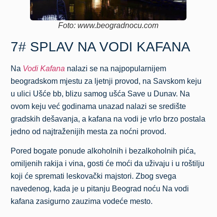
Foto: www.beogradnocu.com
7# SPLAV NA VODI KAFANA
Na
Vodi Kafana
nalazi se na najpopularnijem
beogradskom mjestu za ljetnji provod, na Savskom keju
u ulici Ušće bb, blizu samog ušća Save u Dunav. Na
ovom keju već godinama unazad nalazi se središte
gradskih dešavanja, a kafana na vodi je vrlo brzo postala
jedno od najtraženijih mesta za noćni provod.
Pored bogate ponude alkoholnih i bezalkoholnih pića,
omiljenih rakija i vina, gosti će moći da uživaju i u roštilju
koji će spremati leskovački majstori. Zbog svega
navedenog, kada je u pitanju Beograd noću Na vodi
kafana zasigurno zauzima vodeće mesto.