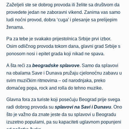
Zaželjeli ste se dobrog provoda ili želite sa društvom da
provedete jedan ne zaboravni vikend. Zanima vas samo
ludi noćni provod, dobra ‘cuga’ i plesanje sa prelijepim
ženama.
Pa za tebe je svakako prijestolnica Srbije prvi izbor.
Osim odličnog provoda tokom dana, glavni grad Srbije s
ponosom nosi i epitet grada koji nikad ne spava.
A šta reći za
beogradske splavove
. Samo da splavovi
na obalama Save i Dunava pružaju cjelonoćnu zabavu u
svim muzičkim ritmovima – od narodnjaka, preko
domaćeg popa, rock and rolla do tehno muzike.
Glavna fora za turiste koji posećuju Beograd prije svega
radi dobrog provoda su
splavovi na Savi i Dunavu
. Ono
što je važno da znate jeste da su splavovi u Beogradu
izuzetno popularni, pa su kapaciteti uglavnom popunjeni