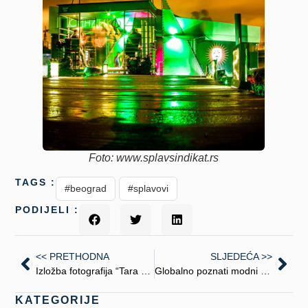
Foto: www.splavsindikat.rs
TAGS :
#beograd
#splavovi
PODIJELI :
<< PRETHODNA
SLJEDEĆA >>
Izložba fotografija “Tara planina bogova”
Globalno poznati modni kreatori i urednici u posjeti Budvi
KATEGORIJE