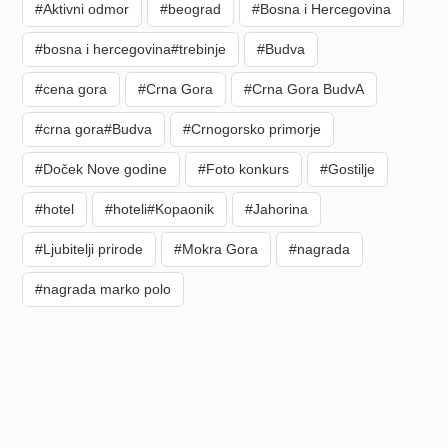
#Aktivni odmor
#beograd
#Bosna i Hercegovina
#bosna i hercegovina#trebinje
#Budva
#cena gora
#Crna Gora
#Crna Gora BudvA
#crna gora#Budva
#Crnogorsko primorje
#Doček Nove godine
#Foto konkurs
#Gostilje
#hotel
#hoteli#Kopaonik
#Jahorina
#Ljubitelji prirode
#Mokra Gora
#nagrada
#nagrada marko polo