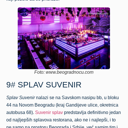
Foto: www.beogradnocu.com
9# SPLAV SUVENIR
Splav Suvenir
nalazi se na Savskom nasipu bb, u bloku
44 na Novom Beogradu (kraj Gandijeve ulice, okretnica
autobusa 68).
Suvenir splav
predstavlja definitivno jedan
od najljepših splavova restorana, ako ne i najlepši, i to
ne samo na prostoru Beograda i Srbije, već samim tim i