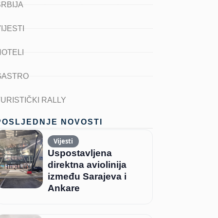
SRBIJA
IJESTI
HOTELI
GASTRO
TURISTIČKI RALLY
POSLJEDNJE NOVOSTI
Vijesti
Uspostavljena
direktna aviolinija
između Sarajeva i
Ankare