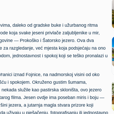
vima, daleko od gradske buke i užurbanog ritma
ode koja svake jeseni privlače zaljubljenike u mir,
cegovine — Prokoško i Šatorsko jezero. Ova dva
je za razgledanje, već mjesta koja podsjećaju na ono
dom, jednostavnost i spokoj koji se teško pronalazi u
ranici iznad Fojnice, na nadmorskoj visini od oko
tošću i spokojem. Okruženo gustim šumama,
nekada služile kao pastirska skloništa, ovo jezero
tarog filma. Jesen ovdje ima poseban miris i boju —
ršini jezera, a jutarnja magla stvara prizore koji
da uživaju u pješačenju, fotografisanju ili jednostavno