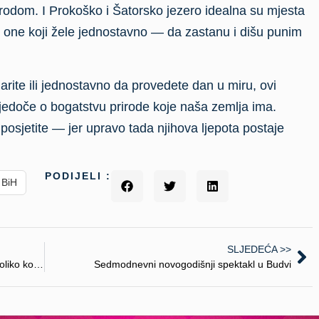
rirodom. I Prokoško i Šatorsko jezero idealna su mjesta
i i one koji žele jednostavno — da zastanu i dišu punim
inarite ili jednostavno da provedete dan u miru, ovi
vjedoče o bogatstvu prirode koje naša zemlja ima.
 posjetite — jer upravo tada njihova ljepota postaje
PODIJELI :
 BiH
SLJEDEĆA >>
Planirajte zimski odmor u Srbiji: gdje skijati, koliko košta i gdje odsjesti
Sedmodnevni novogodišnji spektakl u Budvi