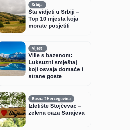
Srbija
Šta vidjeti u Srbiji –
Top 10 mjesta koja
morate posjetiti
Vijesti
Ville s bazenom:
Luksuzni smještaj
koji osvaja domaće i
strane goste
Bosna I Hercegovina
Izletište Stojčevac –
zelena oaza Sarajeva