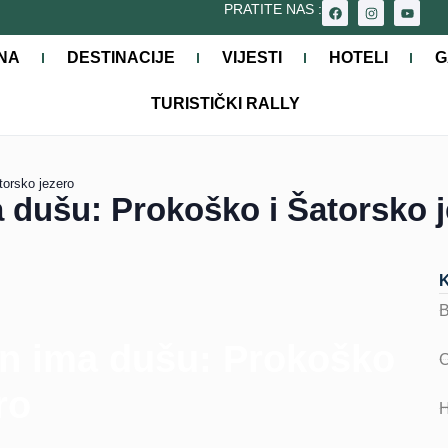
PRATITE NAS :
NA
DESTINACIJE
VIJESTI
HOTELI
G
TURISTIČKI RALLY
torsko jezero
 dušu: Prokoško i Šatorsko 
en ima dušu: Prokoško
ro