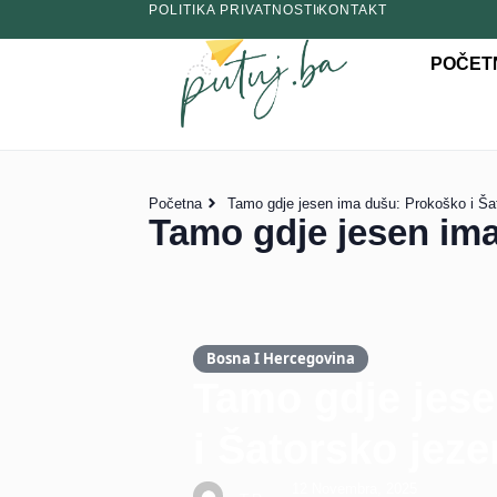
POLITIKA PRIVATNOSTI
KONTAKT
POČET
Početna
Tamo gdje jesen ima dušu: Prokoško i Ša
Tamo gdje jesen ima
Bosna I Hercegovina
Tamo gdje jes
i Šatorsko jeze
12 Novembra, 2025