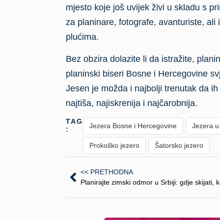
mjesto koje još uvijek živi u skladu s p
za planinare, fotografe, avanturiste, al
plućima.
Bez obzira dolazite li da istražite, plan
planinski biseri Bosne i Hercegovine s
Jesen je možda i najbolji trenutak da ih
najtiša, najiskrenija i najčarobnija.
TAGS
Jezera Bosne i Hercegovine
Jezera u
:
Prokoško jezero
Šatorsko jezero
<< PRETHODNA