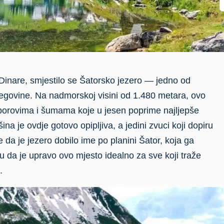
 Dinare, smjestilo se Šatorsko jezero — jedno od
egovine. Na nadmorskoj visini od 1.480 metara, ovo
 borovima i šumama koje u jesen poprime najljepše
ina je ovdje gotovo opipljiva, a jedini zvuci koji dopiru
 da je jezero dobilo ime po planini Šator, koja ga
u da je upravo ovo mjesto idealno za sve koji traže
.