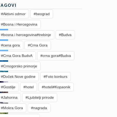
TAGOVI
#Aktivni odmor
#beograd
#Bosna i Hercegovina
#bosna i hercegovina#trebinje
#Budva
#cena gora
#Crna Gora
#Crna Gora BudvA
#crna gora#Budva
#Crnogorsko primorje
#Doček Nove godine
#Foto konkurs
#Gostilje
#hotel
#hoteli#Kopaonik
#Jahorina
#Ljubitelji prirode
#Mokra Gora
#nagrada