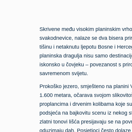
Skrivene među visokim planinskim vrho
svakodnevice, nalaze se dva bisera prir
tišinu i netaknutu ljepotu Bosne i Her
planinska dragulja nisu samo destinaci
iskonsko u čovjeku – povezanost s priro
savremenom svijetu.
Prokoško jezero, smješteno na planini V
1.600 metara, očarava svojom slikovi
proplancima i drvenim kolibama koje su 
podsjeća na bajkovitu scenu iz nekog s
zlatni tonovi lišća presijavaju se na pov
oduzimaju dah. Posjetioci često dolaze 