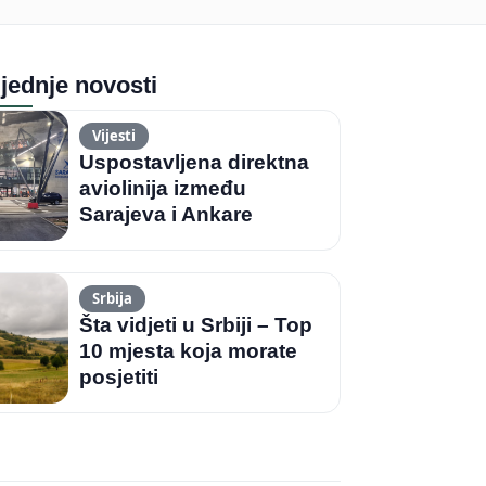
jednje novosti
Vijesti
Uspostavljena direktna
aviolinija između
Sarajeva i Ankare
Srbija
Šta vidjeti u Srbiji – Top
10 mjesta koja morate
posjetiti