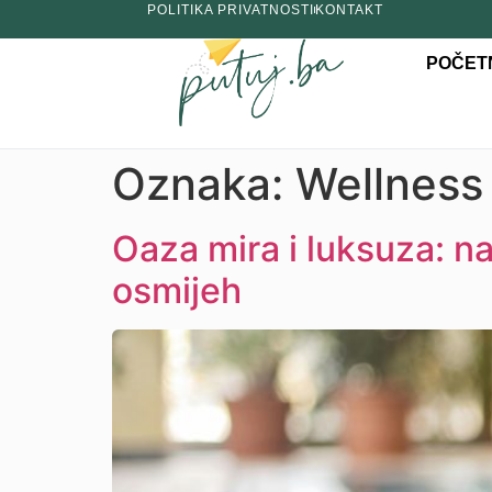
POLITIKA PRIVATNOSTI
KONTAKT
POČET
Oznaka:
Wellness 
Oaza mira i luksuza: naj
osmijeh