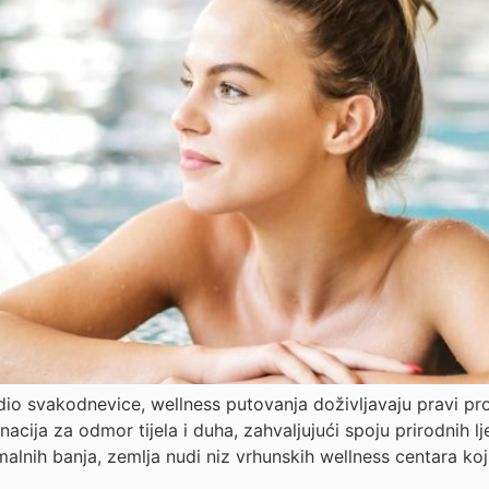
io svakodnevice, wellness putovanja doživljavaju pravi pro
inacija za odmor tijela i duha, zahvaljujući spoju prirodnih 
alnih banja, zemlja nudi niz vrhunskih wellness centara koj