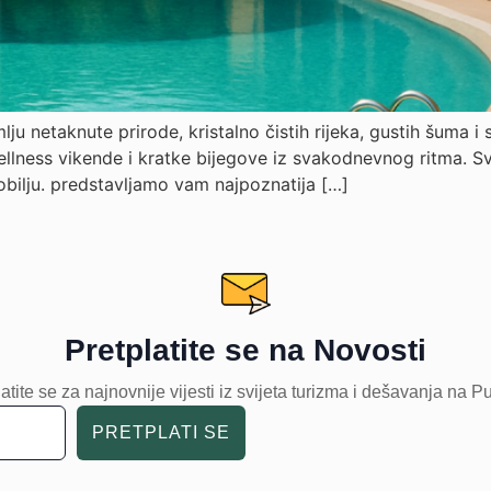
lju netaknute prirode, kristalno čistih rijeka, gustih šuma
lness vikende i kratke bijegove iz svakodnevnog ritma. Sve vi
obilju. predstavljamo vam najpoznatija […]
Pretplatite se na Novosti
atite se za najnovnije vijesti iz svijeta turizma i dešavanja na P
PRETPLATI SE