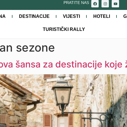
PRATITE NAS :
NA
DESTINACIJE
VIJESTI
HOTELI
G
TURISTIČKI RALLY
van sezone
va šansa za destinacije koje 