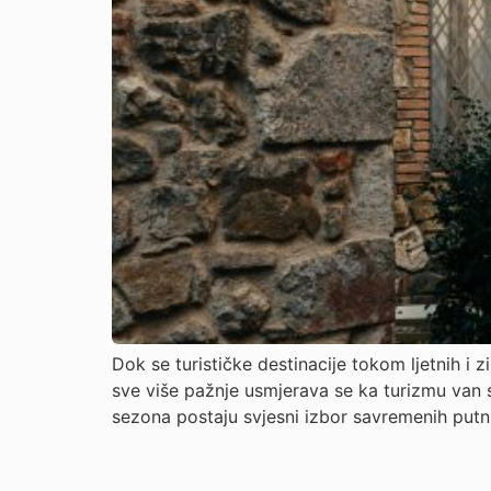
Dok se turističke destinacije tokom ljetnih i
sve više pažnje usmjerava se ka turizmu van se
sezona postaju svjesni izbor savremenih putnik