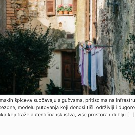
 zimskih špiceva suočavaju s gužvama, pritiscima na infras
zone, modelu putovanja koji donosi tiši, održiviji i dugoroč
a koji traže autentična iskustva, više prostora i dublju […]