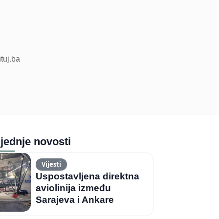
utuj.ba
jednje novosti
Vijesti
Uspostavljena direktna
aviolinija između
Sarajeva i Ankare