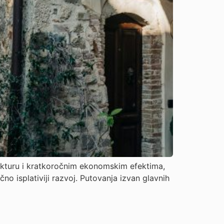
trukturu i kratkoročnim ekonomskim efektima,
no isplativiji razvoj. Putovanja izvan glavnih