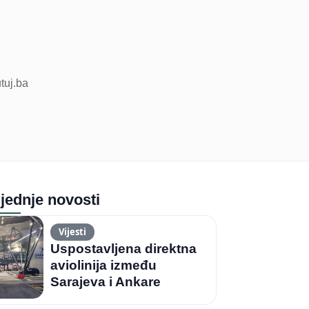
utuj.ba
jednje novosti
Vijesti
Uspostavljena direktna
aviolinija između
Sarajeva i Ankare