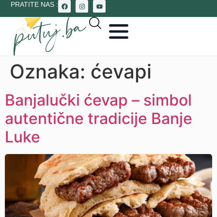
PRATITE NAS :
Oznaka:
ćevapi
Banjalučki ćevap – simbol
autentične tradicije Banje
Luke