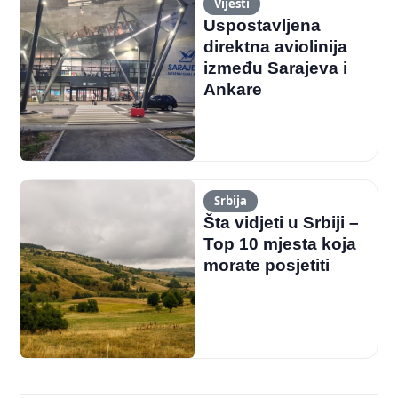
Vijesti
Uspostavljena
direktna aviolinija
između Sarajeva i
Ankare
Srbija
Šta vidjeti u Srbiji –
Top 10 mjesta koja
morate posjetiti