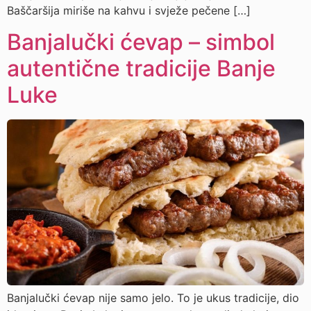
Baščaršija miriše na kahvu i svježe pečene […]
Banjalučki ćevap – simbol
autentične tradicije Banje
Luke
Banjalučki ćevap nije samo jelo. To je ukus tradicije, dio