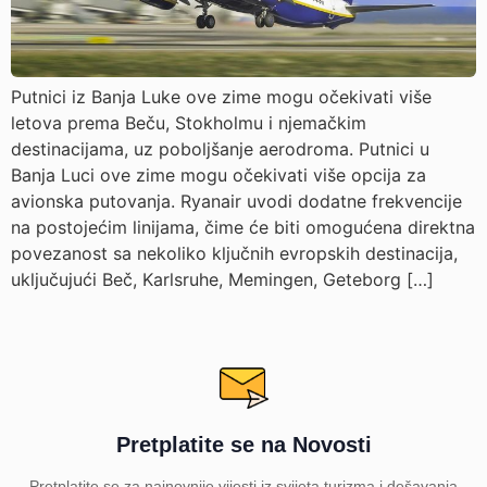
Putnici iz Banja Luke ove zime mogu očekivati više
letova prema Beču, Stokholmu i njemačkim
destinacijama, uz poboljšanje aerodroma. Putnici u
Banja Luci ove zime mogu očekivati više opcija za
avionska putovanja. Ryanair uvodi dodatne frekvencije
na postojećim linijama, čime će biti omogućena direktna
povezanost sa nekoliko ključnih evropskih destinacija,
uključujući Beč, Karlsruhe, Memingen, Geteborg […]
Pretplatite se na Novosti
Pretplatite se za najnovnije vijesti iz svijeta turizma i dešavanja