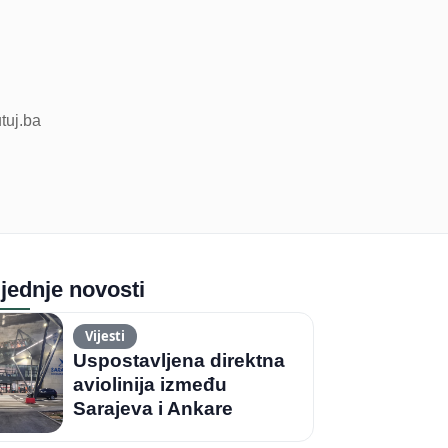
utuj.ba
jednje novosti
Vijesti
Uspostavljena direktna
aviolinija između
Sarajeva i Ankare