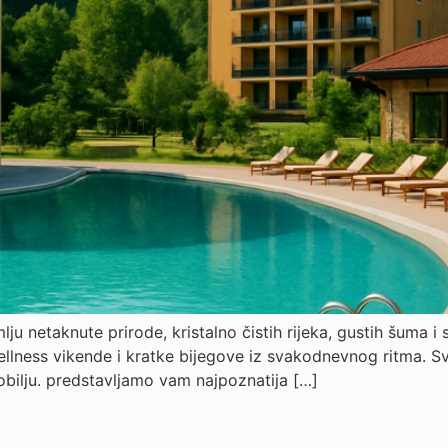
lju netaknute prirode, kristalno čistih rijeka, gustih šuma
lness vikende i kratke bijegove iz svakodnevnog ritma. Sve vi
obilju. predstavljamo vam najpoznatija […]