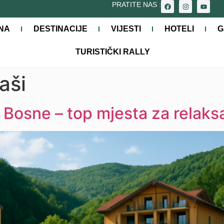
PRATITE NAS :
NA
DESTINACIJE
VIJESTI
HOTELI
G
TURISTIČKI RALLY
aši
 Bosne – top mjesta za relaksa