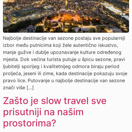
Najbolje destinacije van sezone postaju sve popularniji
izbor među putnicima koji žele autentično iskustvo,
manje gužve i dublje upoznavanje kulture određenog
mjesta. Dok većina turista putuje u špicu sezone, pravi
ljubitelji sporijeg i kvalitetnijeg odmora biraju period
proljeća, jeseni ili zime, kada destinacije pokazuju svoje
pravo lice. Putovanje u najbolje destinacije van sezone
znači više […]
Zašto je slow travel sve
prisutniji na našim
prostorima?