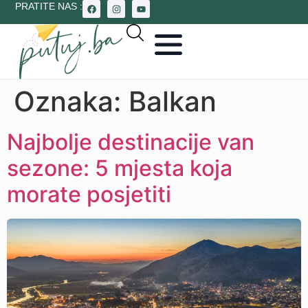
PRATITE NAS :
Oznaka:
Balkan
Najbolje destinacije van
sezone: 5 mjesta koja
morate posjetiti