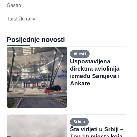
Gastro
Turstički rally
Posljednje novosti
Vijesti
Uspostavljena
direktna aviolinija
između Sarajeva i
Ankare
Srbija
Šta vidjeti u Srbiji –
Top 10 mjesta koja