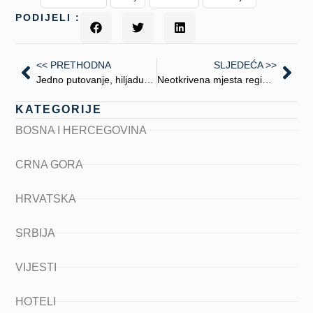
PODIJELI :
<< PRETHODNA
SLJEDEĆA >>
Jedno putovanje, hiljadu priča: Sajam turizma okupio svijet u Beogradu
Neotkrivena mjesta regiona koja tek dolaze na turističku mapu
KATEGORIJE
BOSNA I HERCEGOVINA
CRNA GORA
HRVATSKA
SRBIJA
VIJESTI
HOTELI