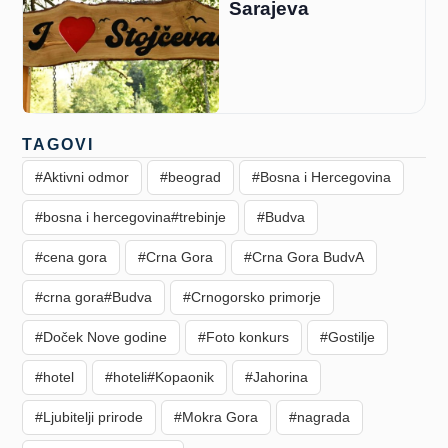
Sarajeva
TAGOVI
#Aktivni odmor
#beograd
#Bosna i Hercegovina
#bosna i hercegovina#trebinje
#Budva
#cena gora
#Crna Gora
#Crna Gora BudvA
#crna gora#Budva
#Crnogorsko primorje
#Doček Nove godine
#Foto konkurs
#Gostilje
#hotel
#hoteli#Kopaonik
#Jahorina
#Ljubitelji prirode
#Mokra Gora
#nagrada