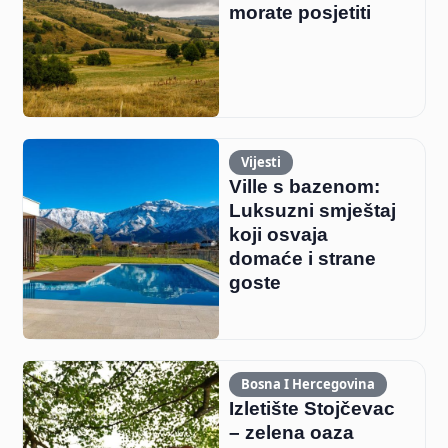
morate posjetiti
Vijesti
Ville s bazenom:
Luksuzni smještaj
koji osvaja
domaće i strane
goste
Bosna I Hercegovina
Izletište Stojčevac
– zelena oaza