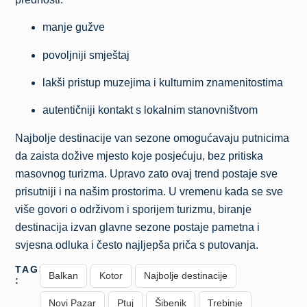
manje gužve
povoljniji smještaj
lakši pristup muzejima i kulturnim znamenitostima
autentičniji kontakt s lokalnim stanovništvom
Najbolje destinacije van sezone omogućavaju putnicima
da zaista dožive mjesto koje posjećuju, bez pritiska
masovnog turizma. Upravo zato ovaj trend postaje sve
prisutniji i na našim prostorima. U vremenu kada se sve
više govori o održivom i sporijem turizmu, biranje
destinacija izvan glavne sezone postaje pametna i
svjesna odluka i često najljepša priča s putovanja.
TAGS
Balkan
Kotor
Najbolje destinacije
:
Novi Pazar
Ptuj
Šibenik
Trebinje