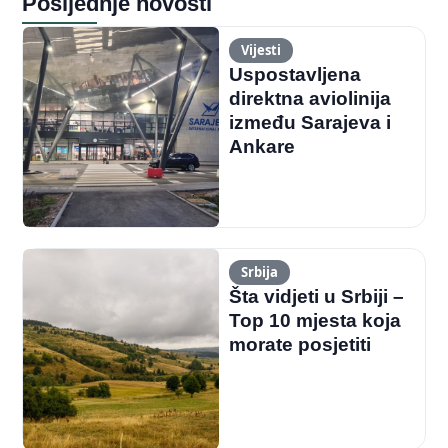
Posljednje novosti
Vijesti
Uspostavljena
direktna aviolinija
između Sarajeva i
Ankare
Srbija
Šta vidjeti u Srbiji –
Top 10 mjesta koja
morate posjetiti