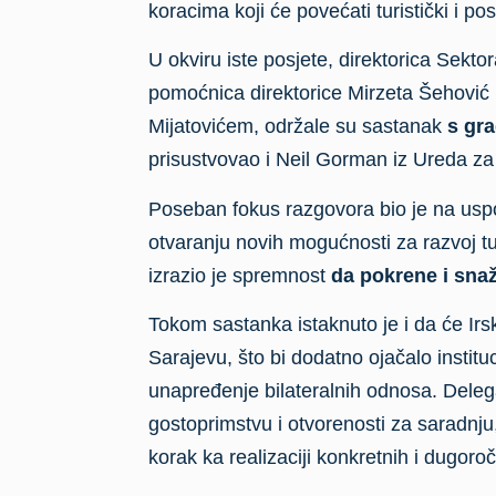
koracima koji će povećati turistički i p
U okviru iste posjete, direktorica Sekt
pomoćnica direktorice Mirzeta Šehović
Mijatovićem, održale su sastanak
s gra
prisustvovao i Neil Gorman iz Ureda 
Poseban fokus razgovora bio je na uspo
otvaranju novih mogućnosti za razvoj 
izrazio je spremnost
da pokrene i snaž
Tokom sastanka istaknuto je i da će I
Sarajevu, što bi dodatno ojačalo instituc
unapređenje bilateralnih odnosa. Dele
gostoprimstvu i otvorenosti za saradnju
korak ka realizaciji konkretnih i dugoro