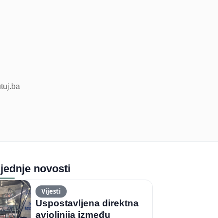
utuj.ba
jednje novosti
Vijesti
Uspostavljena direktna
aviolinija između