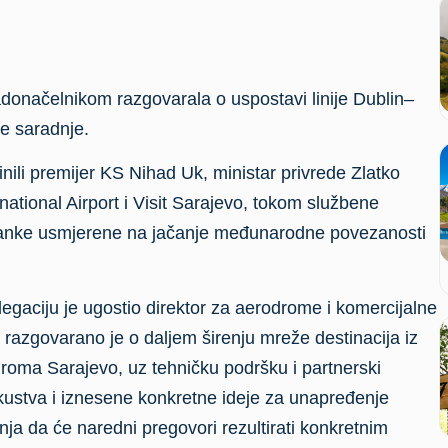
adonačelnikom razgovarala o uspostavi linije Dublin–
ke saradnje.
nili premijer KS Nihad Uk, ministar privrede Zlatko
rnational Airport i Visit Sarajevo, tokom službene
astanke usmjerene na jačanje međunarodne povezanosti
egaciju je ugostio direktor za aerodrome i komercijalne
a razgovarano je o daljem širenju mreže destinacija iz
roma Sarajevo, uz tehničku podršku i partnerski
kustva i iznesene konkretne ideje za unapređenje
ja da će naredni pregovori rezultirati konkretnim