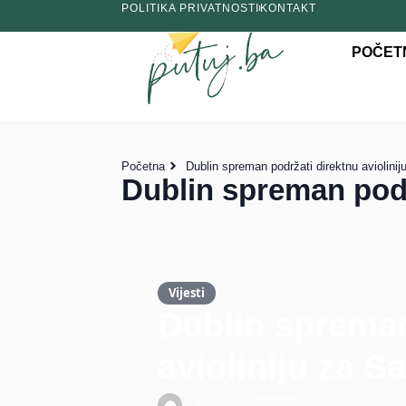
POLITIKA PRIVATNOSTI
KONTAKT
POČET
Početna
Dublin spreman podržati direktnu aviolinij
Dublin spreman podrž
Vijesti
Dublin spreman
avioliniju za S
4 Decembra, 2025