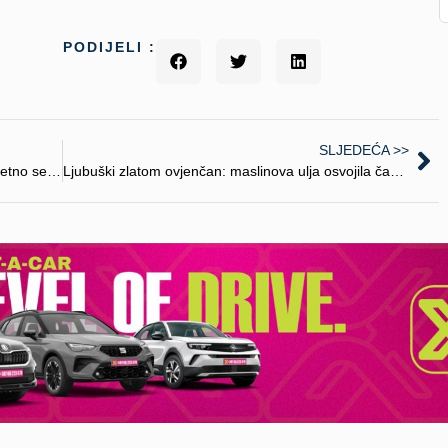
PODIJELI :
SLJEDEĆA >>
Kad turizam postane briga: kako mali hoteli i etno sela čuvaju prirodu
Ljubuški zlatom ovjenčan: maslinova ulja osvojila čak 39 priznanja