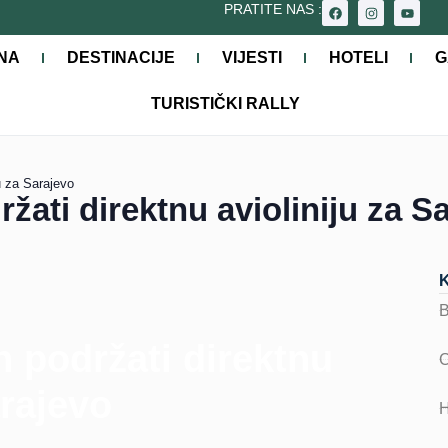
PRATITE NAS :
NA
DESTINACIJE
VIJESTI
HOTELI
G
TURISTIČKI RALLY
u za Sarajevo
ati direktnu avioliniju za S
 podržati direktnu
arajevo