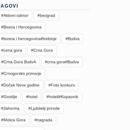
TAGOVI
#Aktivni odmor
#beograd
#Bosna i Hercegovina
#bosna i hercegovina#trebinje
#Budva
#cena gora
#Crna Gora
#Crna Gora BudvA
#crna gora#Budva
#Crnogorsko primorje
#Doček Nove godine
#Foto konkurs
#Gostilje
#hotel
#hoteli#Kopaonik
#Jahorina
#Ljubitelji prirode
#Mokra Gora
#nagrada