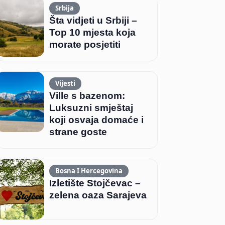
Srbija
Šta vidjeti u Srbiji –
Top 10 mjesta koja
morate posjetiti
Vijesti
Ville s bazenom:
Luksuzni smještaj
koji osvaja domaće i
strane goste
Bosna I Hercegovina
Izletište Stojčevac –
zelena oaza Sarajeva