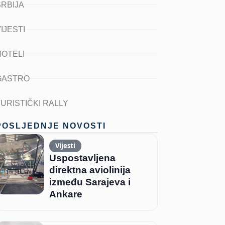
SRBIJA
IJESTI
HOTELI
GASTRO
TURISTIČKI RALLY
POSLJEDNJE NOVOSTI
Vijesti
Uspostavljena
direktna aviolinija
između Sarajeva i
Ankare