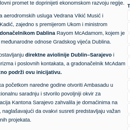
oslovni promet te doprinijeti ekonomskom razvoju regije.
ora aerodromskih usluga Vedrana Vikić Musić i
 Kadić, zajedno s premijerom Ukom i ministrom
donačelnikom Dablina
Rayom McAdamom, kojem je
za međunarodne odnose Gradskog vijeća Dublina.
stavljanju
direktne aviolinije Dublin–Sarajevo
i
turizma i poslovnih kontakata, a gradonačelnik McAdam
no podrži ovu inicijativu.
rska početkom naredne godine otvoriti Ambasadu u
ionalnu saradnju i stvorilo povoljniji okvir za
gacija Kantona Sarajevo zahvalila je domaćinima na
, naglašavajući da ovakvi susreti predstavljaju važan
čnih projekata.