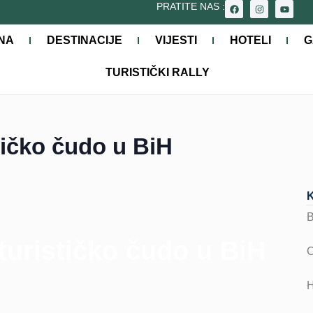
PRATITE NAS :
NA
DESTINACIJE
VIJESTI
HOTELI
G
TURISTIČKI RALLY
tičko čudo u BiH
turističko čudo u BiH