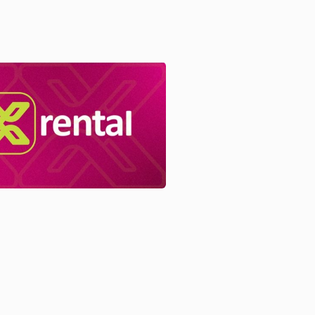
utuj.ba
jednje novosti
Vijesti
Uspostavljena direktna
aviolinija između
Sarajeva i Ankare