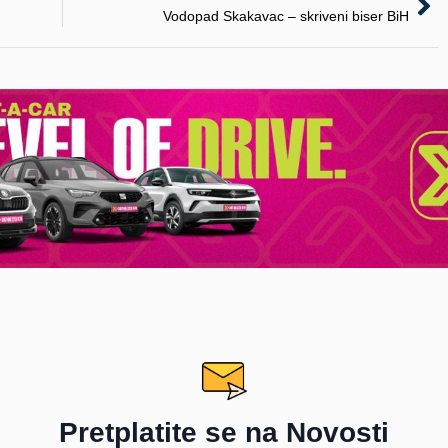
Pretplatite se na Novosti
atite se za najnovnije vijesti iz svijeta turizma i dešavanja na P
PRETPLATI SE
Bitni Linkovi
Posl
Početna
Vijesti
Destinacije
Kontakt
Hoteli
Politika privatnosti
Gastro