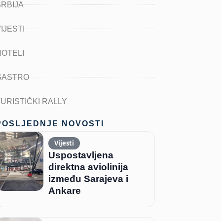
SRBIJA
IJESTI
HOTELI
GASTRO
TURISTIČKI RALLY
POSLJEDNJE NOVOSTI
Vijesti
Uspostavljena
direktna aviolinija
između Sarajeva i
Ankare