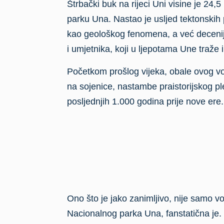
Početkom prošlog vijeka, obale ovog vod
na sojenice, nastambe praistorijskog 
posljednjih 1.000 godina prije nove ere.
Ono što je jako zanimljivo, nije samo 
Nacionalnog parka Una, fanstatična je. 
odmara. Smirujuće nijanse zelene, okru
Ako ste zaljubljenik u avanturu, naš pri
svakako pružiti veliku dozu adrenalina.
Jedina mana ovog vodopada je što se 
dozvolite da vas to spriječi da posjetite
predivnim nijansama plave i zelene boj