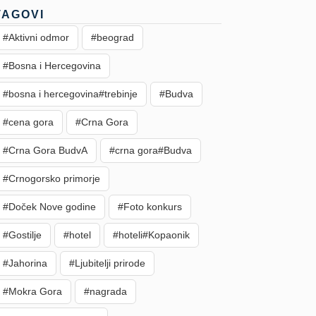
TAGOVI
#Aktivni odmor
#beograd
#Bosna i Hercegovina
#bosna i hercegovina#trebinje
#Budva
#cena gora
#Crna Gora
#Crna Gora BudvA
#crna gora#Budva
#Crnogorsko primorje
#Doček Nove godine
#Foto konkurs
#Gostilje
#hotel
#hoteli#Kopaonik
#Jahorina
#Ljubitelji prirode
#Mokra Gora
#nagrada