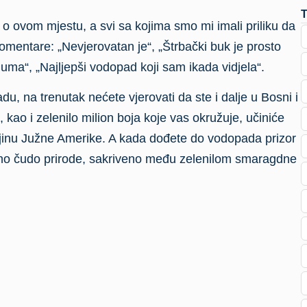
 o ovom mjestu, a svi sa kojima smo mi imali priliku da
entare: „Nevjerovatan je“, „Štrbački buk je prosto
uma“, „Najljepši vodopad koji sam ikada vidjela“.
, na trenutak nećete vjerovati da ste i dalje u Bosni i
kao i zelenilo milion boja koje vas okružuje, učiniće
vljinu Južne Amerike. A kada dođete do vodopada prizor
atno čudo prirode, sakriveno među zelenilom smaragdne
,5 metara i ujedno je najljepši vodopad u Nacionalnom
 pomjeranja i hiljadama godina dugog taloženja sedre
a privlači pažnju zaljubljenika u prirodu, ali
nspiraciju za svoja djela.