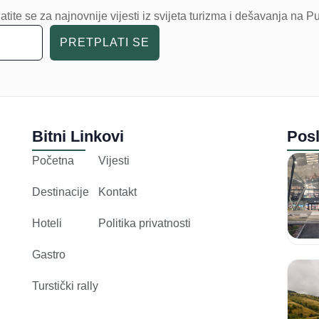
Turstički rally
ade with
❤
by
ACKE Creative Studio
POLITIKA PRIVATNOSTI
KONTAKT