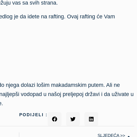
PODIJELI :
SLJEDEĆA >>
Vodopad Skakavac – skriveni biser BiH