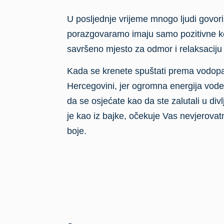
U posljednje vrijeme mnogo ljudi govori
porazgovaramo imaju samo pozitivne kom
savršeno mjesto za odmor i relaksaciju 
Kada se krenete spuštati prema vodopadu
Hercegovini, jer ogromna energija vode, 
da se osjećate kao da ste zalutali u di
je kao iz bajke, očekuje Vas nevjerov
boje.
Štrbački buk na rijeci Uni visine je 24
parku Una. Nastao je usljed tektonskih
kao geološkog fenomena, a već decenijam
i umjetnika, koji u ljepotama Une traže i