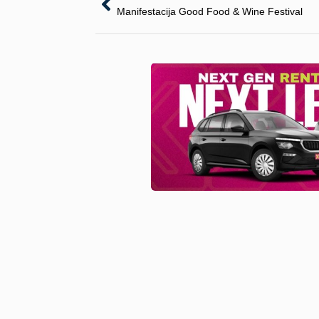
Pretpl
Otkrij skriveni šarm Balkana:
destinacije, hoteli, gastro priče i rally
rute. Sve na jednom mjestu, da tvoje