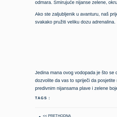
TAGS :
<< PRETHODNA
Manifestacija Good Food & Wine Festival