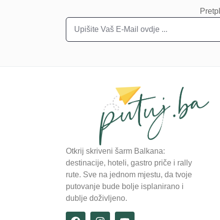
putovanje bude bolje isplanirano i
dublje doživljeno.
Copyright 2025 Putuj.ba. Sva prava zadržana. M