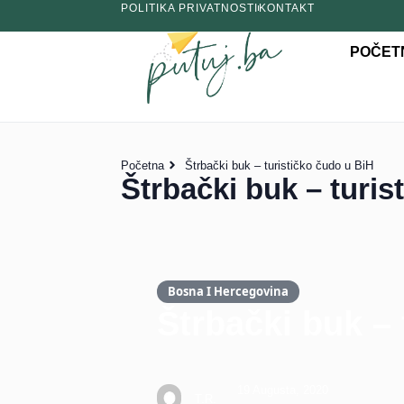
POLITIKA PRIVATNOSTI
KONTAKT
POČET
Početna
Štrbački buk – turističko čudo u BiH
Štrbački buk – turis
Bosna I Hercegovina
Štrbački buk – 
19 Augusta, 2020
T.R.