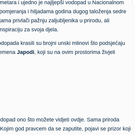
opada krasili su brojni unski mlinovi što podsjećaju
plemena
Japodi
, koji su na ovim prostorima živjeli
vodopad ono što možete vidjeti ovdje. Sama priroda
Kojim god pravcem da se zaputite, pojavi se prizor koji
žuju vas sa svih strana.
jedlog je da idete na rafting. Ovaj rafting će Vam
do njega dolazi lošim makadamskim putem. Ali ne
 najljepši vodopad u našoj preljepoj državi i da uživate u
e.