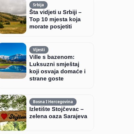
Srbija
Šta vidjeti u Srbiji –
Top 10 mjesta koja
morate posjetiti
Vijesti
Ville s bazenom:
Luksuzni smještaj
koji osvaja domaće i
strane goste
Bosna I Hercegovina
Izletište Stojčevac –
zelena oaza Sarajeva