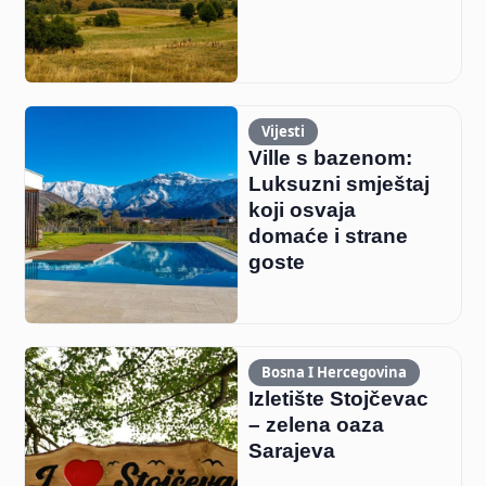
Vijesti
Ville s bazenom:
Luksuzni smještaj
koji osvaja
domaće i strane
goste
Bosna I Hercegovina
Izletište Stojčevac
– zelena oaza
Sarajeva