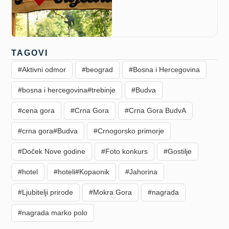
TAGOVI
#Aktivni odmor
#beograd
#Bosna i Hercegovina
#bosna i hercegovina#trebinje
#Budva
#cena gora
#Crna Gora
#Crna Gora BudvA
#crna gora#Budva
#Crnogorsko primorje
#Doček Nove godine
#Foto konkurs
#Gostilje
#hotel
#hoteli#Kopaonik
#Jahorina
#Ljubitelji prirode
#Mokra Gora
#nagrada
#nagrada marko polo