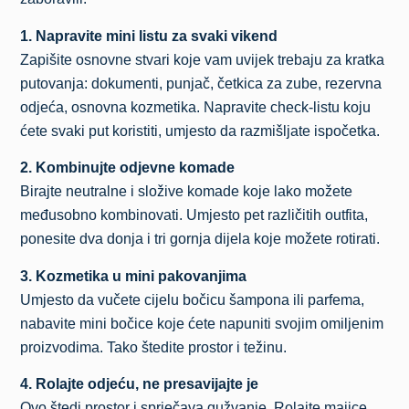
1. Napravite mini listu za svaki vikend
Zapišite osnovne stvari koje vam uvijek trebaju za kratka
putovanja: dokumenti, punjač, četkica za zube, rezervna
odjeća, osnovna kozmetika. Napravite check-listu koju
ćete svaki put koristiti, umjesto da razmišljate ispočetka.
2. Kombinujte odjevne komade
Birajte neutralne i složive komade koje lako možete
međusobno kombinovati. Umjesto pet različitih outfita,
ponesite dva donja i tri gornja dijela koje možete rotirati.
3. Kozmetika u mini pakovanjima
Umjesto da vučete cijelu bočicu šampona ili parfema,
nabavite mini bočice koje ćete napuniti svojim omiljenim
proizvodima. Tako štedite prostor i težinu.
4. Rolajte odjeću, ne presavijajte je
Ovo štedi prostor i sprječava gužvanje. Rolajte majice,