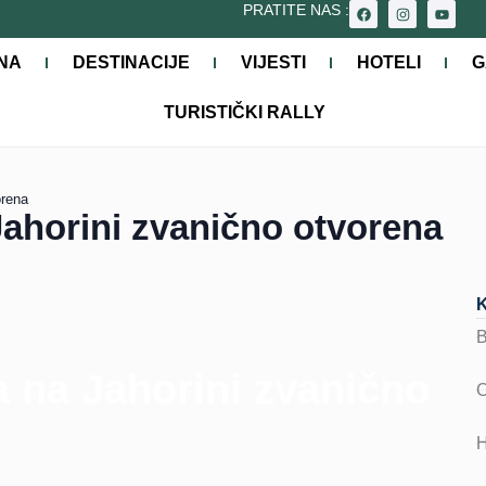
PRATITE NAS :
NA
DESTINACIJE
VIJESTI
HOTELI
G
TURISTIČKI RALLY
orena
Jahorini zvanično otvorena
a na Jahorini zvanično