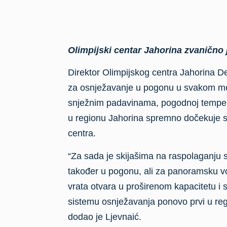
Olimpijski centar Jahorina zvanično j
Direktor Olimpijskog centra Jahorina Dej
za osnježavanje u pogonu u svakom mom
snježnim padavinama, pogodnoj tempera
u regionu Jahorina spremno dočekuje sve 
centra.
“Za sada je skijašima na raspolaganju sta
također u pogonu, ali za panoramsku vo
vrata otvara u proširenom kapacitetu i 
sistemu osnježavanja ponovo prvi u regi
dodao je Ljevnaić.