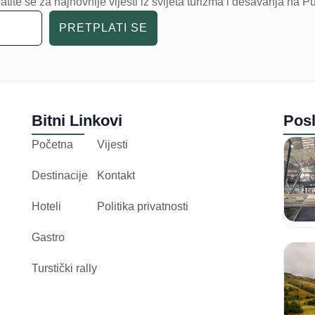
atite se za najnovnije vijesti iz svijeta turizma i dešavanja na P
PRETPLATI SE
Bitni Linkovi
Posl
Početna
Vijesti
Destinacije
Kontakt
Hoteli
Politika privatnosti
Gastro
Turstički rally