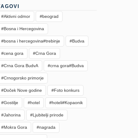
TAGOVI
#Aktivni odmor
#beograd
#Bosna i Hercegovina
#bosna i hercegovina#trebinje
#Budva
#cena gora
#Crna Gora
#Crna Gora BudvA
#crna gora#Budva
#Crnogorsko primorje
#Doček Nove godine
#Foto konkurs
#Gostilje
#hotel
#hoteli#Kopaonik
#Jahorina
#Ljubitelji prirode
#Mokra Gora
#nagrada