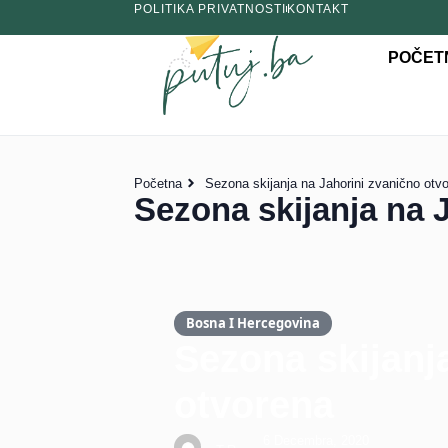
POLITIKA PRIVATNOSTI
KONTAKT
POČET
Početna
Sezona skijanja na Jahorini zvanično otv
Sezona skijanja na 
Bosna I Hercegovina
Sezona skijanj
otvorena
6 Decembra, 2020