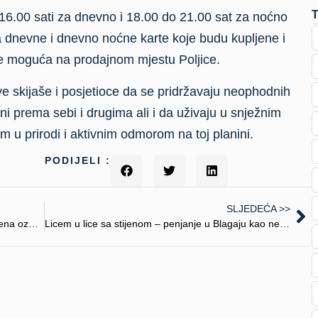
 16.00 sati za dnevno i 18.00 do 21.00 sat za noćno
na dnevne i dnevno noćne karte koje budu kupljene i
 je moguća na prodajnom mjestu Poljice.
ve skijaše i posjetioce da se pridržavaju neophodnih
i prema sebi i drugima ali i da uživaju u snježnim
m u prirodi i aktivnim odmorom na toj planini.
PODIJELI :
SLJEDEĆA >>
Budvanskim turističkim privrednicima dodijeljena oznaka “Safe Travels”
Licem u lice sa stijenom – penjanje u Blagaju kao neotkriveni sportski, turistički i kulturni potencijal i način života u skladu sa prirodom