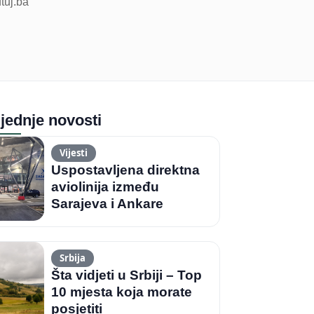
utuj.ba
jednje novosti
Vijesti
Uspostavljena direktna
aviolinija između
Sarajeva i Ankare
Srbija
Šta vidjeti u Srbiji – Top
10 mjesta koja morate
posjetiti