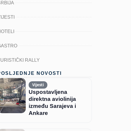
SRBIJA
IJESTI
HOTELI
GASTRO
TURISTIČKI RALLY
POSLJEDNJE NOVOSTI
Vijesti
Uspostavljena
direktna aviolinija
između Sarajeva i
Ankare