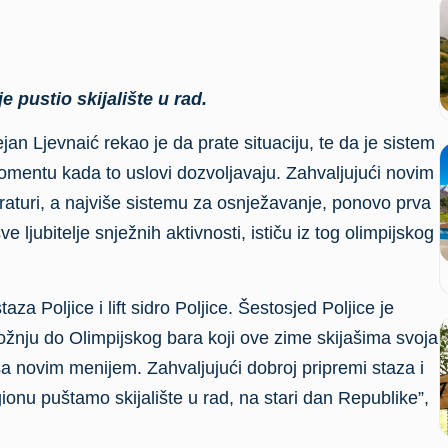
e pustio skijalište u rad.
an Ljevnaić rekao je da prate situaciju, te da je sistem
entu kada to uslovi dozvoljavaju. Zahvaljujući novim
turi, a najviše sistemu za osnježavanje, ponovo prva
ljubitelje snježnih aktivnosti, ističu iz tog olimpijskog
za Poljice i lift sidro Poljice. Šestosjed Poljice je
žnju do Olimpijskog bara koji ove zime skijašima svoja
sa novim menijem. Zahvaljujući dobroj pripremi staza i
onu puštamo skijalište u rad, na stari dan Republike”,