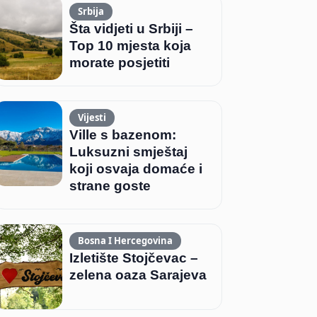
Srbija
Šta vidjeti u Srbiji –
Top 10 mjesta koja
morate posjetiti
Vijesti
Ville s bazenom:
Luksuzni smještaj
koji osvaja domaće i
strane goste
Bosna I Hercegovina
Izletište Stojčevac –
zelena oaza Sarajeva