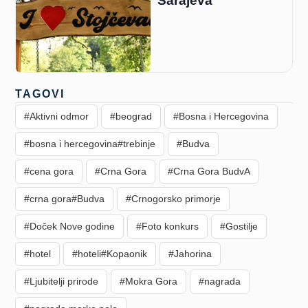
Sarajeva
TAGOVI
#Aktivni odmor
#beograd
#Bosna i Hercegovina
#bosna i hercegovina#trebinje
#Budva
#cena gora
#Crna Gora
#Crna Gora BudvA
#crna gora#Budva
#Crnogorsko primorje
#Doček Nove godine
#Foto konkurs
#Gostilje
#hotel
#hoteli#Kopaonik
#Jahorina
#Ljubitelji prirode
#Mokra Gora
#nagrada