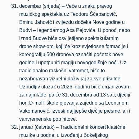
decembar (srijeda) – Veče u znaku pravog
muzičkog spektakla uz Teodoru Šćepanović,
Eminu Jahović i zvijezdu dočeka Nove godine u
Budvi – legendarnog Aca Pejovića. U ponoć, nebo
iznad Budve biće osvijetljeno spektakularnim
drone show-om, koji će kroz svjetlosne formacije i
koreografiju 500 dronova označiti početak nove
godine i upotpuniti magiju novogodišnje noći. Uz
tradicionalno raskošni vatromet, biće to
nezaboravan vizuelni doživljaj za sve prisutne!
Uzbudljiv ulazak u 2026. godinu biće organizovan i
za najmlađe, pa će 31. decembra od 13 sati, dječiji
hor „D-moll“ škole pjevanja zajedno sa Leontinom
Vukomanović, izvesti najljepše dječije pjesme, ali i
vanvremenske pop hitove.
januar (četvrtak) – Tradicionalni koncert klasične
muzike u podne, u izvođenju Bokeljskog