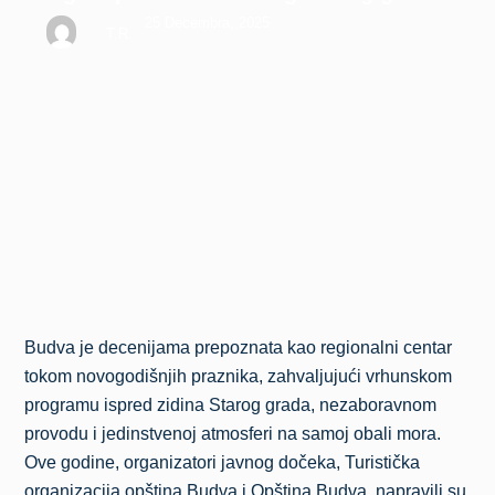
25 Decembra, 2025
T.R.
Budva je decenijama prepoznata kao regionalni centar
tokom novogodišnjih praznika, zahvaljujući vrhunskom
programu ispred zidina Starog grada, nezaboravnom
provodu i jedinstvenoj atmosferi na samoj obali mora.
Ove godine, organizatori javnog dočeka, Turistička
organizacija opština Budva i Opština Budva, napravili su