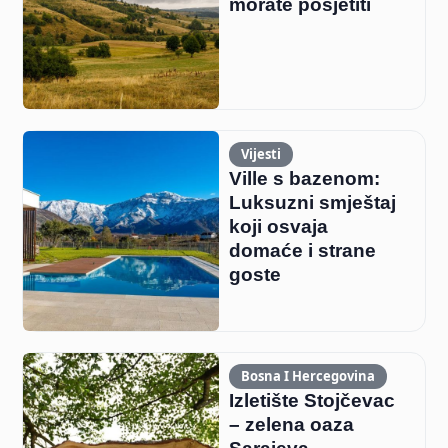
morate posjetiti
Vijesti
Ville s bazenom:
Luksuzni smještaj
koji osvaja
domaće i strane
goste
Bosna I Hercegovina
Izletište Stojčevac
– zelena oaza