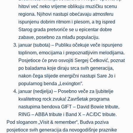
hitovi već neko vrijeme oblikuju muzičku scenu
regiona. Njihovi nastupi obećavaju atmosferu
ispunjenu dobrim ritmom i plesom, a trg ispred
Starog grada pretvoriće se u epicentar dobre
zabave, posebno za mlađu populaciju.
januar (subota) – Publiku očekuje veče ispunjeno
toplinom, emocijama i prepoznatljivim melodijama.
Posjetioce će prvo osvojiti Sergej Ćetković, poznat
po baladama koje diraju srca svih generacija,
nakon čega slijede energični nastupi Sare Jo i
popularnog benda „Lexington“.
januar (nedjelja) – Posebno veče za ljubitelje
kvalitetnog rock zvuka! Završetak programa
nastupima bendova GIFT – David Bowie tribute,
RING – ABBA tribute i Band X – AC/DC tribute.
Pod sloganom „Visit & remember“, Budva poziva
posjetioce svih generacija da novogodišnje praznike