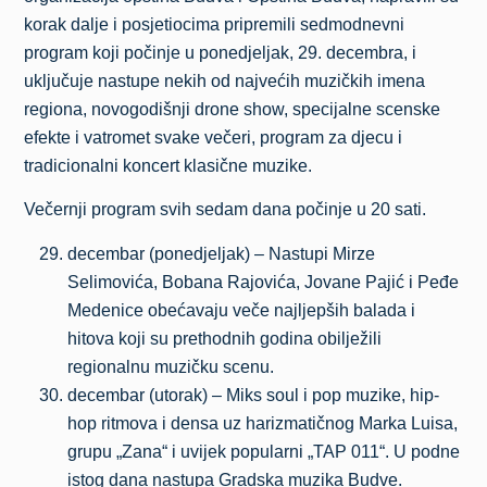
korak dalje i posjetiocima pripremili sedmodnevni
program koji počinje u ponedjeljak, 29. decembra, i
uključuje nastupe nekih od najvećih muzičkih imena
regiona, novogodišnji drone show, specijalne scenske
efekte i vatromet svake večeri, program za djecu i
tradicionalni koncert klasične muzike.
Večernji program svih sedam dana počinje u 20 sati.
decembar (ponedjeljak) – Nastupi Mirze
Selimovića, Bobana Rajovića, Jovane Pajić i Peđe
Medenice obećavaju veče najljepših balada i
hitova koji su prethodnih godina obilježili
regionalnu muzičku scenu.
decembar (utorak) – Miks soul i pop muzike, hip-
hop ritmova i densa uz harizmatičnog Marka Luisa,
grupu „Zana“ i uvijek popularni „TAP 011“. U podne
istog dana nastupa Gradska muzika Budve.