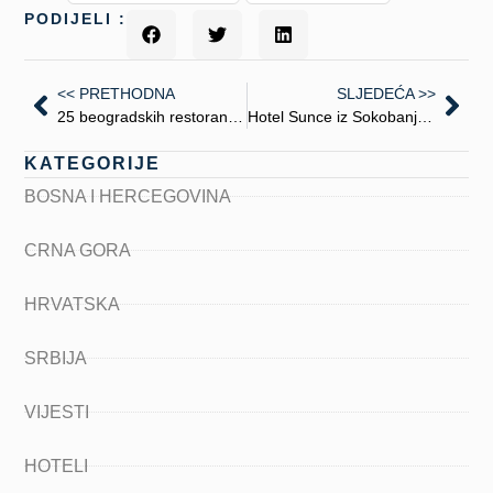
PODIJELI :
<< PRETHODNA
SLJEDEĆA >>
25 beogradskih restorana u MICHELIN vodiču za 2026. godinu
Hotel Sunce iz Sokobanje – dobitnik prestižne nagrade „Turistički cvet“
KATEGORIJE
BOSNA I HERCEGOVINA
CRNA GORA
HRVATSKA
SRBIJA
VIJESTI
HOTELI