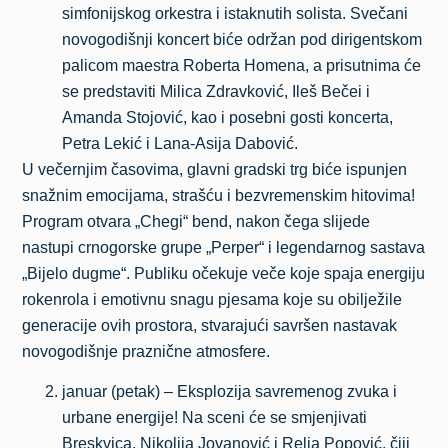
simfonijskog orkestra i istaknutih solista. Svečani
novogodišnji koncert biće održan pod dirigentskom
palicom maestra Roberta Homena, a prisutnima će
se predstaviti Milica Zdravković, Ileš Bečei i
Amanda Stojović, kao i posebni gosti koncerta,
Petra Lekić i Lana-Asija Dabović.
U večernjim časovima, glavni gradski trg biće ispunjen
snažnim emocijama, strašću i bezvremenskim hitovima!
Program otvara „Chegi“ bend, nakon čega slijede
nastupi crnogorske grupe „Perper“ i legendarnog sastava
„Bijelo dugme“. Publiku očekuje veče koje spaja energiju
rokenrola i emotivnu snagu pjesama koje su obilježile
generacije ovih prostora, stvarajući savršen nastavak
novogodišnje praznične atmosfere.
januar (petak) – Eksplozija savremenog zvuka i
urbane energije! Na sceni će se smjenjivati
Breskvica, Nikolija Jovanović i Relja Popović, čiji