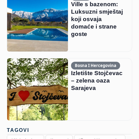
Ville s bazenom:
Luksuzni smještaj
koji osvaja
domaće i strane
goste
Bosna I Hercegovina
Izletište Stojčevac
– zelena oaza
Sarajeva
TAGOVI