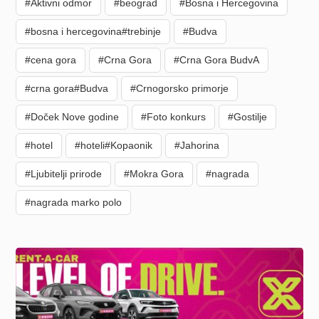
#Aktivni odmor
#beograd
#Bosna i Hercegovina
#bosna i hercegovina#trebinje
#Budva
#cena gora
#Crna Gora
#Crna Gora BudvA
#crna gora#Budva
#Crnogorsko primorje
#Doček Nove godine
#Foto konkurs
#Gostilje
#hotel
#hoteli#Kopaonik
#Jahorina
#Ljubitelji prirode
#Mokra Gora
#nagrada
#nagrada marko polo