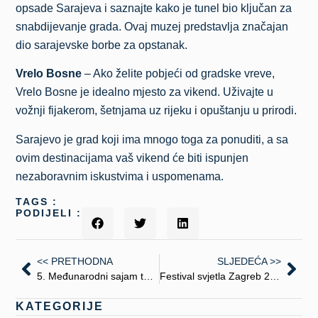
opsade Sarajeva i saznajte kako je tunel bio ključan za
snabdijevanje grada. Ovaj muzej predstavlja značajan
dio sarajevske borbe za opstanak.
Vrelo Bosne
– Ako želite pobjeći od gradske vreve,
Vrelo Bosne je idealno mjesto za vikend. Uživajte u
vožnji fijakerom, šetnjama uz rijeku i opuštanju u prirodi.
Sarajevo je grad koji ima mnogo toga za ponuditi, a sa
ovim destinacijama vaš vikend će biti ispunjen
nezaboravnim iskustvima i uspomenama.
TAGS :
PODIJELI :
<< PRETHODNA
SLJEDEĆA >>
5. Međunarodni sajam turizma „Banja Luka 2025.“
Festival svjetla Zagreb 2025 – spektakl koji pozdravlja proljeće
KATEGORIJE