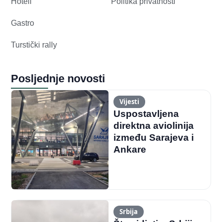
Hoteli
Politika privatnosti
Gastro
Turstički rally
Posljednje novosti
Vijesti
Uspostavljena
direktna aviolinija
između Sarajeva i
Ankare
Srbija