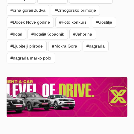
#crna gora#Budva
#Crnogorsko primorje
#Doček Nove godine
#Foto konkurs
#Gostilje
#hotel
#hoteli#Kopaonik
#Jahorina
#Ljubitelji prirode
#Mokra Gora
#nagrada
#nagrada marko polo