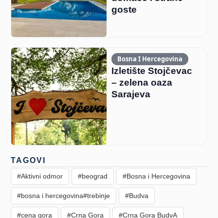
goste
Bosna I Hercegovina
Izletište Stojčevac
– zelena oaza
Sarajeva
TAGOVI
#Aktivni odmor
#beograd
#Bosna i Hercegovina
#bosna i hercegovina#trebinje
#Budva
#cena gora
#Crna Gora
#Crna Gora BudvA