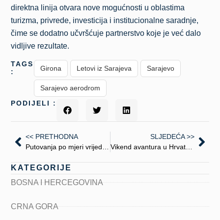
direktna linija otvara nove mogućnosti u oblastima
turizma, privrede, investicija i institucionalne saradnje,
čime se dodatno učvršćuje partnerstvo koje je već dalo
vidljive rezultate.
TAGS
Girona
Letovi iz Sarajeva
Sarajevo
:
Sarajevo aerodrom
PODIJELI :
<< PRETHODNA
SLJEDEĆA >>
Putovanja po mjeri vrijednosti: sve što treba znati o halal turizmu
Vikend avantura u Hrvatskoj: Šta posjetiti, vidjeti i doživjeti najbliže BiH
KATEGORIJE
BOSNA I HERCEGOVINA
CRNA GORA