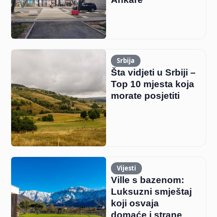
Srbija
Šta vidjeti u Srbiji –
Top 10 mjesta koja
morate posjetiti
Vijesti
Ville s bazenom:
Luksuzni smještaj
koji osvaja
domaće i strane