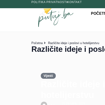
POLITIKA PRIVATNOSTI
KONTAKT
POČET
Početna
Različite ideje i poslovi u hotelijerstvu
Različite ideje i pos
Vijesti
Različite ideje 
hotelijerstvu
16 Januara, 2026