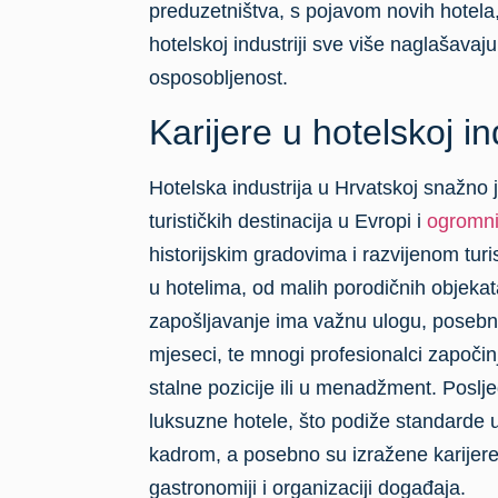
preduzetništva, s pojavom novih hotela,
hotelskoj industriji sve više naglašavaj
osposobljenost.
Karijere u hotelskoj in
Hotelska industrija u Hrvatskoj snažno 
turističkih destinacija u Evropi i
ogromni
historijskim gradovima i razvijenom tur
u hotelima, od malih porodičnih objek
zapošljavanje ima važnu ulogu, posebno
mjeseci, te mnogi profesionalci započin
stalne pozicije ili u menadžment. Poslj
luksuzne hotele, što podiže standarde u
kadrom, a posebno su izražene karije
gastronomiji i organizaciji događaja.