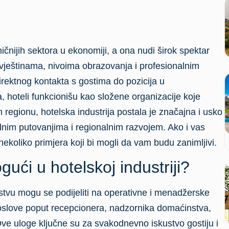
ičnijih sektora u ekonomiji, a ona nudi širok spektar
 vještinama, nivoima obrazovanja i profesionalnim
irektnog kontakta s gostima do pozicija u
 hoteli funkcionišu kao složene organizacije koje
regionu, hotelska industrija postala je značajna i usko
im putovanjima i regionalnim razvojem. Ako i vas
nekoliko primjera koji bi mogli da vam budu zanimljivi.
gući u hotelskoj industriji?
rstvu mogu se podijeliti na operativne i menadžerske
poslove poput recepcionera, nadzornika domaćinstva,
Ove uloge ključne su za svakodnevno iskustvo gostiju i