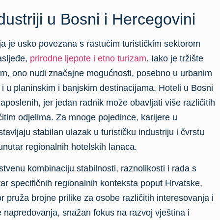
dustriji u Bosni i Hercegovini
ija je usko povezana s rastućim turističkim sektorom
asljeđe,
prirodne ljepote i etno turizam
. Iako je tržište
jom, ono nudi značajne mogućnosti, posebno u urbanim
i u planinskim i banjskim destinacijama. Hoteli u Bosni
aposlenih, jer jedan radnik može obavljati više različitih
ičitim odjelima. Za mnoge pojedince, karijere u
avljaju stabilan ulazak u turističku industriju i čvrstu
unutar regionalnih hotelskih lanaca.
nstvenu kombinaciju stabilnosti, raznolikosti i rada s
tar specifičnih regionalnih konteksta poput Hrvatske,
 pruža brojne prilike za osobe različitih interesovanja i
ve napredovanja, snažan fokus na razvoj vještina i