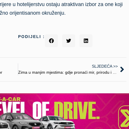
re u hotelijerstvu ostaju atraktivan izbor za one koji
žno orijentisanom okruženju.
PODIJELI :
SLJEDEĆA >>
or
Zima u manjim mjestima: gdje pronaći mir, prirodu i autentičan doživljaj