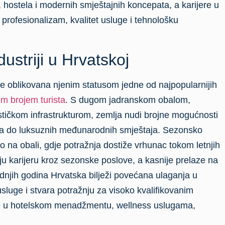
 hostela i modernih smještajnih koncepata, a karijere u
u profesionalizam, kvalitet usluge i tehnološku
dustriji u Hrvatskoj
je oblikovana njenim statusom jedne od najpopularnijih
m brojem turista
. S dugom jadranskom obalom,
ističkom infrastrukturom, zemlja nudi brojne mogućnosti
ata do luksuznih međunarodnih smještaja. Sezonsko
 na obali, gdje potražnja dostiže vrhunac tokom letnjih
ju karijeru kroz sezonske poslove, a kasnije prelaze na
ednjih godina Hrvatska bilježi povećana ulaganja u
sluge i stvara potražnju za visoko kvalifikovanim
re u hotelskom menadžmentu, wellness uslugama,