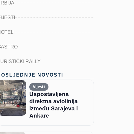
SRBIJA
IJESTI
HOTELI
GASTRO
TURISTIČKI RALLY
POSLJEDNJE NOVOSTI
Vijesti
Uspostavljena
direktna aviolinija
između Sarajeva i
Ankare