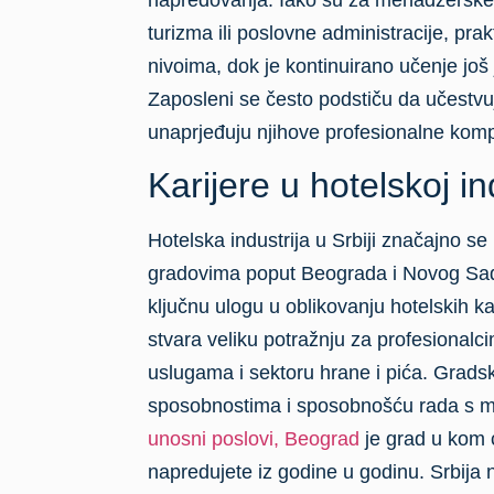
turizma ili poslovne administracije, pra
nivoima, dok je kontinuirano učenje još 
Zaposleni se često podstiču da učestvu
unaprjeđuju njihove profesionalne komp
Karijere u hotelskoj ind
Hotelska industrija u Srbiji značajno se
gradovima poput Beograda i Novog Sada
ključnu ulogu u oblikovanju hotelskih kar
stvara veliku potražnju za profesiona
uslugama i sektoru hrane i pića. Gradski
sposobnostima i sposobnošću rada s m
unosni poslovi, Beograd
je grad u kom 
napredujete iz godine u godinu. Srbija nu