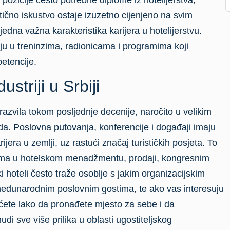
ktično iskustvo ostaje izuzetno cijenjeno na svim
jedna važna karakteristika karijera u hotelijerstvu.
ju u treninzima, radionicama i programima koji
etencije.
ustriji u Srbiji
 razvila tokom posljednje decenije, naročito u velikim
. Poslovna putovanja, konferencije i događaji imaju
ijera u zemlji, uz rastući značaj turističkih posjeta. To
lcima u hotelskom menadžmentu, prodaji, kongresnim
 hoteli često traže osoblje s jakim organizacijskim
eđunarodnim poslovnim gostima, te ako vas interesuju
ćete lako da pronađete mjesto za sebe i da
di sve više prilika u oblasti ugostiteljskog