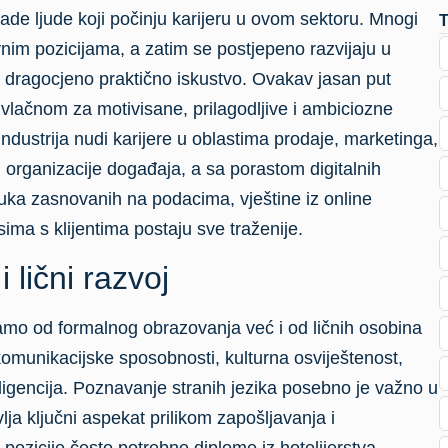
ade ljude koji počinju karijeru u ovom sektoru. Mnogi
vnim pozicijama, a zatim se postjepeno razvijaju u
i dragocjeno praktično iskustvo. Ovakav jasan put
rivlačnom za motivisane, prilagodljive i ambiciozne
ndustrija nudi karijere u oblastima prodaje, marketinga,
i organizacije događaja, a sa porastom digitalnih
luka zasnovanih na podacima, vještine iz online
sima s klijentima postaju sve traženije.
 lični razvoj
 samo od formalnog obrazovanja već i od ličnih osobina
komunikacijske sposobnosti, kulturna osviještenost,
ligencija. Poznavanje stranih jezika posebno je važno u
a ključni aspekat prilikom zapošljavanja i
ozicije često potrebne diplome iz hotelijerstva,