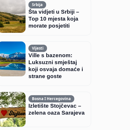
Srbija
Šta vidjeti u Srbiji –
Top 10 mjesta koja
morate posjetiti
Vijesti
Ville s bazenom:
Luksuzni smještaj
koji osvaja domaće i
strane goste
Bosna I Hercegovina
Izletište Stojčevac –
zelena oaza Sarajeva