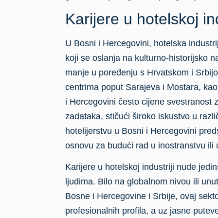
Karijere u hotelskoj in
U Bosni i Hercegovini, hotelska industr
koji se oslanja na kulturno-historijsko n
manje u poređenju s Hrvatskom i Srbi
centrima poput Sarajeva i Mostara, kao 
i Hercegovini često cijene svestranost z
zadataka, stičući široko iskustvo u razl
hotelijerstvu u Bosni i Hercegovini predst
osnovu za budući rad u inostranstvu ili 
Karijere u hotelskoj industriji nude jedi
ljudima. Bilo na globalnom nivou ili unu
Bosne i Hercegovine i Srbije, ovaj sektor
profesionalnih profila, a uz jasne pute