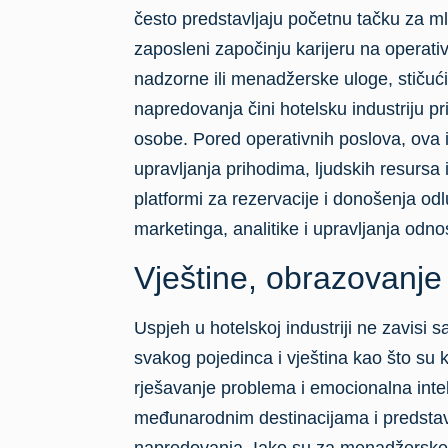
često predstavljaju početnu tačku za ml
zaposleni započinju karijeru na operati
nadzorne ili menadžerske uloge, stičuć
napredovanja čini hotelsku industriju p
osobe. Pored operativnih poslova, ova i
upravljanja prihodima, ljudskih resursa 
platformi za rezervacije i donošenja od
marketinga, analitike i upravljanja odno
Vještine, obrazovanje i
Uspjeh u hotelskoj industriji ne zavisi
svakog pojedinca i vještina kao što su 
rješavanje problema i emocionalna inte
međunarodnim destinacijama i predstavlj
napredovanja. Iako su za menadžerske p