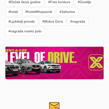
#Doček Nove godine
#Foto konkurs
#Gostilje
#hotel
#hoteli#Kopaonik
#Jahorina
#Ljubitelji prirode
#Mokra Gora
#nagrada
#nagrada marko polo