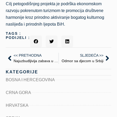
Cilj petogodišnjeg projekta je podrška ekonomskom
razvoju pokrenutom turizmom te promocija društvene
harmonije kroz prirodno aktiviranje bogatog kulturnog
naslijeđa i prirodnih ljepota BiH.
TAGS :
PODIJELI :
<< PRETHODNA
SLJEDEĆA >>
Najuzbudljivija zabava u samom centru Sarajeva
Odmor sa djecom u Srbiji
KATEGORIJE
BOSNA I HERCEGOVINA
CRNA GORA
HRVATSKA