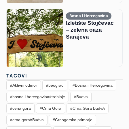
Bosna I Hercegovina
Izletište Stojčevac
– zelena oaza
Sarajeva
TAGOVI
#Aktivni odmor
#beograd
#Bosna i Hercegovina
#bosna i hercegovina#trebinje
#Budva
#cena gora
#Crna Gora
#Crna Gora BudvA
#crna gora#Budva
#Crnogorsko primorje