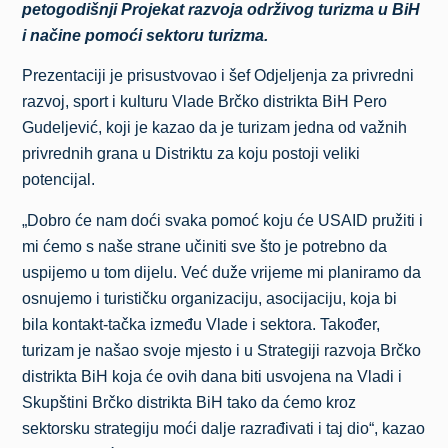
petogodišnji Projekat razvoja održivog turizma u BiH
i načine pomoći sektoru turizma.
Prezentaciji je prisustvovao i šef Odjeljenja za privredni
razvoj, sport i kulturu Vlade Brčko distrikta BiH Pero
Gudeljević, koji je kazao da je turizam jedna od važnih
privrednih grana u Distriktu za koju postoji veliki
potencijal.
„Dobro će nam doći svaka pomoć koju će USAID pružiti i
mi ćemo s naše strane učiniti sve što je potrebno da
uspijemo u tom dijelu. Već duže vrijeme mi planiramo da
osnujemo i turističku organizaciju, asocijaciju, koja bi
bila kontakt-tačka između Vlade i sektora. Također,
turizam je našao svoje mjesto i u Strategiji razvoja Brčko
distrikta BiH koja će ovih dana biti usvojena na Vladi i
Skupštini Brčko distrikta BiH tako da ćemo kroz
sektorsku strategiju moći dalje razrađivati i taj dio“, kazao