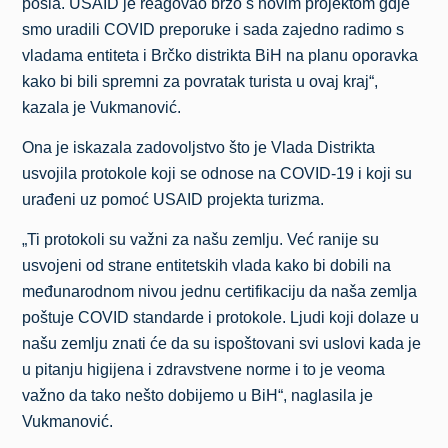
posla. USAID je reagovao brzo s novim projektom gdje
smo uradili COVID preporuke i sada zajedno radimo s
vladama entiteta i Brčko distrikta BiH na planu oporavka
kako bi bili spremni za povratak turista u ovaj kraj“,
kazala je Vukmanović.
Ona je iskazala zadovoljstvo što je Vlada Distrikta
usvojila protokole koji se odnose na COVID-19 i koji su
urađeni uz pomoć USAID projekta turizma.
„Ti protokoli su važni za našu zemlju. Već ranije su
usvojeni od strane entitetskih vlada kako bi dobili na
međunarodnom nivou jednu certifikaciju da naša zemlja
poštuje COVID standarde i protokole. Ljudi koji dolaze u
našu zemlju znati će da su ispoštovani svi uslovi kada je
u pitanju higijena i zdravstvene norme i to je veoma
važno da tako nešto dobijemo u BiH“, naglasila je
Vukmanović.