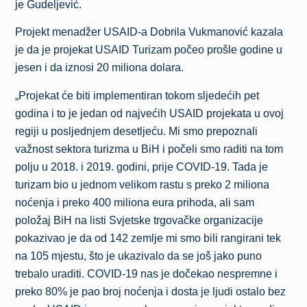
je Gudeljević.
Projekt menadžer USAID-a Dobrila Vukmanović kazala
je da je projekat USAID Turizam počeo prošle godine u
jesen i da iznosi 20 miliona dolara.
„Projekat će biti implementiran tokom sljedećih pet
godina i to je jedan od najvećih USAID projekata u ovoj
regiji u posljednjem desetljeću. Mi smo prepoznali
važnost sektora turizma u BiH i počeli smo raditi na tom
polju u 2018. i 2019. godini, prije COVID-19. Tada je
turizam bio u jednom velikom rastu s preko 2 miliona
noćenja i preko 400 miliona eura prihoda, ali sam
položaj BiH na listi Svjetske trgovačke organizacije
pokazivao je da od 142 zemlje mi smo bili rangirani tek
na 105 mjestu, što je ukazivalo da se još jako puno
trebalo uraditi. COVID-19 nas je dočekao nespremne i
preko 80% je pao broj noćenja i dosta je ljudi ostalo bez