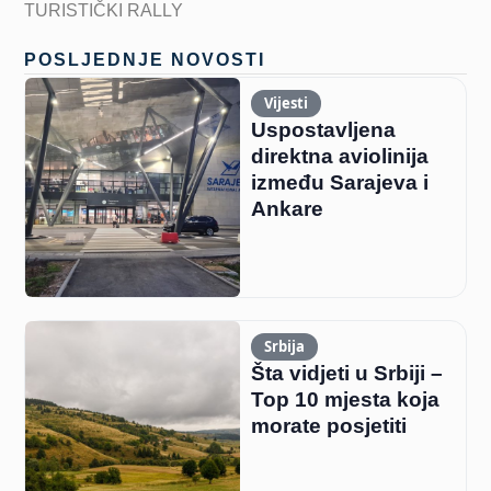
TURISTIČKI RALLY
POSLJEDNJE NOVOSTI
Vijesti
Uspostavljena
direktna aviolinija
između Sarajeva i
Ankare
Srbija
Šta vidjeti u Srbiji –
Top 10 mjesta koja
morate posjetiti