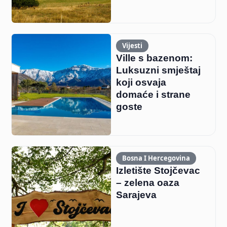
Vijesti
Ville s bazenom:
Luksuzni smještaj
koji osvaja
domaće i strane
goste
Bosna I Hercegovina
Izletište Stojčevac
– zelena oaza
Sarajeva