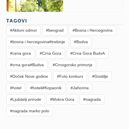
TAGOVI
#Aktivni odmor
#beograd
#Bosna i Hercegovina
#bosna i hercegovina#trebinje
#Budva
#cena gora
#Crna Gora
#Crna Gora BudvA
#crna gora#Budva
#Crnogorsko primorje
#Doček Nove godine
#Foto konkurs
#Gostilje
#hotel
#hoteli#Kopaonik
#Jahorina
#Ljubitelji prirode
#Mokra Gora
#nagrada
#nagrada marko polo