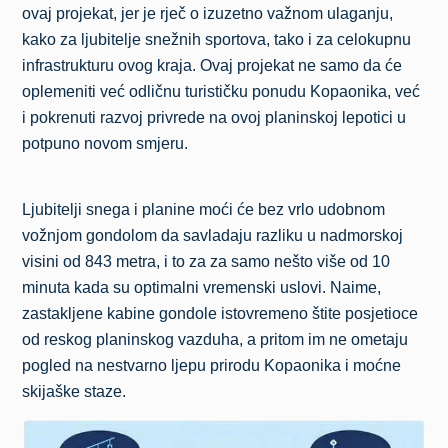
ovaj projekat, jer je rječ o izuzetno važnom ulaganju,
kako za ljubitelje snežnih sportova, tako i za celokupnu
infrastrukturu ovog kraja. Ovaj projekat ne samo da će
oplemeniti već odličnu turističku ponudu Kopaonika, već
i pokrenuti razvoj privrede na ovoj planinskoj lepotici u
potpuno novom smjeru.
Ljubitelji snega i planine moći će bez vrlo udobnom
vožnjom gondolom da savladaju razliku u nadmorskoj
visini od 843 metra, i to za za samo nešto više od 10
minuta kada su optimalni vremenski uslovi. Naime,
zastakljene kabine gondole istovremeno štite posjetioce
od reskog planinskog vazduha, a pritom im ne ometaju
pogled na nestvarno ljepu prirodu Kopaonika i moćne
skijaške staze.