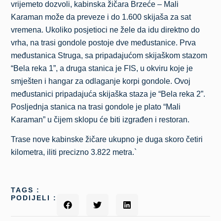
vrijemeto dozvoli, kabinska žičara Brzeće – Mali
Karaman može da preveze i do 1.600 skijaša za sat
vremena. Ukoliko posjetioci ne žele da idu direktno do
vrha, na trasi gondole postoje dve međustanice. Prva
međustanica Struga, sa pripadajućom skijaškom stazom
“Bela reka 1”, a druga stanica je FIS, u okviru koje je
smješten i hangar za odlaganje korpi gondole. Ovoj
međustanici pripadajuća skijaška staza je “Bela reka 2”.
Posljednja stanica na trasi gondole je plato “Mali
Karaman” u čijem sklopu će biti izgrađen i restoran.
Trase nove kabinske žičare ukupno je duga skoro četiri
kilometra, iliti precizno 3.822 metra.`
TAGS :
PODIJELI :