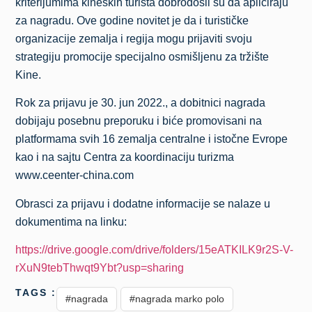
kriterijumima kineskih turista dobrodošli su da apliciraju
za nagradu. Ove godine novitet je da i turističke
organizacije zemalja i regija mogu prijaviti svoju
strategiju promocije specijalno osmišljenu za tržište
Kine.
Rok za prijavu je 30. jun 2022., a dobitnici nagrada
dobijaju posebnu preporuku i biće promovisani na
platformama svih 16 zemalja centralne i istočne Evrope
kao i na sajtu Centra za koordinaciju turizma
www.ceenter-china.com
Obrasci za prijavu i dodatne informacije se nalaze u
dokumentima na linku:
https://drive.google.com/drive/folders/15eATKILK9r2S-V-
rXuN9tebThwqt9Ybt?usp=sharing
TAGS :
#nagrada
#nagrada marko polo