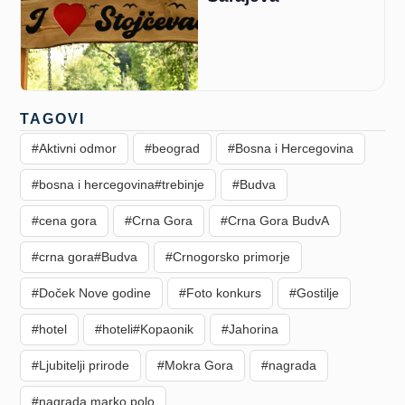
TAGOVI
#Aktivni odmor
#beograd
#Bosna i Hercegovina
#bosna i hercegovina#trebinje
#Budva
#cena gora
#Crna Gora
#Crna Gora BudvA
#crna gora#Budva
#Crnogorsko primorje
#Doček Nove godine
#Foto konkurs
#Gostilje
#hotel
#hoteli#Kopaonik
#Jahorina
#Ljubitelji prirode
#Mokra Gora
#nagrada
#nagrada marko polo