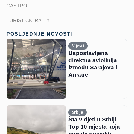
GASTRO
TURISTIČKI RALLY
POSLJEDNJE NOVOSTI
Vijesti
Uspostavljena
direktna aviolinija
između Sarajeva i
Ankare
Srbija
Šta vidjeti u Srbiji –
Top 10 mjesta koja
morate posjetiti