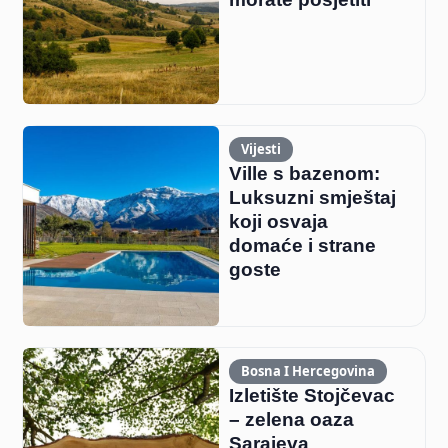
Vijesti
Ville s bazenom:
Luksuzni smještaj
koji osvaja
domaće i strane
goste
Bosna I Hercegovina
Izletište Stojčevac
– zelena oaza
Sarajeva