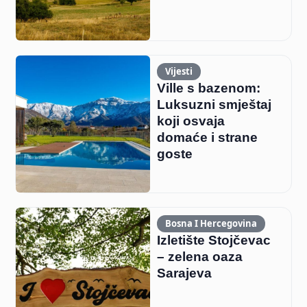
Vijesti
Ville s bazenom:
Luksuzni smještaj
koji osvaja
domaće i strane
goste
Bosna I Hercegovina
Izletište Stojčevac
– zelena oaza
Sarajeva