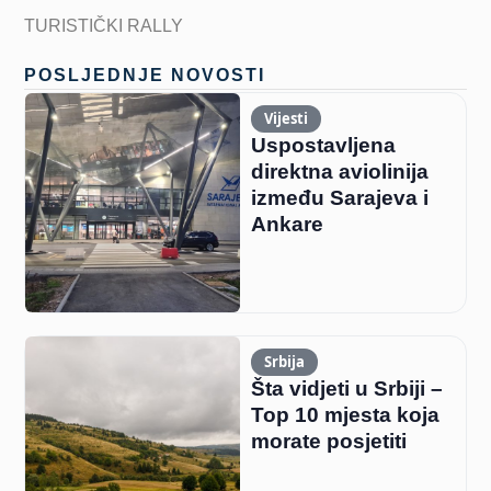
TURISTIČKI RALLY
POSLJEDNJE NOVOSTI
Vijesti
Uspostavljena
direktna aviolinija
između Sarajeva i
Ankare
Srbija
Šta vidjeti u Srbiji –
Top 10 mjesta koja
morate posjetiti