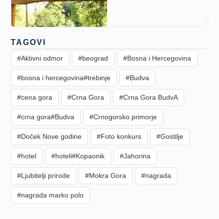
TAGOVI
#Aktivni odmor
#beograd
#Bosna i Hercegovina
#bosna i hercegovina#trebinje
#Budva
#cena gora
#Crna Gora
#Crna Gora BudvA
#crna gora#Budva
#Crnogorsko primorje
#Doček Nove godine
#Foto konkurs
#Gostilje
#hotel
#hoteli#Kopaonik
#Jahorina
#Ljubitelji prirode
#Mokra Gora
#nagrada
#nagrada marko polo