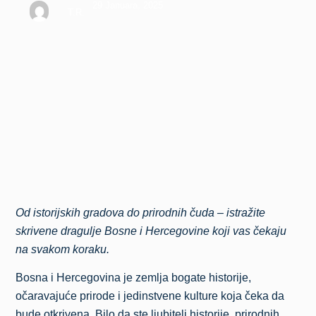
29 Januara, 2025
T.R.
Od istorijskih gradova do prirodnih čuda – istražite
skrivene dragulje Bosne i Hercegovine koji vas čekaju
na svakom koraku.
Bosna i Hercegovina je zemlja bogate historije,
očaravajuće prirode i jedinstvene kulture koja čeka da
bude otkrivena. Bilo da ste ljubitelj historije, prirodnih