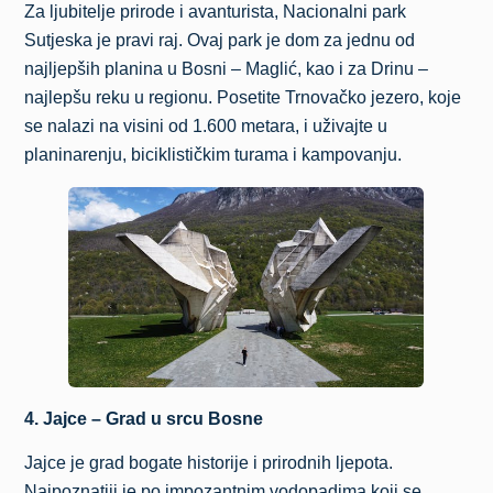
Za ljubitelje prirode i avanturista, Nacionalni park
Sutjeska je pravi raj. Ovaj park je dom za jednu od
najljepših planina u Bosni – Maglić, kao i za Drinu –
najlepšu reku u regionu. Posetite Trnovačko jezero, koje
se nalazi na visini od 1.600 metara, i uživajte u
planinarenju, biciklističkim turama i kampovanju.
4. Jajce – Grad u srcu Bosne
Jajce je grad bogate historije i prirodnih ljepota.
Najpoznatiji je po impozantnim vodopadima koji se